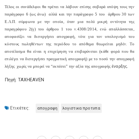
Τέλος οι συνάδελφοι θα πρέπει να λάβουν επίσης σοβαρά υπόψη τους την
παράγραφο 6 (ως άνω)
αλλά και την παράγραφο 5 του
άρθρου 30 των
Ε.Λ.Π. σύμφωνα με την οποία, όταν μια πολύ μικρή οντότητα της
παραγράφου 2(γ) του άρθρου 1 του ν.4308/2014, ενώ απαλλάσσεται,
αποφασίζει να διενεργήσει απογραφή, τότε για τον υπολογισμό του
κόστους πωληθέντων της περιόδου το απόθεμα θεωρείται μηδέν. Το
αποτέλεσμα θα είναι η επιχείρηση να επιβαρύνεται (κάθε φορά που θα
επιλέγει να διενεργήσει πραγματική απογραφή) με το ποσό την απογραφή
λήξης
χωρίς να μπορεί να “εκπέσει” την αξία της απογραφής
έναρξης.
Πηγή: TAXHEAVEN
Ετικέτες:
απογραφη
λογιστικα προτυπα