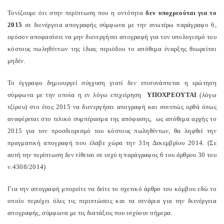
Τονίζουμε ότι στην περίπτωση που η οντότητα
δεν υποχρεούται για το
2015
σε διενέργεια απογραφής σύμφωνα με την ανωτέρω παράγραφο 6,
εφόσον αποφασίσει να μην διενεργήσει απογραφή για τον υπολογισμό του
κόστους πωληθέντων της ίδιας περιόδου το απόθεμα έναρξης θεωρείται
μηδέν.
Το έγγραφο δημιουργεί σύγχυση γιατί δεν επισυνάπτεται η ερώτηση
σύμφωνα με την οποία η εν λόγω επιχείρηση
ΥΠΟΧΡΕΟΥΤΑΙ
(λόγω
τζίρου) στο έτος 2015 να διενεργήσει απογραφή και συνεπώς ορθά όπως
αναφέρεται στο τελικό συμπέρασμα της απόφασης,
ως απόθεμα αρχής το
2015 για τον προσδιορισμό του κόστους πωληθέντων, θα ληφθεί την
πραγματική απογραφή που έλαβε χώρα την 31η Δεκεμβρίου 2014. (Σε
αυτή την περίπτωση δεν τίθεται σε ισχύ η παράγραφος 6 του άρθρου 30 του
ν.4308/2014)
Για την απογραφή μπορείτε να δείτε το σχετικό άρθρο του κόμβου εδώ το
οποίο περιέχει όλες τις περιπτώσεις και τα σενάρια για την διενέργεια
απογραφής, σύμφωνα με τις διατάξεις που ισχύουν σήμερα.