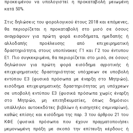
προκειμένου να υπολογιστεί η προκαταβολή μειωμένη
κατά 50%.
Στις δηλώσεις του φορολογικού έτους 2018 και επόμενες,
θα περιορίζεται η προκαταβολή στο μισό σε όσους
αναγράφουν για πρώτη φορά εισοδήματα, ημεδαπής ή
αλλοδαπής προέλευσης από επιχειρηματική
δραστηριότητα, στους υποπίνακες Γ1 και Γ2 του έντυπου
Ε1. Πιο συγκεκριμένα, θα περιορίζεται στο μισό, σε όσους
δηλώσουν για πρώτη φορά εισόδημα αγροτικής ή
επιχειρηματικής δραστηριότητας υπόχρεων σε υποβολή
εντύπου Ε3 (φυσικά πρόσωπα με έναρξη στο Μητρώο),
εισόδημα επιχειρηματικής δραστηριότητας μη υπόχρεων
σε υποβολή εντύπου Ε3 (φυσικά πρόσωπα χωρίς έναρξη
στο Μητρώο, μη επιτηδευματίες, όπως δημόσιοι
υπάλληλοι αυτοεκδότες βιβλίων ή εισηγητές σεμιναρίων),
καθώς επίσης και εισόδημα της παρ. 3 του άρθρου 21 του
ΚΦΕ (φυσικά πρόσωπα που έχουν πραγματοποιήσει
μεμονωμένη πράξη με σκοπό την επίτευξη κέρδους ή