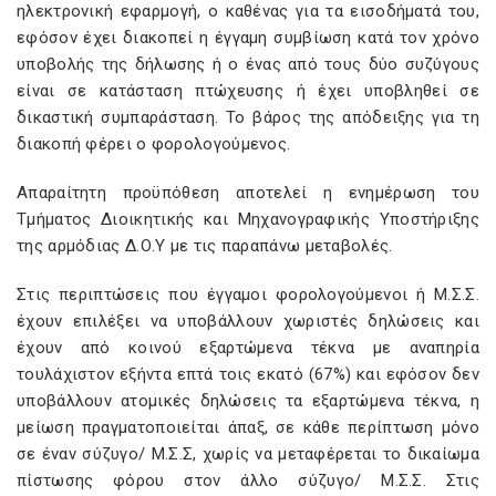
ηλεκτρονική εφαρμογή, ο καθένας για τα εισοδήματά του,
εφόσον έχει διακοπεί η έγγαμη συμβίωση κατά τον χρόνο
υποβολής της δήλωσης ή ο ένας από τους δύο συζύγους
είναι σε κατάσταση πτώχευσης ή έχει υποβληθεί σε
δικαστική συμπαράσταση. Το βάρος της απόδειξης για τη
διακοπή φέρει ο φορολογούμενος.
Απαραίτητη προϋπόθεση αποτελεί η ενημέρωση του
Τμήματος Διοικητικής και Μηχανογραφικής Υποστήριξης
της αρμόδιας Δ.Ο.Υ με τις παραπάνω μεταβολές.
Στις περιπτώσεις που έγγαμοι φορολογούμενοι ή Μ.Σ.Σ.
έχουν επιλέξει να υποβάλλουν χωριστές δηλώσεις και
έχουν από κοινού εξαρτώμενα τέκνα με αναπηρία
τουλάχιστον εξήντα επτά τοις εκατό (67%) και εφόσον δεν
υποβάλλουν ατομικές δηλώσεις τα εξαρτώμενα τέκνα, η
μείωση πραγματοποιείται άπαξ, σε κάθε περίπτωση μόνο
σε έναν σύζυγο/ Μ.Σ.Σ, χωρίς να μεταφέρεται το δικαίωμα
πίστωσης φόρου στον άλλο σύζυγο/ Μ.Σ.Σ. Στις