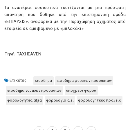
Τα ανωτέρω, ουσιαστικά ταυτίζονται με μια πρόσφατη
απάντηση που δόθηκε από την επιστημονική ομάδα
«ΕΠΙΛΥΣΙΣ», αναφορικά με την Παραχώρηση οχήματος από
εταιρεία σε αμειβόμενο με «μπλοκάκι».
Πηγή: TAXHEAVEN
Ετικέτες:
εισοδημα
εισοδημα φυσικων προσωπων
εισοδημα νομικων προσωπων
υποχρεοι φορου
φορολογητεα αξια
φορολογια α.ε.
φορολογητεες πραξεις