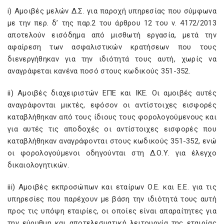
i) Αμοιβές μελών Δ.Σ. για παροχή υπηρεσίας που σύμφωνα
με την περ. δ’ της παρ.2 του άρθρου 12 του ν. 4172/2013
αποτελούν εισόδημα από μισθωτή εργασία, μετά την
αφαίρεση των ασφαλιστικών κρατήσεων που τους
διενεργήθηκαν για την ιδιότητά τους αυτή, χωρίς να
αναγράφεται κανένα ποσό στους κωδικούς 351-352.
ii) Αμοιβές διαχειριστών ΕΠΕ και IKE. Οι αμοιβές αυτές
αναγράφονται μικτές, εφόσον οι αντίστοιχες εισφορές
καταβλήθηκαν από τους ίδιους τους φορολογούμενους και
για αυτές τις αποδοχές οι αντίστοιχες εισφορές που
καταβλήθηκαν αναγράφονται στους κωδικούς 351-352, ενώ
οι φορολογούμενοι οδηγούνται στη Δ.Ο.Υ. για έλεγχο
δικαιολογητικών.
iii) Αμοιβές εκπροσώπων και εταίρων O.E. και Ε.Ε. για τις
υπηρεσίες που παρέχουν με βάση την ιδιότητά τους αυτή
προς τις υπόψη εταιρίες, οι οποίες είναι απαραίτητες για
την εύρυθμη και αποτελεσματική λειτουργία της εταιρίας