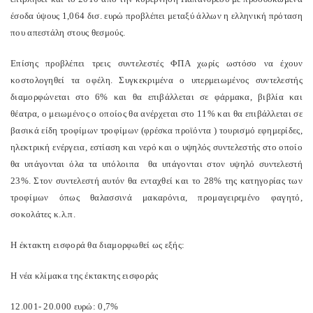
έσοδα ύψους 1,064 δισ. ευρώ προβλέπει μεταξύ άλλων η ελληνική πρόταση
που απεστάλη στους θεσμούς.
Επίσης προβλέπει τρεις συντελεστές ΦΠΑ χωρίς ωστόσο να έχουν
κοστολογηθεί τα οφέλη. Συγκεκριμένα ο υπερμειωμένος συντελεστής
διαμορφώνεται στο 6% και θα επιβάλλεται σε φάρμακα, βιβλία και
θέατρα, ο μειωμένος ο οποίος θα ανέρχεται στο 11% και θα επιβάλλεται σε
βασικά είδη τροφίμων τροφίμων (φρέσκα προϊόντα ) τουρισμό εφημερίδες,
ηλεκτρική ενέργεια, εστίαση και νερό και ο υψηλός συντελεστής στο οποίο
θα υπάγονται όλα τα υπόλοιπα θα υπάγονται στον υψηλό συντελεστή
23%. Στον συντελεστή αυτόν θα ενταχθεί και το 28% της κατηγορίας των
τροφίμων όπως θαλασσινά μακαρόνια, προμαγειρεμένο φαγητό,
σοκολάτες κ.λ.π.
Η έκτακτη εισφορά θα διαμορφωθεί ως εξής:
Η νέα κλίμακα της έκτακτης εισφοράς
12.001- 20.000 ευρώ: 0,7%