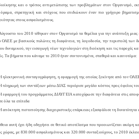
διοίκησης και ο τρόπος αντιμετώπισης των προβλημάτων στον Οργανισμό, εκ
 όραμα, στρατηγική και στόχους που επιδιώκουν έναν πιο γρήγορο βηματισμ
οιότητας στους ασφαλισμένους.
Αύγουστο του 2010 τέθηκαν στον Οργανισμό τα θεμέλια για την ανάπτυξη μιας 
υ ΟΑΕΕ με βασικούς πυλώνες τη διαφάνεια, τη λογοδοσία, την περιστολή των 
ου δυναμικού, την εισαγωγή νέων τεχνολογιών στη διοίκηση και τις παροχές κα
είς. Τα βήματα που κάναμε το 2010 ήταν συντονισμένα, σταθερά και καινοτόμα:
Η ηλεκτρονική συνταγογράφηση, η εφαρμογή της οποίας ξεκίνησε από τον ΟΑΕΕ
Η πληρωμή των συντάξεων μέσω ΔΙΑΣ περιόρισε μεγάλο κόστος προς όφελος το
Η εφαρμογή του προγράμματος ΔΙΑΥΓΕΙΑ κατοχύρωσε την διαφάνεια στις αποφάσ
σε όλα τα επίπεδα
Η απόκτηση πιστοποίησης διαχειριστικής επάρκειας εξασφάλισε τη δυνατότητ
θεια αυτή έχει ήδη οδηγήσει σε θετικό αποτέλεσμα που προοιωνίζεται ακόμη κ
ης χώρας, με 830.000 ασφαλισμένους και 320.000 συνταξιούχους, το 2010 έκ