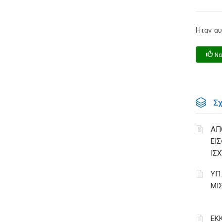
Ηταν αυ
Να
Σ
ΑΠ
ΕΙ
ΙΣΧ
ΥΠ
ΜΙ
ΕΚ