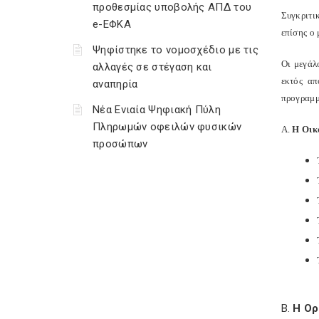
προθεσμίας υποβολής ΑΠΔ του
Συγκριτι
e-ΕΦΚΑ
επίσης ο
Ψηφίστηκε το νομοσχέδιο με τις
Οι μεγάλ
αλλαγές σε στέγαση και
εκτός απ
αναπηρία
προγραμμ
Νέα Ενιαία Ψηφιακή Πύλη
Πληρωμών οφειλών φυσικών
Α.
Η Οικ
προσώπων
Β.
Η Ορ