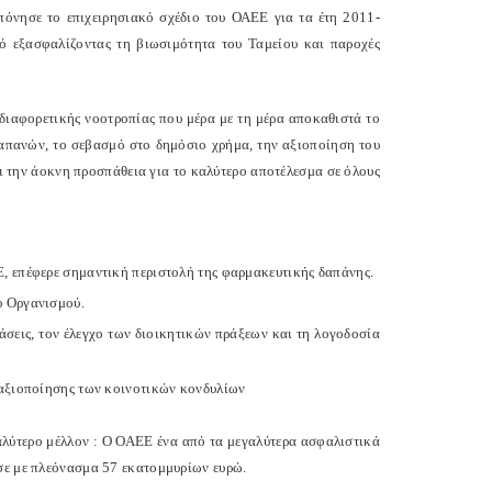
πόνησε το επιχειρησιακό σχέδιο του ΟΑΕΕ για τα έτη 2011-
ό εξασφαλίζοντας τη βιωσιμότητα του Ταμείου και παροχές
διαφορετικής νοοτροπίας που μέρα με τη μέρα αποκαθιστά το
δαπανών, το σεβασμό στο δημόσιο χρήμα, την αξιοποίηση του
ι την άοκνη προσπάθεια για το καλύτερο αποτέλεσμα σε όλους
, επέφερε σημαντική περιστολή της φαρμακευτικής δαπάνης.
υ Οργανισμού.
εις, τον έλεγχο των διοικητικών πράξεων και τη λογοδοσία
α αξιοποίησης των κοινοτικών κονδυλίων
αλύτερο μέλλον : Ο ΟΑΕΕ ένα από τα μεγαλύτερα ασφαλιστικά
λεισε με πλεόνασμα 57 εκατομμυρίων ευρώ.