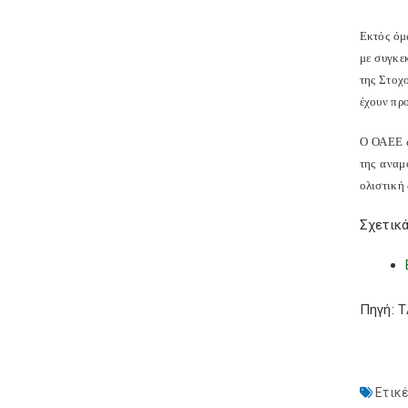
Εκτός όμ
με συγκε
της Στοχ
έχουν πρ
Ο ΟΑΕΕ ω
της αναμ
ολιστική
Σχετικά
Πηγή: 
Ετικέ