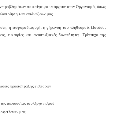
των προβλημάτων που σίγουρα υπάρχουν στον Οργανισμό, όπως
 υλοποίηση των επιδιώξεων μας.
κόστη, η εισφοροδιαφυγή, η γήρανση του πληθυσμού. Ωστόσο,
ις, ευκαιρίες και αναπτυξιακές δυνατότητες.
Τρίπτυχο της
τώσεις προείσπραξης εισφορών
ητης περιουσίας του Οργανισμού
 οφειλετών μας