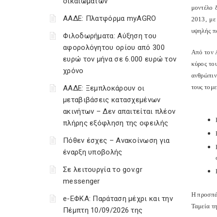
δικαιωμάτων
μοντέλο 
ΑΑΔΕ: Πλατφόρμα myAGRO
2013, με
υψηλής π
Φιλοδωρήματα: Αύξηση του
αφορολόγητου ορίου από 300
Από τον 
ευρώ τον μήνα σε 6.000 ευρώ τον
κύρος το
χρόνο
ανθρώπιν
τους τομ
ΑΑΔΕ: Ξεμπλοκάρουν οι
μεταβιβάσεις κατασχεμένων
ακινήτων – Δεν απαιτείται πλέον
πλήρης εξόφληση της οφειλής
Πόθεν έσχες – Ανακοίνωση για
έναρξη υποβολής
Σε λειτουργία το gov.gr
messenger
Η προσπά
e-ΕΦΚΑ: Παράταση μέχρι και την
Ταμεία τ
Πέμπτη 10/09/2026 της