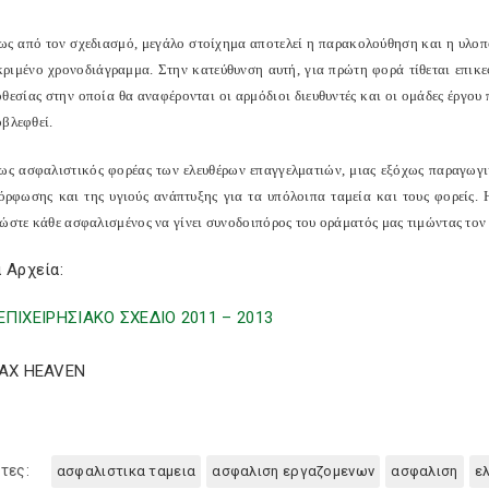
ως από τον σχεδιασμό, μεγάλο στοίχημα αποτελεί η παρακολούθηση και η υλοπ
κριμένο χρονοδιάγραμμα. Στην κατεύθυνση αυτή, για πρώτη φορά τίθεται επ
οθεσίας στην οποία θα αναφέρονται οι αρμόδιοι διευθυντές και οι ομάδες έργο
οβλεφθεί.
ς ασφαλιστικός φορέας των ελευθέρων επαγγελματιών, μιας εξόχως παραγωγική
όρφωσης και της υγιούς ανάπτυξης για τα υπόλοιπα ταμεία και τους φορείς. Η
 ώστε κάθε ασφαλισμένος να γίνει συνοδοιπόρος του οράματός μας τιμώντας τον
 Αρχεία:
ΕΠΙΧΕΙΡΗΣΙΑΚΟ ΣΧΕΔΙΟ 2011 – 2013
TAX HEAVEN
τες:
ασφαλιστικα ταμεια
ασφαλιση εργαζομενων
ασφαλιση
ε