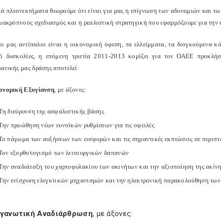
κά πλεονεκτήματα θεωρούμε ότι είναι για μας η επίγνωση των αδυναμιών και 
 μακρόπνοος σχεδιασμός και η ρεαλιστική στρατηγική που εφαρμόζουμε για την
οι μας αντίπαλοι είναι η οικονομική ύφεση, τα ελλείμματα, τα διογκούμενα 
ό δυσκολίες, η επόμενη τριετία 2011-2013 κομίζει για τον ΟΑΕΕ προκλήσε
ατικής μας δράσης αποτελεί:
ονομική Εξυγίανση
, με άξονες:
Τη διεύρυνση της ασφαλιστικής βάσης
Την προώθηση νέων ευνοϊκών ρυθμίσεων για τις οφειλές
Το πάγωμα των αυξήσεων των εισφορών και τις σημαντικές εκπτώσεις σε περιπ
Τον εξορθολογισμό των λειτουργικών δαπανών
Την αναδιάταξη του χαρτοφυλακίου των ακινήτων και την αξιοποίηση της ακίν
Την ενίσχυση ελεγκτικών μηχανισμών και την ηλεκτρονική παρακολούθηση των
γανωτική Αναδιάρθρωση
, με άξονες: