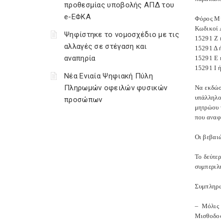
προθεσμίας υποβολής ΑΠΔ του
e-ΕΦΚΑ
Φόρος Μ
Κωδικοί 
Ψηφίστηκε το νομοσχέδιο με τις
15291 Ζ
αλλαγές σε στέγαση και
15291 Δ 
αναπηρία
15291 Ε
15291 Ι 
Νέα Ενιαία Ψηφιακή Πύλη
Πληρωμών οφειλών φυσικών
Να εκδώσ
υπάλληλο
προσώπων
μητρώου 
που αναφ
Οι βεβαι
Το δεύτε
συμπεριλ
Συμπληρω
– Μόλις 
Μισθοδοσί