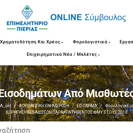
Χρηματοδότηση Και Χρέος
Φορολογιστικά
Εργασ
Επιχειρηματικά Νέα / Μελέτες
 Εισοδημάτων Από Μισθωτές
Α_old
/
ΦΟΡΟΛΟΓΙΚΗ ΕΝΗΜΕΡΩΣΗ
/
ΕΙΣΟΔΗΜΑ
/
Φορολογία Ει
ΧΟΡΗΓΗΣΗ ΒΕΒΑΙΩΣΕΩΝ ΠΑΡΑΚΡΑΤΗΘΕΝΤΟΣ ΦΜΥ ΕΤΟΥΣ 2010