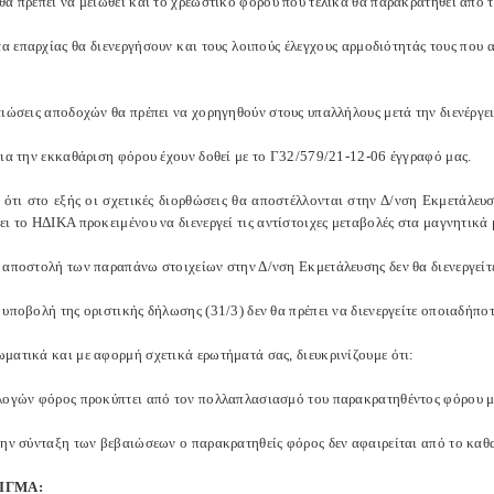
θα πρέπει να μειωθεί και το χρεωστικό φόρου που τελικά θα παρακρατηθεί από 
τα επαρχίας θα διενεργήσουν και τους λοιπούς έλεγχους αρμοδιότητάς τους που
αιώσεις αποδοχών θα πρέπει να χορηγηθούν στους υπαλλήλους μετά την διενέργε
για την εκκαθάριση φόρου έχουν δοθεί με το Γ32/579/21-12-06 έγγραφό μας.
ι ότι στο εξής οι σχετικές διορθώσεις θα αποστέλλονται στην Δ/νση Εκμετάλευ
ι το ΗΔΙΚΑ προκειμένου να διενεργεί τις αντίστοιχες μεταβολές στα μαγνητικά
 αποστολή των παραπάνω στοιχείων στην Δ/νση Εκμετάλευσης δεν θα διενεργείτε
υποβολή της οριστικής δήλωσης (31/3) δεν θα πρέπει να διενεργείτε οποιαδήπο
ματικά και με αφορμή σχετικά ερωτήματά σας, διευκρινίζουμε ότι:
λογών φόρος προκύπτει από τον πολλαπλασιασμό του παρακρατηθέντος φόρου με
την σύνταξη των βεβαιώσεων ο παρακρατηθείς φόρος δεν αφαιρείται από το καθ
ΙΓΜΑ: