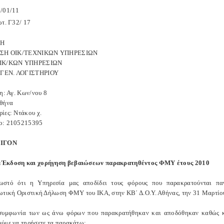
/01/11
ωτ. Γ32/ 17
ΣΗ
ΝΣΗ ΟΙΚ/ΤΕΧΝΙΚΩΝ ΥΠΗΡΕΣΙΩΝ
ΟΙΚ/ΚΩΝ ΥΠΗΡΕΣΙΩΝ
ΓΕΝ. ΛΟΓΙΣΤΗΡΙΟΥ
η: Αγ. Κων/νου 8
θήνα
ίες: Ντάκου χ.
ο: 2105215395
ΕΙΓΟΝ
Έκδοση και χορήγηση βεβαιώσεων παρακρατηθέντος ΦΜΥ έτους 2010
ωστό ότι η Υπηρεσία μας αποδίδει τους φόρους που παρακρατούνται παν
ωτική Οριστική Δήλωση ΦΜΥ του ΙΚΑ, στην ΚΒ΄ Δ.Ο.Υ. Αθήνας, την 31 Μαρτίου
συμφωνία των ως άνω φόρων που παρακρατήθηκαν και αποδόθηκαν καθώς κ
ύμε να τηρήσετε τα παρακάτω: