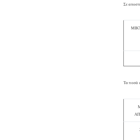
Σε αποσπ
ΜΙΚ
Τα ποσά 
ΑΠ