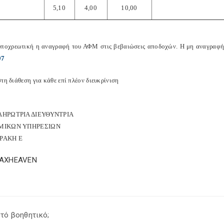
5,10
4,00
10,00
 υποχρεωτική η αναγραφή του ΑΦΜ στις βεβαιώσεις αποδοχών. Η μη αναγραφή ε
97
τη διάθεση για κάθε επί πλέον διευκρίνιση
ΛΗΡΩΤΡΙΑ ΔΙΕΥΘΥΝΤΡΙΑ
ΜΙΚΩΝ ΥΠΗΡΕΣΙΩΝ
ΡΑΚΗ Ε
TAXHEAVEN
τό βοηθητικό;