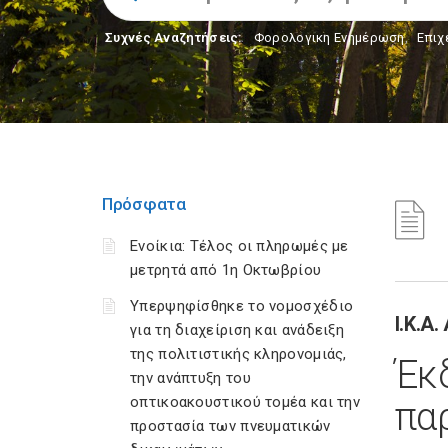
Συχνές Αναζητήσεις:
Φορολογικη Ενημέρωση
,
Επιχ
Πρόσφατα
Ενοίκια: Τέλος οι πληρωμές με
μετρητά από 1η Οκτωβρίου
Υπερψηφίσθηκε το νομοσχέδιο
Ι.Κ.Α.
για τη διαχείριση και ανάδειξη
της πολιτιστικής κληρονομιάς,
Έ
την ανάπτυξη του
οπτικοακουστικού τομέα και την
πα
προστασία των πνευματικών