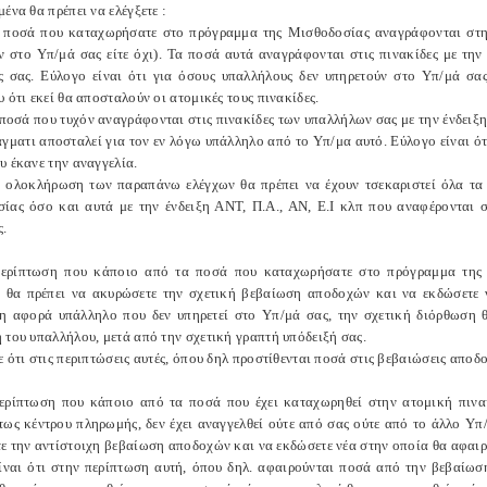
ένα θα πρέπει να ελέγξετε :
α ποσά που καταχωρήσατε στο πρόγραμμα της Μισθοδοσίας αναγράφονται στην
ν στο Υπ/μά σας είτε όχι). Τα ποσά αυτά αναγράφονται στις πινακίδες με την
 σας. Εύλογο είναι ότι για όσους υπαλλήλους δεν υπηρετούν στο Υπ/μά σας
 ότι εκεί θα αποσταλούν οι ατομικές τους πινακίδες.
 ποσά που τυχόν αναγράφονται στις πινακίδες των υπαλλήλων σας με την ένδειξ
γματι αποσταλεί για τον εν λόγω υπάλληλο από το Υπ/μα αυτό. Εύλογο είναι ότ
υ έκανε την αναγγελία.
 ολοκλήρωση των παραπάνω ελέγχων θα πρέπει να έχουν τσεκαριστεί όλα τα
ίας όσο και αυτά με την ένδειξη ΑΝΤ, Π.Α., ΑΝ, Ε.Ι κλπ που αναφέρονται σ
.
ερίπτωση που κάποιο από τα ποσά που καταχωρήσατε στο πρόγραμμα της Μ
, θα πρέπει να ακυρώσετε την σχετική βεβαίωση αποδοχών και να εκδώσετε 
η αφορά υπάλληλο που δεν υπηρετεί στο Υπ/μά σας, την σχετική διόρθωση θ
 του υπαλλήλου, μετά από την σχετική γραπτή υπόδειξή σας.
 ότι στις περιπτώσεις αυτές, όπου δηλ προστίθενται ποσά στις βεβαιώσεις αποδ
ερίπτωση που κάποιο από τα ποσά που έχει καταχωρηθεί στην ατομική πινακ
τως κέντρου πληρωμής, δεν έχει αναγγελθεί ούτε από σας ούτε από το άλλο Υπ/
ε την αντίστοιχη βεβαίωση αποδοχών και να εκδώσετε νέα στην οποία θα αφαιρ
ίναι ότι στην περίπτωση αυτή, όπου δηλ. αφαιρούνται ποσά από την βεβαίωσ