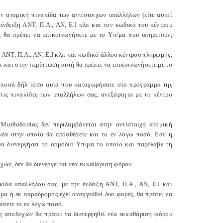
 ατομική πινακίδα των αντίστοιχων υπαλλήλων (είτε αυτοί
 ένδειξη ΑΝΤ, Π.Α., ΑΝ, Ε.Ι κλπ και τον κωδικό του κέντρου
 θα πρέπει να επικοινωνήσετε με το Υπ/μα που υπηρετούν,
η ΑΝΤ, Π.Α., ΑΝ, Ε.Ι κλπ και κωδικό άλλου κέντρου πληρωμής,
ι και στην περίπτωση αυτή θα πρέπει να επικοινωνήσετε με το
 ποσά δήλ τόσο αυτά που καταχωρήσατε στο πρόγραμμα της
τις πινακίδες των υπαλλήλων σας, ανεξάρτητα με το κέντρο
ισθοδοσίας δεν περιλαμβάνεται στην αντίστοιχη ατομική
νέα στην οποία θα προσθέσετε και το εν λόγω ποσό. Εάν η
α διενεργήσει το αρμόδιο Υπ/μα το οποίο και παρέλαβε τη
οχών, δεν θα διενεργείται νέα εκκαθάριση φόρου
ίδα υπαλλήλου σας, με την ένδειξη ΑΝΤ, Π.Α., ΑΝ, Ε.Ι και
μα ή εκ παραδρομής έχει αναγγελθεί δυο φορές, θα πρέπει να
έσετε το εν λόγω ποσό.
η αποδοχών θα πρέπει να διενεργηθεί νέα εκκαθάριση φόρου