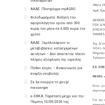
δικαιωμάτων
Αθήνα 20
ΑΑΔΕ: Πλατφόρμα myAGRO
Αριθ. Πρ
Φιλοδωρήματα: Αύξηση του
ΔΙΟΙΚΗ
αφορολόγητου ορίου από 300
ΓΕΝ. Δ/
ευρώ τον μήνα σε 6.000 ευρώ τον
Δ/ΝΣΗ 
χρόνο
ΤΜΗΜΑ 
ΑΑΔΕ: Ξεμπλοκάρουν οι
Ταχ. Δ/νσ
μεταβιβάσεις κατασχεμένων
10241- Α
Πληροφορ
ακινήτων – Δεν απαιτείται πλέον
Τηλέφων
πλήρης εξόφληση της οφειλής
ΕΞ. ΕΠ
Πόθεν έσχες – Ανακοίνωση για
έναρξη υποβολής
ΘΕΜΑ: «
Σε λειτουργία το gov.gr
Είναι γν
messenger
συγκεντρ
e-ΕΦΚΑ: Παράταση μέχρι και την
Για την 
Πέμπτη 10/09/2026 της
παρακαλο