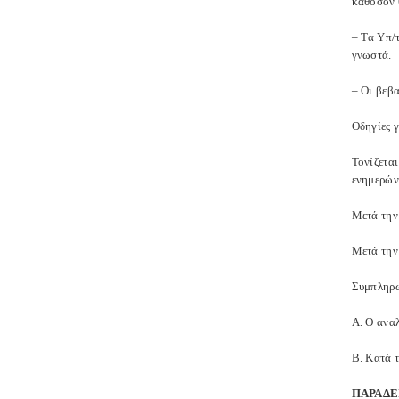
καθόσον 
– Τα Υπ/
γνωστά.
– Οι βεβ
Οδηγίες 
Τονίζετα
ενημερώνε
Μετά την
Μετά την 
Συμπληρω
Α. Ο ανα
Β. Κατά 
ΠΑΡΑΔΕ