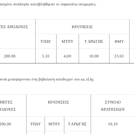
ασμένο υπάλληλο καταβλήθηκαν οι παρακάτω υπερωρίες:
ΤΕΣ ΑΠΟΔΟΧΕΣ
ΚΡΑΤΗΣΕΙΣ
ΥΠΔΥ
ΜΤΠΥ
Τ.ΑΡΩΓΗΣ
ΦΜΥ
200,00
5,10
4,00
10,00
35.63
αυτά μεταφέρονται στη βεβαίωση αποδοχών του ως εξής:
ΜΙΚΤΕΣ
ΚΡΑΤΗΣΕΙΣ
ΣΥΝΟΛΟ
ΟΔΟΧΕΣ
ΚΡΑΤΗΣΕΩΝ
200,00
ΥΠΔΥ
ΜΤΠΥ
Τ.ΑΡΩΓΗΣ
19,10