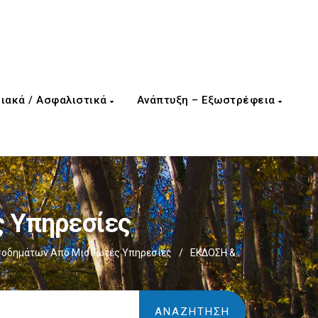
ιακά / Ασφαλιστικά
Ανάπτυξη – Εξωστρέφεια
 Υπηρεσίες
σοδημάτων Από Μισθωτές Υπηρεσίες
/
ΕΚΔΟΣΗ &