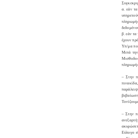
Συγκεκριμ
α. εάν τ
υπηρετού
πληρωμής
δεδομένου
β. εάν τα
έχουν πρά
Υπ/μα πο
Μετά την
Μισθοδοσ
πληρωμής
– Στην π
πινακίδα
παράλειψ
βεβαίωση
Τονίζουμε
– Στην π
ανεξαρτή
ακυρώσετ
Εύλογο ε