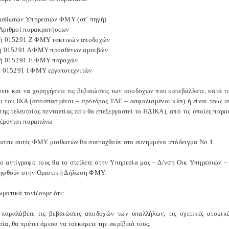
ισθωτών Υπηρεσιών ΦΜΥ (στ΄ πηγή)
Αριθμοί παρακρατήσεων
 ή 015291 Ζ ΦΜΥ τακτικών αποδοχών
ή 015291 Δ ΦΜΥ προσθέτων αμοιβών
 ή 015291 Ε ΦΜΥ παροχών
ή 015291 Ι ΦΜΥ εργατοτεχνιτών
ετε και να χορηγήσετε τις βεβαιώσεις των αποδοχών που κατεβάλλατε, κατά το
ι του ΙΚΑ (αποσπασμένοι – πρόεδρος ΤΔΕ – ασφαλισμένοι κλπ) ή είναι τέως υ
της τελευταίας πενταετίας που θα επεξεργαστεί το ΗΔΙΚΑ), από τις οποίες πα
έρονται παραπάνω
ώσεις αυτές ΦΜΥ μισθωτών θα συνταχθούν στο συνημμένο υπόδειγμα Νο 1.
ρο αντίγραφό τους θα το στείλετε στην Υπηρεσία μας – Δ/νση Οικ Υπηρεσιών –
ηφθούν στην Οριστική Δήλωση ΦΜΥ.
ματικά τονίζουμε ότι:
παραλάβετε τις βεβαιώσεις αποδοχών των υπαλλήλων, τις σχετικές ατομικ
α, θα πρέπει άμεσα να τσεκάρετε την ακρίβειά τους.