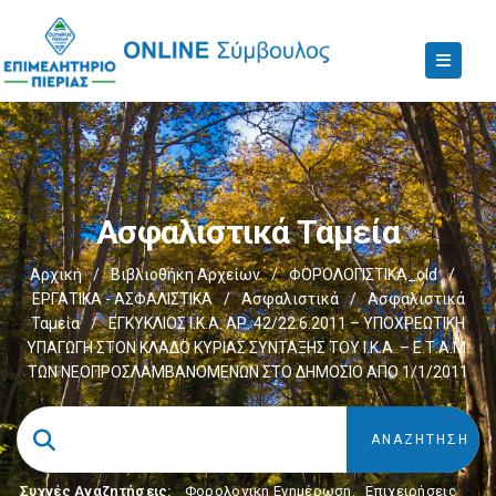
Ασφαλιστικά Ταμεία
Αρχική
/
Βιβλιοθήκη Αρχείων
/
ΦΟΡΟΛΟΓΙΣΤΙΚΑ_old
/
ΕΡΓΑΤΙΚΑ - ΑΣΦΑΛΙΣΤΙΚΑ
/
Ασφαλιστικά
/
Ασφαλιστικά
Ταμεία
/
ΕΓΚΥΚΛΙΟΣ Ι.Κ.Α. ΑΡ. 42/22.6.2011 – ΥΠΟΧΡΕΩΤΙΚΗ
ΥΠΑΓΩΓΗ ΣΤΟΝ ΚΛΑΔΟ ΚΥΡΙΑΣ ΣΥΝΤΑΞΗΣ ΤΟΥ Ι.Κ.Α. – Ε.Τ.Α.Μ.
ΤΩΝ ΝΕΟΠΡΟΣΛΑΜΒΑΝΟΜΕΝΩΝ ΣΤΟ ΔΗΜΟΣΙΟ ΑΠΟ 1/1/2011
Συχνές Αναζητήσεις:
Φορολογικη Ενημέρωση
,
Επιχειρήσεις