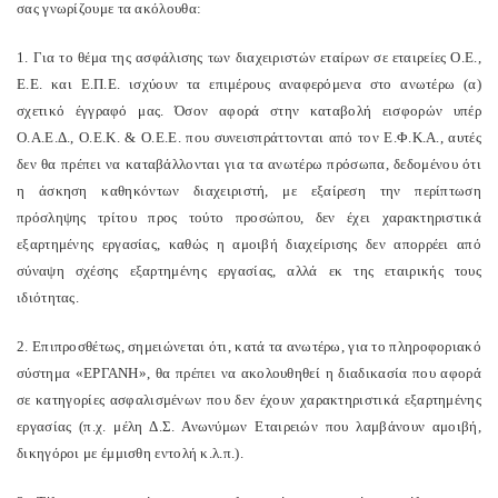
σας γνωρίζουμε τα ακόλουθα:
1. Για το θέμα της ασφάλισης των διαχειριστών εταίρων σε εταιρείες Ο.Ε.,
Ε.Ε. και Ε.Π.Ε. ισχύουν τα επιμέρους αναφερόμενα στο ανωτέρω (α)
σχετικό έγγραφό μας. Όσον αφορά στην καταβολή εισφορών υπέρ
Ο.Α.Ε.Δ., Ο.Ε.Κ. & Ο.Ε.Ε. που συνεισπράττονται από τον Ε.Φ.Κ.Α., αυτές
δεν θα πρέπει να καταβάλλονται για τα ανωτέρω πρόσωπα, δεδομένου ότι
η άσκηση καθηκόντων διαχειριστή, με εξαίρεση την περίπτωση
πρόσληψης τρίτου προς τούτο προσώπου, δεν έχει χαρακτηριστικά
εξαρτημένης εργασίας, καθώς η αμοιβή διαχείρισης δεν απορρέει από
σύναψη σχέσης εξαρτημένης εργασίας, αλλά εκ της εταιρικής τους
ιδιότητας.
2. Επιπροσθέτως, σημειώνεται ότι, κατά τα ανωτέρω, για το πληροφοριακό
σύστημα «ΕΡΓΑΝΗ», θα πρέπει να ακολουθηθεί η διαδικασία που αφορά
σε κατηγορίες ασφαλισμένων που δεν έχουν χαρακτηριστικά εξαρτημένης
εργασίας (π.χ. μέλη Δ.Σ. Ανωνύμων Εταιρειών που λαμβάνουν αμοιβή,
δικηγόροι με έμμισθη εντολή κ.λ.π.).