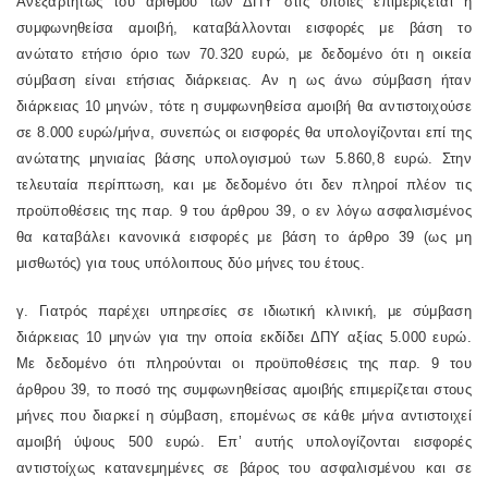
Ανεξαρτήτως του αριθμού των ΔΠΥ στις οποίες επιμερίζεται η
συμφωνηθείσα αμοιβή, καταβάλλονται εισφορές με βάση το
ανώτατο ετήσιο όριο των 70.320 ευρώ, με δεδομένο ότι η οικεία
σύμβαση είναι ετήσιας διάρκειας. Αν η ως άνω σύμβαση ήταν
διάρκειας 10 μηνών, τότε η συμφωνηθείσα αμοιβή θα αντιστοιχούσε
σε 8.000 ευρώ/μήνα, συνεπώς οι εισφορές θα υπολογίζονται επί της
ανώτατης μηνιαίας βάσης υπολογισμού των 5.860,8 ευρώ. Στην
τελευταία περίπτωση, και με δεδομένο ότι δεν πληροί πλέον τις
προϋποθέσεις της παρ. 9 του άρθρου 39, ο εν λόγω ασφαλισμένος
θα καταβάλει κανονικά εισφορές με βάση το άρθρο 39 (ως μη
μισθωτός) για τους υπόλοιπους δύο μήνες του έτους.
γ. Γιατρός παρέχει υπηρεσίες σε ιδιωτική κλινική, με σύμβαση
διάρκειας 10 μηνών για την οποία εκδίδει ΔΠΥ αξίας 5.000 ευρώ.
Με δεδομένο ότι πληρούνται οι προϋποθέσεις της παρ. 9 του
άρθρου 39, το ποσό της συμφωνηθείσας αμοιβής επιμερίζεται στους
μήνες που διαρκεί η σύμβαση, επομένως σε κάθε μήνα αντιστοιχεί
αμοιβή ύψους 500 ευρώ. Επ’ αυτής υπολογίζονται εισφορές
αντιστοίχως κατανεμημένες σε βάρος του ασφαλισμένου και σε