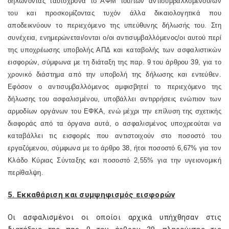
δηλώνοντας ταυτόχρονα το ΑΦΜ του/των αντισυμβαλλομένου/ων
του και προσκομίζοντας τυχόν άλλα δικαιολογητικά που
αποδεικνύουν το περιεχόμενο της υπεύθυνης δήλωσής του. Στη
συνέχεια, ενημερώνεται/ονται ο/οι αντισυμβαλλόμενος/οι αυτού περί
της υποχρέωσης υποβολής ΑΠΔ και καταβολής των ασφαλιστικών
εισφορών, σύμφωνα με τη διάταξη της παρ. 9 του άρθρου 39, για το
χρονικό διάστημα από την υποβολή της δήλωσης και εντεύθεν.
Εφόσον ο αντισυμβαλλόμενος αμφισβητεί το περιεχόμενο της
δήλωσης του ασφαλισμένου, υποβάλλει αντιρρήσεις ενώπιον των
αρμοδίων οργάνων του ΕΦΚΑ, ενώ μέχρι την επίλυση της σχετικής
διαφοράς από τα όργανα αυτά, ο ασφαλισμένος υποχρεούται να
καταβάλλει τις εισφορές που αντιστοιχούν στο ποσοστό του
εργαζόμενου, σύμφωνα με το άρθρο 38, ήτοι ποσοστό 6,67% για τον
Κλάδο Κύριας Σύνταξης και ποσοστό 2,55% για την υγειονομική
περίθαλψη.
5. Εκκαθάριση και συμψηφισμός εισφορών
Οι ασφαλισμένοι οι οποίοι αρχικά υπήχθησαν στις