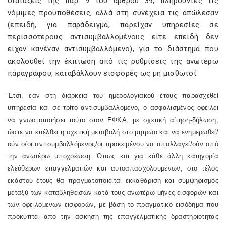
διατάξεις της παρ. 9 του άρθρου 39, πληρούντες τις
νόμιμες προϋποθέσεις, αλλά στη συνέχεια τις απώλεσαν
(επειδή, για παράδειγμα, παρείχαν υπηρεσίες σε
περισσότερους αντισυμβαλλομένους είτε επειδή δεν
είχαν κανέναν αντισυμβαλλόμενο), για το διάστημα που
ακολουθεί την έκπτωση από τις ρυθμίσεις της ανωτέρω
παραγράφου, καταβάλλουν εισφορές ως μη μισθωτοί.
Έτσι, εάν στη διάρκεια του ημερολογιακού έτους παρασχεθεί
υπηρεσία και σε τρίτο αντισυμβαλλόμενο, ο ασφαλισμένος οφείλει
να γνωστοποιήσει τούτο στον ΕΦΚΑ, με σχετική αίτηση-δήλωση,
ώστε να επέλθει η σχετική μεταβολή στο μητρώο και να ενημερωθεί/
ούν ο/οι αντισυμβαλλόμενος/οι προκειμένου να απαλλαγεί/ούν από
την ανωτέρω υποχρέωση. Όπως και για κάθε άλλη κατηγορία
ελεύθερων επαγγελματιών και αυτοαπασχολουμένων, στο τέλος
εκάστου έτους θα πραγματοποιείται εκκαθάριση και συμψηφισμός
μεταξύ των καταβληθεισών κατά τους ανωτέρω μήνες εισφορών και
των οφειλόμενων εισφορών, με βάση το πραγματικό εισόδημα που
προκύπτει από την άσκηση της επαγγελματικής δραστηριότητας