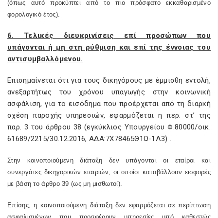
(όπως αυτό προκύπτει από το πιο πρόσφατο εκκαθαρισμένο
φορολογικό έτος).
6. Τελικές διευκρινίσεις επί προσώπων που
υπάγονται ή μη στη ρύθμιση και επί της έννοιας του
αντισυμβαλλόμενου.
Επισημαίνεται ότι για τους δικηγόρους με έμμισθη εντολή,
ανεξαρτήτως του χρόνου υπαγωγής στην κοινωνική
ασφάλιση, για το εισόδημα που προέρχεται από τη διαρκή
σχέση παροχής υπηρεσιών, εφαρμόζεται η περ. στ’ της
παρ. 3 του άρθρου 38 (εγκύκλιος Υπουργείου Φ.80000/οικ.
61689/2215/30.12.2016, ΑΔΑ:7Χ78465Θ1Ω-1Λ3) .
Στην κοινοποιούμενη διάταξη δεν υπάγονται οι εταίροι και
συνεργάτες δικηγορικών εταιριών, οι οποίοι καταβάλλουν εισφορές
με βάση το άρθρο 39 (ως μη μισθωτοί).
Επίσης, η κοινοποιούμενη διάταξη δεν εφαρμόζεται σε περίπτωση
ασφαλισμένων που προσφέρουν υπηρεσίες υπό καθεστώς