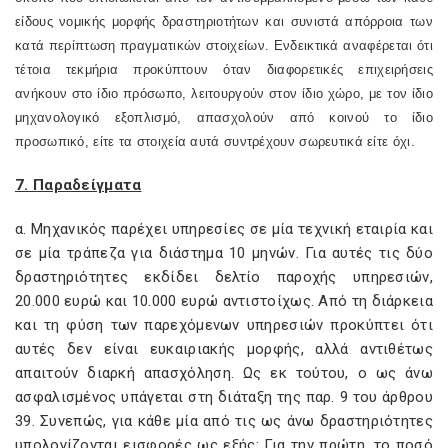
είδους νομικής μορφής δραστηριοτήτων και συνιστά απόρροια των
κατά περίπτωση πραγματικών στοιχείων. Ενδεικτικά αναφέρεται ότι
τέτοια τεκμήρια προκύπτουν όταν διαφορετικές επιχειρήσεις
ανήκουν στο ίδιο πρόσωπο, λειτουργούν στον ίδιο χώρο, με τον ίδιο
μηχανολογικό εξοπλισμό, απασχολούν από κοινού το ίδιο
προσωπικό, είτε τα στοιχεία αυτά συντρέχουν σωρευτικά είτε όχι.
7. Παραδείγματα
α. Μηχανικός παρέχει υπηρεσίες σε μία τεχνική εταιρία και
σε μία τράπεζα για διάστημα 10 μηνών. Για αυτές τις δύο
δραστηριότητες εκδίδει δελτίο παροχής υπηρεσιών,
20.000 ευρώ και 10.000 ευρώ αντιστοίχως. Από τη διάρκεια
και τη φύση των παρεχόμενων υπηρεσιών προκύπτει ότι
αυτές δεν είναι ευκαιριακής μορφής, αλλά αντιθέτως
απαιτούν διαρκή απασχόληση. Ως εκ τούτου, ο ως άνω
ασφαλισμένος υπάγεται στη διάταξη της παρ. 9 του άρθρου
39. Συνεπώς, για κάθε μία από τις ως άνω δραστηριότητες
υπολογίζονται εισφορές ως εξής: Για την πρώτη, το ποσό