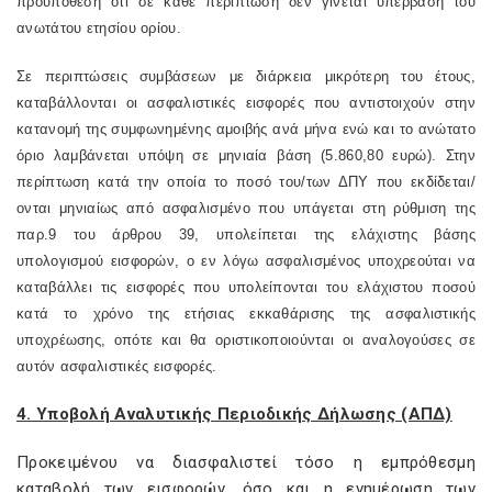
προϋπόθεση ότι σε κάθε περίπτωση δεν γίνεται υπέρβαση του
ανωτάτου ετησίου ορίου.
Σε περιπτώσεις συμβάσεων με διάρκεια μικρότερη του έτους,
καταβάλλονται οι ασφαλιστικές εισφορές που αντιστοιχούν στην
κατανομή της συμφωνημένης αμοιβής ανά μήνα ενώ και το ανώτατο
όριο λαμβάνεται υπόψη σε μηνιαία βάση (5.860,80 ευρώ). Στην
περίπτωση κατά την οποία το ποσό του/των ΔΠΥ που εκδίδεται/
ονται μηνιαίως από ασφαλισμένο που υπάγεται στη ρύθμιση της
παρ.9 του άρθρου 39, υπολείπεται της ελάχιστης βάσης
υπολογισμού εισφορών, ο εν λόγω ασφαλισμένος υποχρεούται να
καταβάλλει τις εισφορές που υπολείπονται του ελάχιστου ποσού
κατά το χρόνο της ετήσιας εκκαθάρισης της ασφαλιστικής
υποχρέωσης, οπότε και θα οριστικοποιούνται οι αναλογούσες σε
αυτόν ασφαλιστικές εισφορές.
4. Υποβολή Αναλυτικής Περιοδικής Δήλωσης (ΑΠΔ)
Προκειμένου να διασφαλιστεί τόσο η εμπρόθεσμη
καταβολή των εισφορών, όσο και η ενημέρωση των