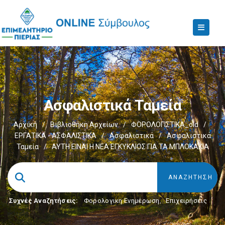
Ασφαλιστικά Ταμεία
Αρχική
/
Βιβλιοθήκη Αρχείων
/
ΦΟΡΟΛΟΓΙΣΤΙΚΑ_old
/
ΕΡΓΑΤΙΚΑ - ΑΣΦΑΛΙΣΤΙΚΑ
/
Ασφαλιστικά
/
Ασφαλιστικά
Ταμεία
/
ΑΥΤΗ ΕΙΝΑΙ Η ΝΕΑ ΕΓΚΥΚΛΙΟΣ ΓΙΑ ΤΑ ΜΠΛΟΚΑΚΙΑ
Συχνές Αναζητήσεις:
Φορολογικη Ενημέρωση
,
Επιχειρήσεις