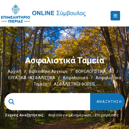
Ασφαλιστικά Ταμεία
Αρχική
/
Βιβλιοθήκη Αρχείων
/
ΦΟΡΟΛΟΓΙΣΤΙΚΑ_old
/
ΕΡΓΑΤΙΚΑ - ΑΣΦΑΛΙΣΤΙΚΑ
/
Ασφαλιστικά
/
Ασφαλιστικά
Ταμεία
/
ΑΣΦΑΛΙΣΤΙΚΟΙ ΦΟΡΕΙΣ
Συχνές Αναζητήσεις:
Φορολογικη Ενημέρωση
,
Επιχειρήσεις