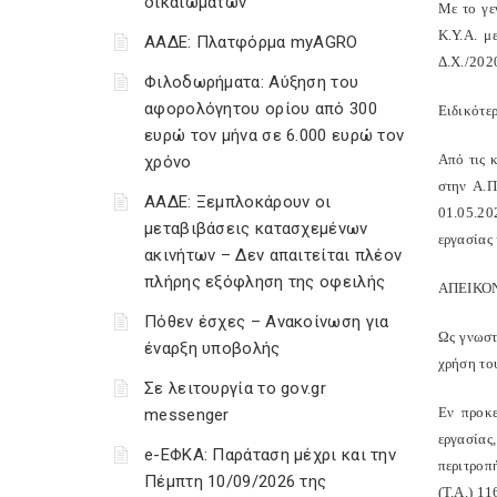
δικαιωμάτων
Με το γε
Κ.Υ.Α. μ
ΑΑΔΕ: Πλατφόρμα myAGRO
Δ.Χ./202
Φιλοδωρήματα: Αύξηση του
αφορολόγητου ορίου από 300
Ειδικότε
ευρώ τον μήνα σε 6.000 ευρώ τον
Από τις 
χρόνο
στην Α.Π
ΑΑΔΕ: Ξεμπλοκάρουν οι
01.05.20
μεταβιβάσεις κατασχεμένων
εργασίας
ακινήτων – Δεν απαιτείται πλέον
πλήρης εξόφληση της οφειλής
ΑΠΕΙΚΟΝ
Πόθεν έσχες – Ανακοίνωση για
Ως γνωστ
έναρξη υποβολής
χρήση το
Σε λειτουργία το gov.gr
Εν προκε
messenger
εργασίας
e-ΕΦΚΑ: Παράταση μέχρι και την
περιτροπ
Πέμπτη 10/09/2026 της
(Τ.Α.) 