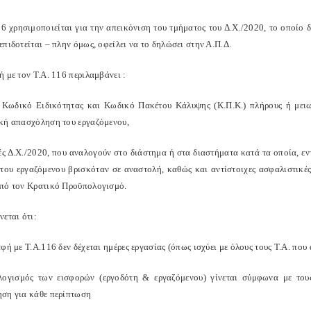
16 χρησιμοποιείται για την απεικόνιση του τμήματος του Δ.Χ./2020, το οποίο 
πιδοτείται – πλην όμως, οφείλει να το δηλώσει στην Α.Π.Δ.
 με τον Τ.Α. 116 περιλαμβάνει :
, Κωδικό Ειδικότητας και Κωδικό Πακέτου Κάλυψης (Κ.Π.Κ.) πλήρους ή μειω
κή απασχόληση του εργαζόμενου,
ές Δ.Χ./2020, που αναλογούν στο διάστημα ή στα διαστήματα κατά τα οποία, ε
 του εργαζόμενου βρισκόταν σε αναστολή, καθώς και αντίστοιχες ασφαλιστικές 
πό τον Κρατικό Προϋπολογισμό.
εται ότι:
φή με Τ.Α.116 δεν δέχεται ημέρες εργασίας (όπως ισχύει με όλους τους Τ.Α. πο
ογισμός των εισφορών (εργοδότη & εργαζόμενου) γίνεται σύμφωνα με τους 
ση για κάθε περίπτωση