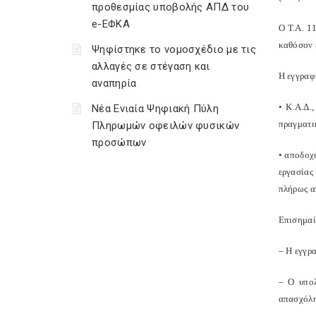
προθεσμίας υποβολής ΑΠΔ του
e-ΕΦΚΑ
Ο Τ.Α. 1
καθόσον ε
Ψηφίστηκε το νομοσχέδιο με τις
αλλαγές σε στέγαση και
Η εγγραφή
αναπηρία
• Κ.Α.Δ.
Νέα Ενιαία Ψηφιακή Πύλη
πραγματι
Πληρωμών οφειλών φυσικών
προσώπων
• αποδοχ
εργασίας
πλήρως α
Επισημαίν
– Η εγγρα
– Ο υπολ
απασχόλη