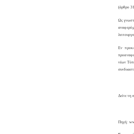
(άρθρο 3
Ως γνωστ
αναφερόμ
λειτουργο
Εν προκε
προαναφε
νέων Τύπ
συνδυαστ
Δείτε τη 
Πηγή: ww