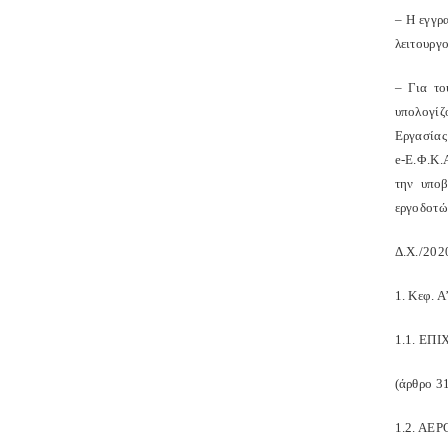
– Η εγγρα
λειτουργ
– Για το
υπολογίζ
Εργασίας
e-Ε.Φ.Κ.
την υποβ
εργοδοτώ
Δ.Χ./20
1. Κεφ. 
1.1. ΕΠ
(άρθρο 3
1.2. ΑΕ