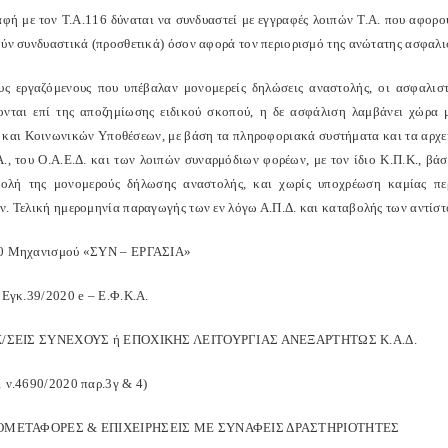
φή με τον Τ.Α.116 δύναται να συνδυαστεί με εγγραφές λοιπών Τ.Α. που αφορούν
ούν συνδυαστικά (προσθετικά) όσον αφορά τον περιορισμό της ανώτατης ασφαλι
υς εργαζόμενους που υπέβαλαν μονομερείς δηλώσεις αναστολής, οι ασφαλιστ
ονται επί της αποζημίωσης ειδικού σκοπού, η δε ασφάλιση λαμβάνει χώρα 
 και Κοινωνικών Υποθέσεων, με βάση τα πληροφοριακά συστήματα και τα αρχε
Α., του Ο.Α.Ε.Δ. και των λοιπών συναρμόδιων φορέων, με τον ίδιο Κ.Π.Κ., βά
ολή της μονομερούς δήλωσης αναστολής, και χωρίς υποχρέωση καμίας περ
ν. Τελική ημερομηνία παραγωγής των εν λόγω Α.Π.Δ. και καταβολής των αντίσ
20 Μηχανισμού «ΣΥΝ – ΕΡΓΑΣΙΑ»
Α’Εγκ.39/2020 e – Ε.Φ.Κ.Α.
ΙΧ/ΣΕΙΣ ΣΥΝΕΧΟΥΣ ή ΕΠΟΧΙΚΗΣ ΛΕΙΤΟΥΡΓΙΑΣ ΑΝΕΞΑΡΤΗΤΩΣ Κ.Α.Δ.
1 ν.4690/2020 παρ.3γ & 4)
ΡΟΜΕΤΑΦΟΡΕΣ & ΕΠΙΧΕΙΡΗΣΕΙΣ ΜΕ ΣΥΝΑΦΕΙΣ ΔΡΑΣΤΗΡΙΟΤΗΤΕΣ