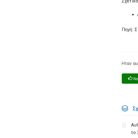
Σχετικά
Πηγή: 
Ηταν αυ
Να
Σ
Αυ
το 