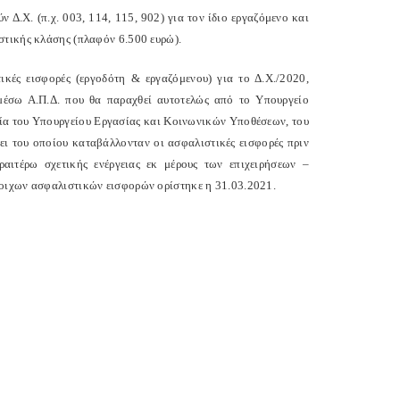
 Δ.Χ. (π.χ. 003, 114, 115, 902) για τον ίδιο εργαζόμενο και
στικής κλάσης (πλαφόν 6.500 ευρώ).
ικές εισφορές (εργοδότη & εργαζόμενου) για το Δ.Χ./2020,
μέσω Α.Π.Δ. που θα παραχθεί αυτοτελώς από το Υπουργείο
ία του Υπουργείου Εργασίας και Κοινωνικών Υποθέσεων, του
σει του οποίου καταβάλλονταν οι ασφαλιστικές εισφορές πριν
αιτέρω σχετικής ενέργειας εκ μέρους των επιχειρήσεων –
τοιχων ασφαλιστικών εισφορών ορίστηκε η 31.03.2021.