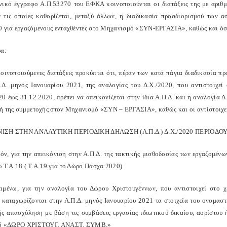
νικό έγγραφο Α.Π.53270 του ΕΦΚΑ κοινοποιούνται οι διατάξεις της με αριθμ
ε τις οποίες καθορίζεται, μεταξύ άλλων, η διαδικασία προσδιορισμού των 
0 για εργαζόμενους ενταχθέντες στο Μηχανισμό «ΣΥΝ-ΕΡΓΑΣΙΑ», καθώς και όσ
ρα:
κοινοποιούμενες διατάξεις προκύπτει ότι, πέραν των κατά πάγια διαδικασία π
.Δ. μηνός Ιανουαρίου 2021, της αναλογίας του Δ.Χ./2020, που αντιστοιχε
20 έως 31.12.2020, πρέπει να απεικονίζεται στην ίδια Α.Π.Δ. και η αναλογία 
 ή της συμμετοχής στον Μηχανισμό «ΣΥΝ – ΕΡΓΑΣΙΑ», καθώς και οι αντίστοιχες
ΙΣΗ ΣΤΗΝ ΑΝΑΛΥΤΙΚΗ ΠΕΡΙΟΔΙΚΗ ΔΗΛΩΣΗ (Α.Π.Δ.) Δ.Χ./2020 ΠΕΡΙΟ
όν, για την απεικόνιση στην Α.Π.Δ. της τακτικής μισθοδοσίας των εργαζομένω
υ Τ.Α.18 ( Τ.Α.19 για το Δώρο Πάσχα 2020)
ιμένω, για την αναλογία του Δώρου Χριστουγέννων, που αντιστοιχεί στο
, καταχωρίζονται στην Α.Π.Δ. μηνός Ιανουαρίου 2021 τα στοιχεία του ονομαστ
ής απασχόληση με βάση τις συμβάσεις εργασίας ιδιωτικού δικαίου, αορίστου
116 «ΔΩΡΟ ΧΡΙΣΤΟΥΓ. ΑΝΑΣΤ. ΣΥΜΒ.»