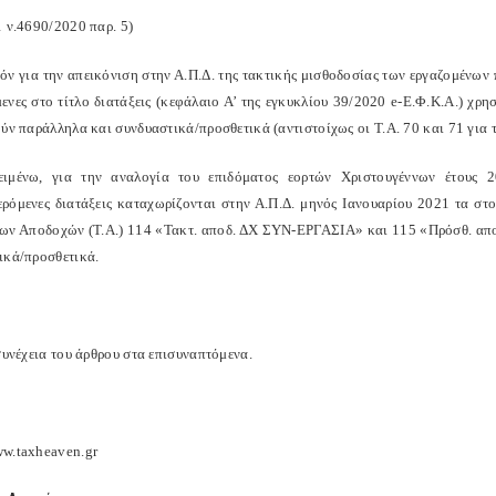
1 ν.4690/2020 παρ. 5)
όν για την απεικόνιση στην Α.Π.Δ. της τακτικής μισθοδοσίας των εργαζομένων
ενες στο τίτλο διατάξεις (κεφάλαιο Α’ της εγκυκλίου 39/2020 e-Ε.Φ.Κ.Α.) χρησ
ύν παράλληλα και συνδυαστικά/προσθετικά (αντιστοίχως οι Τ.Α. 70 και 71 για τ
ιμένω, για την αναλογία του επιδόματος εορτών Χριστουγέννων έτους 2
ρόμενες διατάξεις καταχωρίζονται στην Α.Π.Δ. μηνός Ιανουαρίου 2021 τα στο
ων Αποδοχών (Τ.Α.) 114 «Τακτ. αποδ. ΔΧ ΣΥΝ-ΕΡΓΑΣΙΑ» και 115 «Πρόσθ. απο
ικά/προσθετικά.
συνέχεια του άρθρου στα επισυναπτόμενα.
w.taxheaven.gr