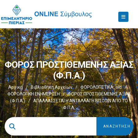
ΦΟΡΟΣ ΠΡΟΣΤΙΘΕΜΕΝΗΣ ΑΞΙΑΣ
(Φ.Π.Α.)
Αρχική
/
Βιβλιοθήκη Αρχείων
/
ΦΟΡΟΛΟΓΙΣΤΙΚΑ_old
/
ΦΟΡΟΛΟΓΙΚΗ ΕΝΗΜΕΡΩΣΗ
/
ΦΟΡΟΣ ΠΡΟΣΤΙΘΕΜΕΝΗΣ ΑΞΙΑΣ
(Φ.Π.Α.)
/
ΑΠΑΛΛΑΣΣΕΤΑΙ Η ΑΝΤΑΛΛΑΓΗ BITCOIN ΑΠΟ ΤΟ
Φ.Π.Α.