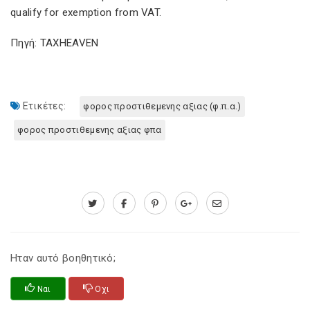
qualify for exemption from VAT.
Πηγή: TAXHEAVEN
Ετικέτες:
φορος προστιθεμενης αξιας (φ.π.α.)
φορος προστιθεμενης αξιας φπα
Ηταν αυτό βοηθητικό;
Ναι
Οχι