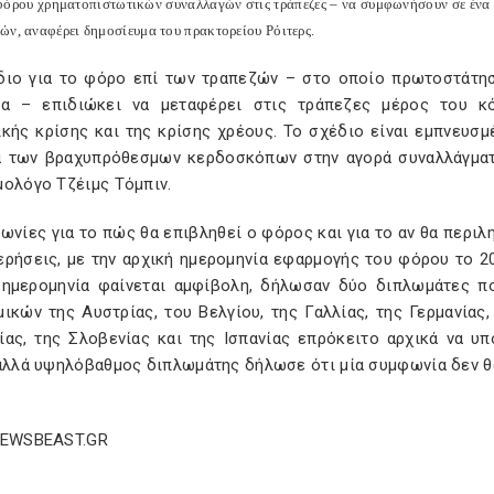
φόρου χρηματοπιστωτικών συναλλαγών στις τράπεζες – να συμφωνήσουν σε ένα 
ών, αναφέρει δημοσίευμα του πρακτορείου Ρόιτερς.
διο για το φόρο επί των τραπεζών – στο οποίο πρωτοστάτησα
ία – επιδιώκει να μεταφέρει στις τράπεζες μέρος του κ
κής κρίσης και της κρίσης χρέους. Το σχέδιο είναι εμπνευσμ
α των βραχυπρόθεσμων κερδοσκόπων στην αγορά συναλλάγματ
μολόγο Τζέιμς Τόμπιν.
ωνίες για το πώς θα επιβληθεί ο φόρος και για το αν θα περι
ρήσεις, με την αρχική ημερομηνία εφαρμογής του φόρου το 201
 ημερομηνία φαίνεται αμφίβολη, δήλωσαν δύο διπλωμάτες πο
ικών της Αυστρίας, του Βελγίου, της Γαλλίας, της Γερμανίας,
ίας, της Σλοβενίας και της Ισπανίας επρόκειτο αρχικά να υ
αλλά υψηλόβαθμος διπλωμάτης δήλωσε ότι μία συμφωνία δεν θα
NEWSBEAST.GR