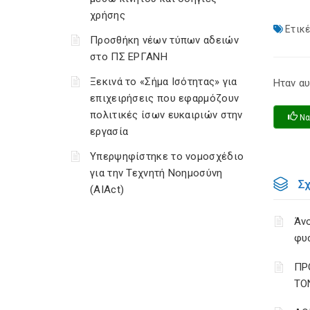
χρήσης
Ετικέ
Προσθήκη νέων τύπων αδειών
στο ΠΣ ΕΡΓΑΝΗ
Ξεκινά το «Σήμα Ισότητας» για
Ηταν αυ
επιχειρήσεις που εφαρμόζουν
πολιτικές ίσων ευκαιριών στην
Να
εργασία
Υπερψηφίστηκε το νομοσχέδιο
για την Τεχνητή Νοημοσύνη
Σ
(AIAct)
Άνο
φυ
ΠΡ
ΤΟ