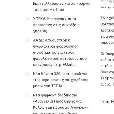
επιβολή 
Εκμεταλλεύσεων και λειτουργία
διπλωματ
του back – office
Το σχέ
ΥΠΕΚΑ: Καταργούνται οι
Βρεταν
περικοπές στις συντάξεις
τραπεζι
χηρείας
τιμωρί
ΑΑΔΕ: Απλούστερη η
οικονο
εναλλακτική φορολόγηση
εισοδήματος για νέους
Οι διαφ
φορολογικούς κατοίκους που
καθυστε
επενδύουν στην Ελλάδα
αυτή η
Οικονομ
Νέα δάνεια 330 εκατ. ευρώ για
Σλοβακ
τις μικρομεσαίες επιχειρήσεις
αύριο, 
μέσω του ΤΕΠΙΧ ΙΙΙ
Νέα ψηφιακή διαδικασία
«Αναγγελία Πρόσληψης για
Πηγή: 
Κάλυψη Επειγουσών Αναγκών»
μέσω κινητού και οδηγίες