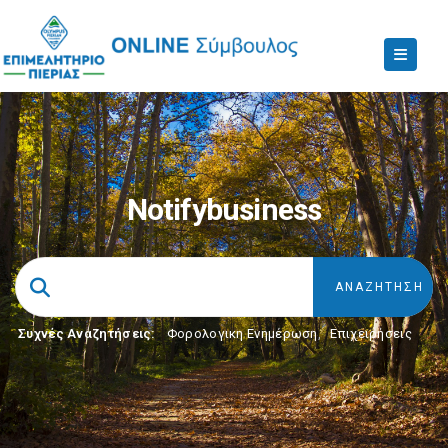
Notifybusiness
Συχνές Αναζητήσεις:
Φορολογικη Ενημέρωση
,
Επιχειρήσεις