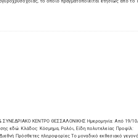
αργυροχρυσοχοΐας, το οποίο πραγματοποιείται ετησίως από το 1
 & ΣΥΝΕΔΡΙΑΚΟ ΚΕΝΤΡΟ ΘΕΣΣΑΛΟΝΙΚΗΣ Ημερομηνία: Από 19/10
εσης εδώ. Κλάδος: Κόσμημα, Ρολόι, Είδη πολυτελείας Προφίλ:
: Διεθνή Πρόσθετες πληροφορίες Το μοναδικό εκθεσιακό γεγον