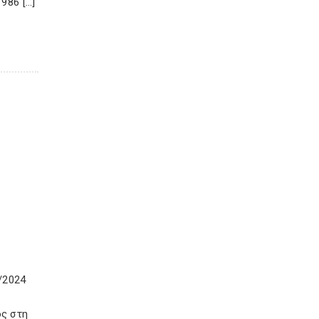
986 […]
/2024
ός στη