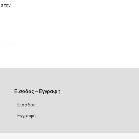
 στην
Είσοδος – Εγγραφή
Είσοδος
Εγγραφή