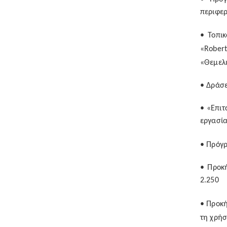
περιφερ
• Τοπι
«
Rober
«Θεμελι
• Δράσ
• «Επιτ
εργασία
• Πρόγ
• Προκή
2.250
• Προκή
τη χρή