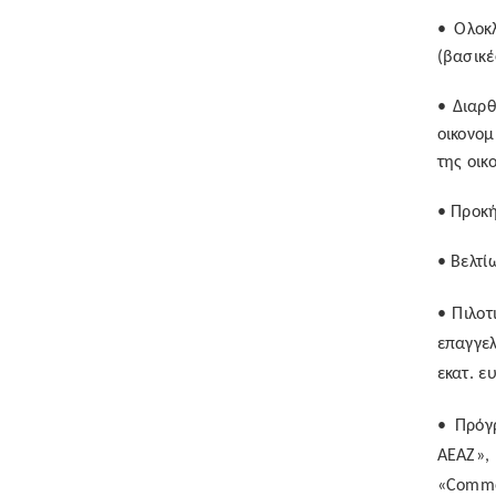
• Ολοκ
(βασικέ
• Διαρ
οικονομ
της οικ
• Προκή
• Βελτί
• Πιλοτ
επαγγελ
εκατ. ε
• Πρόγ
ΑΕΑΖ», 
«
Comme