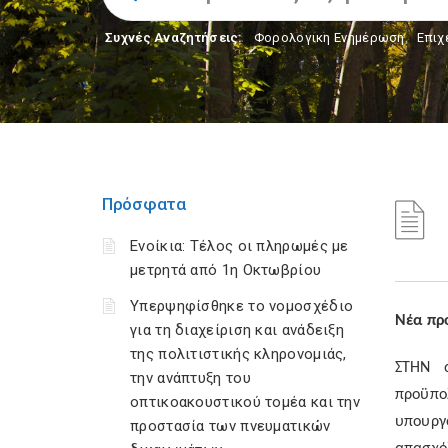
Συχνές Αναζητήσεις:
Φορολογικη Ενημέρωση
,
Επιχ
Πρόσφατα
Ενοίκια: Τέλος οι πληρωμές με
μετρητά από 1η Οκτωβρίου
Υπερψηφίσθηκε το νομοσχέδιο
N
έα πρ
για τη διαχείριση και ανάδειξη
της πολιτιστικής κληρονομιάς,
Σ
THN
ά
την ανάπτυξη του
προϋπο
οπτικοακουστικού τομέα και την
υπουργ
προστασία των πνευματικών