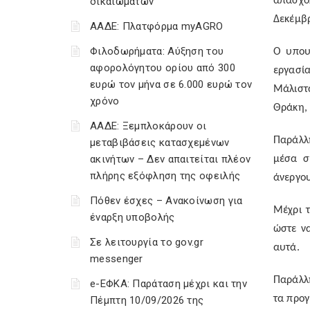
δικαιωμάτων
απασχό
Δεκέμβρ
ΑΑΔΕ: Πλατφόρμα myAGRO
Φιλοδωρήματα: Αύξηση του
Ο υπου
αφορολόγητου ορίου από 300
εργασία
ευρώ τον μήνα σε 6.000 ευρώ τον
Μάλιστ
χρόνο
Θράκη, 
ΑΑΔΕ: Ξεμπλοκάρουν οι
Παράλλ
μεταβιβάσεις κατασχεμένων
ακινήτων – Δεν απαιτείται πλέον
μέσα σ
πλήρης εξόφληση της οφειλής
άνεργου
Πόθεν έσχες – Ανακοίνωση για
Μέχρι τ
έναρξη υποβολής
ώστε ν
Σε λειτουργία το gov.gr
αυτά.
messenger
Παράλλη
e-ΕΦΚΑ: Παράταση μέχρι και την
τα προ
Πέμπτη 10/09/2026 της