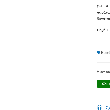
για το
παράτασ
δυνατό
Πηγή: 
Ετικέ
Ηταν αυ
Να
Σ