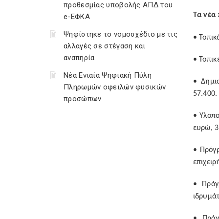
προθεσμίας υποβολής ΑΠΔ του
Τα νέα
e-ΕΦΚΑ
Ψηφίστηκε το νομοσχέδιο με τις
• Τοπικ
αλλαγές σε στέγαση και
αναπηρία
• Τοπικ
Νέα Ενιαία Ψηφιακή Πύλη
• Δημι
Πληρωμών οφειλών φυσικών
57.400.
προσώπων
• Υλοπ
ευρώ, 3
• Πρόγ
επιχειρ
• Πρόγ
ιδρυμάτ
• Πρόγ