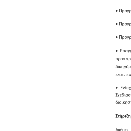
• Πρόγρ
• Πρόγρ
• Πρόγρ
• Επαγ
προσαρ
δικηγό
εκατ. ε
• Ενίσ
Σχεδια
διοίκησ
Στήριξ
Ακόμη,