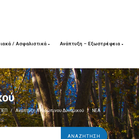
ιακά / Ασφαλιστικά
Ανάπτυξη – Εξωστρέφεια
κού
 ΠΕΠ
/
Ανάπτυξη Ανθρώπινου Δυναμικού
/
NΕΑ
.