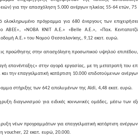
ειών) για την απασχόληση 5.000 ανέργων ηλικίας 55-64 ετών, 75 
κό ολοκληρωμένο πρόγραμμα για 680 άνεργους των επιχειρήσεω
to
ΑΒΕΕ», «ΝΟΒΑ ΚΝΙΤ Α.Ε.» «
Belle
Α.Ε.», «Πακ. Κενταποτζ
οδομή Α.Ε.» του Νομού Θεσσαλονίκης, 9,12 εκατ. ευρώ.
εις προώθησης στην απασχόληση προσωπικού υψηλού επιπέδου, 
αγή επανένταξης» στην αγορά εργασίας, με τη μετατροπή του επι
 και την επαγγελματική κατάρτιση 10.000 επιδοτούμενων ανέργων
ραμμα στήριξης των 642 απολυμένων της
Aldi
, 4,48 εκατ. ευρώ.
ρυξη διαγωνισμού για ειδικές κοινωνικές ομάδες, μέσω των εξ
ρυξη νέων προγραμμάτων για επαγγελματική κατάρτιση ανέργων 
ση
voucher
, 22 εκατ. ευρώ, 20.000.