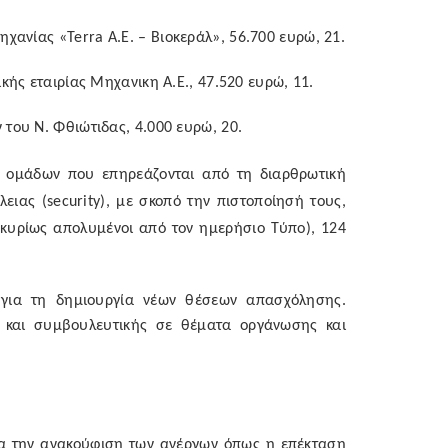
ηχανίας «
Terra
A
.
E
. – Βιοκεράλ», 56.700 ευρώ, 21.
ής εταιρίας Μηχανικη Α.Ε., 47.520 ευρώ, 11.
του Ν. Φθιώτιδας, 4.000 ευρώ, 20.
ν ομάδων που επηρεάζονται από τη διαρθρωτική
λειας (
security
), με σκοπό την πιστοποίησή τους,
 (κυρίως απολυμένοι από τον ημερήσιο
T
ύπο), 124
 για τη δημιουργία νέων θέσεων απασχόλησης.
ς και συμβουλευτικής σε θέματα οργάνωσης και
α την ανακούφιση των ανέργων όπως η επέκταση