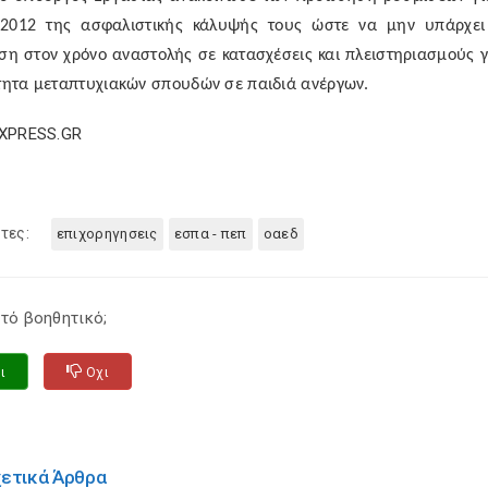
 2012 της ασφαλιστικής κάλυψής τους ώστε να μην υπάρχει 
η στον χρόνο αναστολής σε κατασχέσεις και πλειστηριασμούς γι
τητα μεταπτυχιακών σπουδών σε παιδιά ανέργων.
EXPRESS.GR
τες:
επιχορηγησεις
εσπα - πεπ
οαεδ
τό βοηθητικό;
ι
Οχι
χετικά Άρθρα