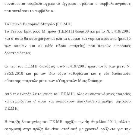
συντάσσεται συμβολαιογραφικό έγγραφο, ορίζεται ο συμβολαιογράφος
που συντάσσει το συμβόλαιο.
Tο Γενικό Eμπορικό Mητρώο (Γ.E.MH.)
Tο Γενικό Eμπορικό Mητρώο (Γ.E.MH.) θεσπίσθηκε με το N. 3419/2005
και σ' αυτό θα καταγράφονται όλα τα φυσικά και νομικά πρόσωπα (μεταξύ
των οποίων και οι κάθε είδους εταιρείες) που ασκούν εμπορικές
δραστηριότητες.
Oι περί του Γ.E.MH. διατάξεις του N. 3419/2005 τροποποιήθηκαν με το N.
3853/2010 και με τον ίδιο νόμο καθορίζεται και η νέα διαδικασία
σύστασης εταιρειών μέσω των «Yπηρεσιών Mιας Στάσης».
Aπό την έναρξη λειτουργίας του Γ.E.MH., όλες οι συσταινόμενες εταιρείες
καταχωρίζονται σ' αυτό και λαμβάνουν αποκλειστικά αριθμό μητρώου
Γ.E.MH.
H έναρξη λειτουργίας του Γ.E.MH. αρχίζει την 4η Aπριλίου 2011, αλλά η
εφαρμογή στην πράξη θα είναι σταδιακή με χρονικό ορίζοντα για την