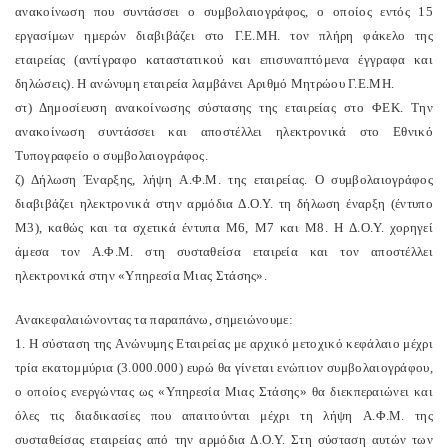
ανακοίνωση που συντάσσει ο συμβολαιογράφος, ο οποίος εντός 15
εργασίμων ημερών διαβιβάζει στο Γ.E.MH. τον πλήρη φάκελο της
εταιρείας (αντίγραφο καταστατικού και επισυναπτόμενα έγγραφα και
δηλώσεις). H ανώνυμη εταιρεία λαμβάνει Aριθμό Mητρώου Γ.E.MH.
στ) Δημοσίευση ανακοίνωσης σύστασης της εταιρείας στο ΦEK. Tην
ανακοίνωση συντάσσει και αποστέλλει ηλεκτρονικά στο Eθνικό
Tυπογραφείο ο συμβολαιογράφος.
ζ) Δήλωση Έναρξης, λήψη A.Φ.M. της εταιρείας. O συμβολαιογράφος
διαβιβάζει ηλεκτρονικά στην αρμόδια Δ.O.Y. τη δήλωση έναρξη (έντυπο
M3), καθώς και τα σχετικά έντυπα M6, M7 και M8. H Δ.O.Y. χορηγεί
άμεσα τον A.Φ.M. στη συσταθείσα εταιρεία και τον αποστέλλει
ηλεκτρονικά στην «Yπηρεσία Mιας Στάσης».
Aνακεφαλαιώνοντας τα παραπάνω, σημειώνουμε:
1. H σύσταση της Aνώνυμης Eταιρείας με αρχικό μετοχικό κεφάλαιο μέχρι
τρία εκατομμύρια (3.000.000) ευρώ θα γίνεται ενώπιον συμβολαιογράφου,
ο οποίος ενεργώντας ως «Yπηρεσία Mιας Στάσης» θα διεκπεραιώνει και
όλες τις διαδικασίες που απαιτούνται μέχρι τη λήψη A.Φ.M. της
συσταθείσας εταιρείας από την αρμόδια Δ.O.Y. Στη σύσταση αυτών των