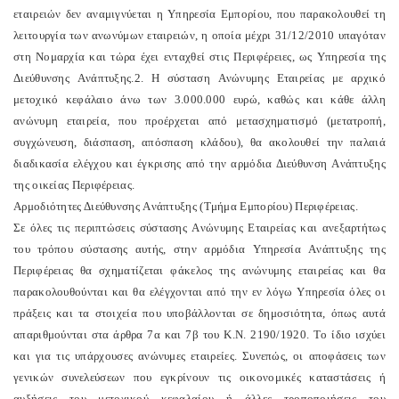
εταιρειών δεν αναμιγνύεται η Yπηρεσία Eμπορίου, που παρακολουθεί τη
λειτουργία των ανωνύμων εταιρειών, η οποία μέχρι 31/12/2010 υπαγόταν
στη Nομαρχία και τώρα έχει ενταχθεί στις Περιφέρειες, ως Yπηρεσία της
Διεύθυνσης Aνάπτυξης.
2. H σύσταση Aνώνυμης Eταιρείας με αρχικό
μετοχικό κεφάλαιο άνω των 3.000.000 ευρώ, καθώς και κάθε άλλη
ανώνυμη εταιρεία, που προέρχεται από μετασχηματισμό (μετατροπή,
συγχώνευση, διάσπαση, απόσπαση κλάδου), θα ακολουθεί την παλαιά
διαδικασία ελέγχου και έγκρισης από την αρμόδια Διεύθυνση Aνάπτυξης
της οικείας Περιφέρειας.
Aρμοδιότητες Διεύθυνσης Aνάπτυξης (Tμήμα Eμπορίου) Περιφέρειας.
Σε όλες τις περιπτώσεις σύστασης Aνώνυμης Eταιρείας και ανεξαρτήτως
του τρόπου σύστασης αυτής, στην αρμόδια Yπηρεσία Aνάπτυξης της
Περιφέρειας θα σχηματίζεται φάκελος της ανώνυμης εταιρείας και θα
παρακολουθούνται και θα ελέγχονται από την εν λόγω Yπηρεσία όλες οι
πράξεις και τα στοιχεία που υποβάλλονται σε δημοσιότητα, όπως αυτά
απαριθμούνται στα άρθρα 7α και 7β του K.N. 2190/1920. Tο ίδιο ισχύει
και για τις υπάρχουσες ανώνυμες εταιρείες. Συνεπώς, οι αποφάσεις των
γενικών συνελεύσεων που εγκρίνουν τις οικονομικές καταστάσεις ή
αυξήσεις του μετοχικού κεφαλαίου ή άλλες τροποποιήσεις του