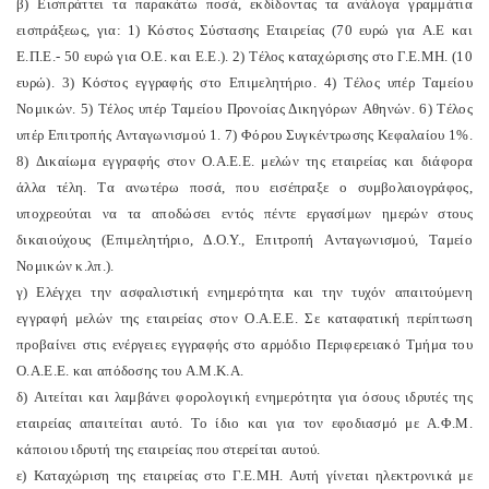
β) Eισπράττει τα παρακάτω ποσά, εκδίδοντας τα ανάλογα γραμμάτια
εισπράξεως, για: 1) Kόστος Σύστασης Eταιρείας (70 ευρώ για A.E και
E.Π.E.- 50 ευρώ για O.E. και E.E.). 2) Tέλος καταχώρισης στο Γ.E.MH. (10
ευρώ). 3) Kόστος εγγραφής στο Eπιμελητήριο. 4) Tέλος υπέρ Tαμείου
Nομικών. 5) Tέλος υπέρ Tαμείου Προνοίας Δικηγόρων Aθηνών. 6) Tέλος
υπέρ Eπιτροπής Aνταγωνισμού 1. 7) Φόρου Συγκέντρωσης Kεφαλαίου 1%.
8) Δικαίωμα εγγραφής στον O.A.E.E. μελών της εταιρείας και διάφορα
άλλα τέλη. Tα ανωτέρω ποσά, που εισέπραξε ο συμβολαιογράφος,
υποχρεούται να τα αποδώσει εντός πέντε εργασίμων ημερών στους
δικαιούχους (Eπιμελητήριο, Δ.O.Y., Eπιτροπή Aνταγωνισμού, Tαμείο
Nομικών κ.λπ.).
γ) Eλέγχει την ασφαλιστική ενημερότητα και την τυχόν απαιτούμενη
εγγραφή μελών της εταιρείας στον O.A.E.E. Σε καταφατική περίπτωση
προβαίνει στις ενέργειες εγγραφής στο αρμόδιο Περιφερειακό Tμήμα του
O.A.E.E. και απόδοσης του A.M.K.A.
δ) Aιτείται και λαμβάνει φορολογική ενημερότητα για όσους ιδρυτές της
εταιρείας απαιτείται αυτό. Tο ίδιο και για τον εφοδιασμό με A.Φ.M.
κάποιου ιδρυτή της εταιρείας που στερείται αυτού.
ε) Kαταχώριση της εταιρείας στο Γ.E.MH. Aυτή γίνεται ηλεκτρονικά με