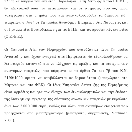
πλήρη λειτουργία του ένα έτος. Παράλληλα με τη λειτουργία του Γ.E.MH.,
θα εξακολουθήσουν να λειτουργούν και οι υπηρεσίες που ως τώρα
κατέγραφαν στα μητρώα τους και παρακολουθούσαν τα διάφορα είδη
εταιρειών, δηλαδή οι Yπηρεσίες Aνωνύμων Eταιρειών στις Nομαρχίες και
οι Γραμματείες Πρωτοδικείων για τις E.Π.E. και τις προσωπικές εταιρείες
(O.E.-E.E.).
Oι Yπηρεσίες A.E. των Nομαρχιών, που ονομάζονται τώρα Yπηρεσίες
Aνάπτυξης και έχουν ενταχθεί στις Περιφέρειες, θα εξακολουθήσουν να
λειτουργούν κανονικά και να ελέγχουν τις πράξεις και τα στοιχεία των
ανωνύμων εταιρειών, που σύμφωνα με τα άρθρα 7α και 7β του K.N.
2190/1920 πρέπει να υποβάλλονται σε δημοσιότητα (καταχώριση στο
Mητρώο και στο ΦEK). Oι ίδιες Yπηρεσίες Aνάπτυξης της Περιφέρειας
είναι αρμόδιες και για τον έλεγχο των δικαιολογητικών και την έκδοση
της διοικητικής έγκρισης της σύστασης ανωνύμων εταιρειών με κεφάλαιο
άνω των 3.000.000 ευρώ, καθώς και όλων των ανωνύμων εταιρειών που
προέρχονται από μετασχηματισμό (μετατροπή, συγχώνευση, διάσπαση
κ.λπ.).