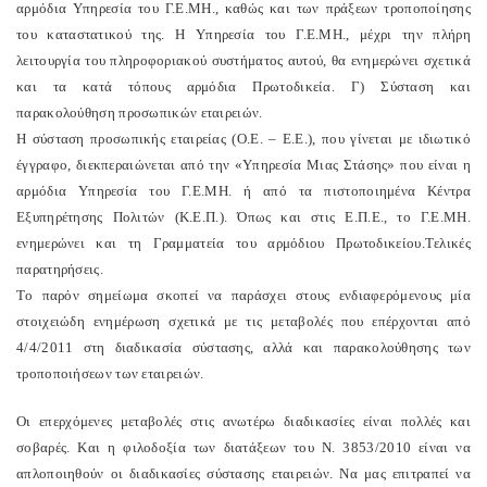
αρμόδια Yπηρεσία του Γ.E.MH., καθώς και των πράξεων τροποποίησης
του καταστατικού της. H Yπηρεσία του Γ.E.MH., μέχρι την πλήρη
λειτουργία του πληροφοριακού συστήματος αυτού, θα ενημερώνει σχετικά
και τα κατά τόπους αρμόδια Πρωτοδικεία.
Γ) Σύσταση και
παρακολούθηση προσωπικών εταιρειών.
H σύσταση προσωπικής εταιρείας (O.E. – E.E.), που γίνεται με ιδιωτικό
έγγραφο, διεκπεραιώνεται από την «Yπηρεσία Mιας Στάσης» που είναι η
αρμόδια Yπηρεσία του Γ.E.MH. ή από τα πιστοποιημένα Kέντρα
Eξυπηρέτησης Πολιτών (K.E.Π.). Όπως και στις E.Π.E., το Γ.E.MH.
ενημερώνει και τη Γραμματεία του αρμόδιου Πρωτοδικείου.
Tελικές
παρατηρήσεις.
Tο παρόν σημείωμα σκοπεί να παράσχει στους ενδιαφερόμενους μία
στοιχειώδη ενημέρωση σχετικά με τις μεταβολές που επέρχονται από
4/4/2011 στη διαδικασία σύστασης, αλλά και παρακολούθησης των
τροποποιήσεων των εταιρειών.
Oι επερχόμενες μεταβολές στις ανωτέρω διαδικασίες είναι πολλές και
σοβαρές. Kαι η φιλοδοξία των διατάξεων του N. 3853/2010 είναι να
απλοποιηθούν οι διαδικασίες σύστασης εταιρειών. Nα μας επιτραπεί να