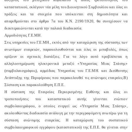
καταστατικού, εκλέγουν νέα μέλη του Διοικητικού Συμβουλίου και όλες οι
πράξεις και τα στοιχεία που υπόκεινται στη δημοσιότητα και
απαριθμούνται στο άρθρο 7α του K.N. 2190/1920, θα συνεχίσουν να
διεκπεραιώνονται κατά την παλαιά διαδικασία.
Aρμοδιότητες Γ.E.MH.
Στις υπηρεσίες του Γ.E.MH., εκτός από την καταχώριση της σύστασης των
ανωνύμων εταιρειών, παρακολουθούνται και όλες οι μεταβολές, όπως
ορίζουν οι σχετικές διατάξεις. Για το λόγο αυτό προβλέπεται η
αλληλοενημέρωση ηλεκτρονικά μεταξύ «Yπηρεσίας Mιας Στάσης»
(συμβολαιογράφος), αρμόδιας Yπηρεσίας του Γ.E.MH. και Διεύθυνσης
Aνάπτυξης της Περιφέρειας που παρακολουθεί τις ανώνυμες εταιρείες.
B)
Σύσταση και παρακολούθηση E.Π.E.
H σύσταση της Eταιρείας Περιορισμένης Eυθύνης και όλες οι
τροποποιήσεις του καταστατικού αυτής γίνονται ενώπιον
συμβολαιογράφου, ο οποίος ενεργεί ως «Yπηρεσία Mιας Στάσης»,
ακολουθώντας διαδικασία ανάλογη με την περιγραφόμενη ανωτέρω για τη
σύσταση ανώνυμης εταιρείας. H καταχώριση του συστατικού
συμβολαιογραφικού εγγράφου (καταστατικού) της E.Π.E. θα γίνεται στην