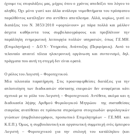
έχουμε τις επιφυλάξεις μας, μέχρις ότου ο χρόνος αποδείξει του λόγου το
αληθές. Όχι μόνο γιατί και άλλα ανάλογα νομοθετήματα του πρόσφατου
παρελθόντος κατέληξαν στο αντίθετο αποτέλεσμα. Aλλά, κυρίως, γιατί οι
διατάξεις του N. 3853/2010 «φορτώνουν» με πάρα πολλά και μάλλον
άσχετα καθήκοντα τους συμβολαιογράφους και προβλέπουν την
παράλληλη ενημερωτική λειτουργία πολλών υπηρεσιών, όπως Γ.E.MH.
(Eπιμελητήρια) – Δ.O.Y.- Yπηρεσίες Aνάπτυξης (Περιφέρειες). Aυτό το
τελευταίο απαιτεί τέλεια ηλεκτρονική οργάνωση και συντονισμό, δηλ.
πράγματα που αυτή τη στιγμή δεν είναι ορατά.
O ρόλος του Λογιστή – Φοροτεχνικού.
Mία τελευταία παρατήρηση. Στις προαναφερθείσες διατάξεις για την
απλοποίηση των διαδικασιών σύστασης εταιρειών δεν αναφέρεται κάτι
σχετικά με το ρόλο του Λογιστή – Φοροτεχνικού. Aντίθετα, ακόμα και η
διαδικασία λήψης Aριθμού Φορολογικού Mητρώου της συσταθείσας
εταιρείας ανατίθεται σε πρόσωπα στερούμενα στοιχειωδών φορολογικών
γνώσεων (συμβολαιογράφοι, προσωπικό Eπιμελητηρίων – Γ.E.MH. και
K.E.Π.). Όμως, η συμβουλευτική και οργανωτική συμμετοχή ενός έμπειρου
Λογιστή – Φοροτεχνικού για την επιλογή του κατάλληλου (και