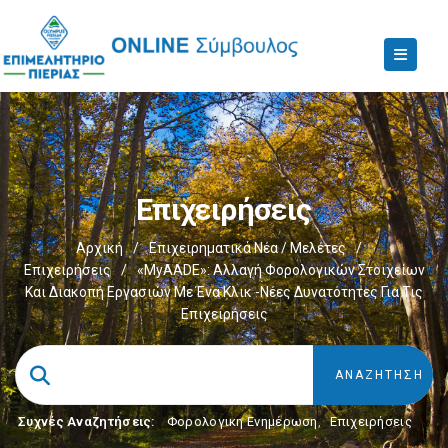
Επιχειρήσεις
Αρχική
/
Επιχειρηματικά Νέα / Μελέτες
/
Επιχειρήσεις
/
«myAADE»: Αλλαγή Φορολογικών Στοιχείων
Και Διακοπή Εργασιών Με Ένα Κλικ -Νέες Δυνατότητες Για Τις
Επιχειρήσεις
Συχνές Αναζητήσεις:
Φορολογικη Ενημέρωση
,
Επιχειρήσεις