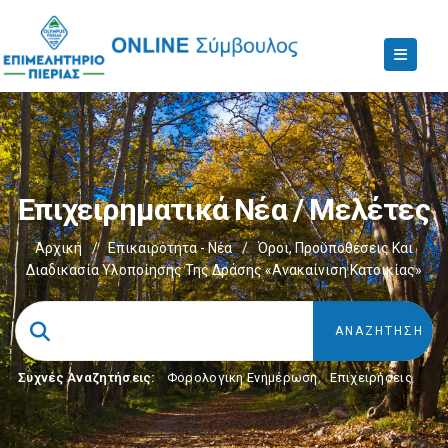
Επιχειρηματικά Νέα / Μελέτες
Αρχική
/
Επικαιρότητα - Νέα
/
Όροι, Προϋποθέσεις Και
Διαδικασία Υλοποίησης Της Δράσης «Ανακαίνιση Κατοικίας»
Συχνές Αναζητήσεις:
Φορολογικη Ενημέρωση
,
Επιχειρήσεις