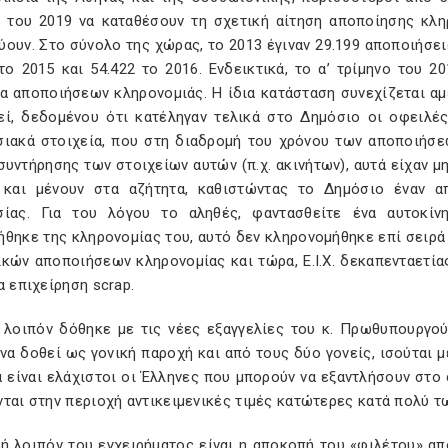
ο του 2019 να καταθέσουν τη σχετική αίτηση αποποίησης κλη
ουν. Στο σύνολο της χώρας, το 2013 έγιναν 29.199 αποποιήσεις
το 2015 και 54.422 το 2016. Ενδεικτικά, το α’ τρίμηνο του 
τα αποποιήσεων κληρονομιάς. Η ίδια κατάσταση συνεχίζεται αμ
εί, δεδομένου ότι κατέληγαν τελικά στο Δημόσιο οι οφειλές
σιακά στοιχεία, που στη διαδρομή του χρόνου των αποποιήσ
συντήρησης των στοιχείων αυτών (π.χ. ακινήτων), αυτά είχαν 
 και μένουν στα αζήτητα, καθιστώντας το Δημόσιο έναν α
σίας. Για του λόγου το αληθές, φαντασθείτε ένα αυτοκί
ήθηκε της κληρονομίας του, αυτό δεν κληρονομήθηκε επί σειρά
ικών αποποιήσεων κληρονομίας και τώρα, Ε.Ι.Χ. δεκαπενταετία
α επιχείρηση scrap.
 λοιπόν δόθηκε με τις νέες εξαγγελίες του κ. Πρωθυπουργο
να δοθεί ως γονική παροχή και από τους δύο γονείς, ισούται με
 είναι ελάχιστοι οι Έλληνες που μπορούν να εξαντλήσουν στο 
ται στην περιοχή αντικειμενικές τιμές κατώτερες κατά πολύ τ
κή λοιπόν του εγχειρήματος είναι η αποκοπή του «φιλέτου» απ