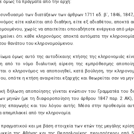
ε όμως τα πράγματα από την αρχή:
συνδυασμό των διατάξεων των άρθρων 1711 εδ. β`, 1846, 1847,1
νόμος είτε καλείται από διαθήκη, είτε εξ αδιαθέτου, αποκτά 
μουμένου, χωρίς να απαιτείται οποιαδήποτε ενέργεια από μέρο
ημαίνει ότι κάθε κληρονόμος αποκτά αυτόματα την κληρονομία 
 του θανάτου του κληρονομούμενου.
ίωμα όμως αυτό της αυτοδίκαιης κτήσης της κληρονομιάς είνα
νη από το νόμο διαλυτική αίρεση της εμπρόθεσμης αποποίη
ύται ο κληρονόμος να αποποιηθεί, κατά βούληση, την κληρονομ
ου, οπότε η κτήση αναιρείται εξαρχής και θεωρείται σαν να μην 
ική δήλωση αποποίησης γίνεται ενώπιον του Γραμματέα του δ
ων μηνών (με τη διαφοροποίηση του άρθρου 1847 παρ. 2 ΑΚ),
της επαγωγής και του λόγου αυτής. Μέσα στην προθεσμία αυτ
α απεμπλακεί από την κληρονομία.
 πραγματικού και με βάση στοιχεία των ετών της μεγάλης κρίσ
δικεία της Αθήνας και της Θεσσαλονίκης, περισσότεροι από 