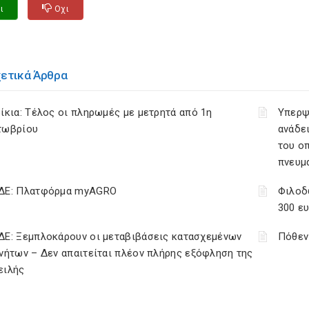
ι
Οχι
χετικά Άρθρα
ίκια: Τέλος οι πληρωμές με μετρητά από 1η
Υπερψ
τωβρίου
ανάδει
του ο
πνευμ
ΔΕ: Πλατφόρμα myAGRO
Φιλοδ
300 ε
ΔΕ: Ξεμπλοκάρουν οι μεταβιβάσεις κατασχεμένων
Πόθεν
νήτων – Δεν απαιτείται πλέον πλήρης εξόφληση της
ειλής