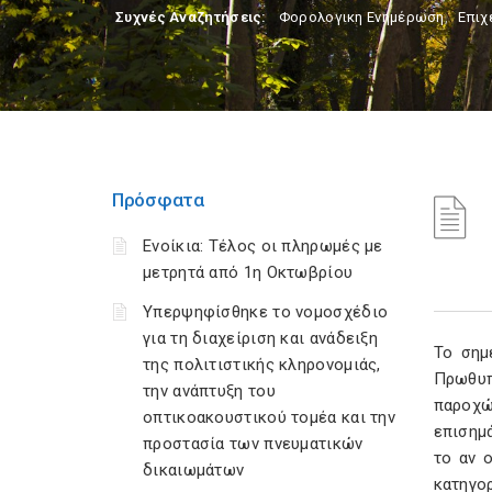
Συχνές Αναζητήσεις:
Φορολογικη Ενημέρωση
,
Επιχ
Πρόσφατα
Ενοίκια: Τέλος οι πληρωμές με
μετρητά από 1η Οκτωβρίου
Υπερψηφίσθηκε το νομοσχέδιο
για τη διαχείριση και ανάδειξη
Το σημ
της πολιτιστικής κληρονομιάς,
Πρωθυπ
την ανάπτυξη του
παροχώ
οπτικοακουστικού τομέα και την
επισημ
προστασία των πνευματικών
το αν 
δικαιωμάτων
κατηγο