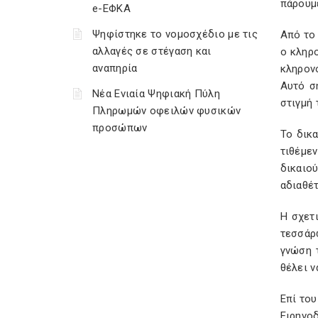
πάρουμ
e-ΕΦΚΑ
Ψηφίστηκε το νομοσχέδιο με τις
Από το 
αλλαγές σε στέγαση και
ο κληρο
αναπηρία
κληρονο
Αυτό σ
Νέα Ενιαία Ψηφιακή Πύλη
στιγμή
Πληρωμών οφειλών φυσικών
προσώπων
Το δικα
τιθέμε
δικαιο
αδιαθέτ
Η σχετ
τεσσάρ
γνώση 
θέλει ν
Επί του
Ειρηνο