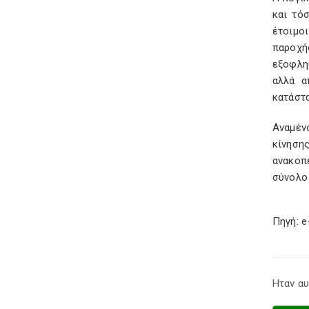
και τό
έτοιμοι
παροχή
εξοφληθ
αλλά α
κατάστα
Αναμέν
κίνησης
ανακοπ
σύνολο 
Πηγή: e
Ηταν αυ