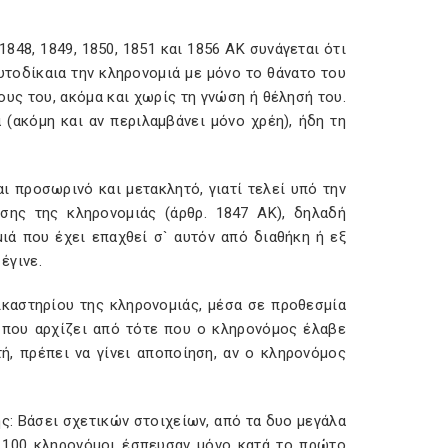
848, 1849, 1850, 1851 και 1856 ΑΚ συνάγεται ότι
αυτοδίκαια την κληρονομιά με μόνο το θάνατο του
υς του, ακόμα και χωρίς τη γνώση ή θέλησή του.
(ακόμη και αν περιλαμβάνει μόνο χρέη), ήδη τη
ι προσωρινό και μετακλητό, γιατί τελεί υπό την
σης της κληρονομιάς (άρθρ. 1847 ΑΚ), δηλαδή
ιά που έχει επαχθεί σ` αυτόν από διαθήκη ή εξ
έγινε.
ικαστηρίου της κληρονομιάς, μέσα σε προθεσμία
 που αρχίζει από τότε που ο κληρονόμος έλαβε
ή, πρέπει να γίνει αποποίηση, αν ο κληρονόμος
ης: Βάσει σχετικών στοιχείων, από τα δυο μεγάλα
5.100 κληρονόμοι έσπευσαν μόνο κατά το πρώτο