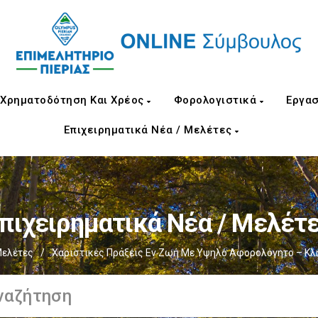
Χρηματοδότηση Και Χρέος
Φορολογιστικά
Εργασ
Επιχειρηματικά Νέα / Μελέτες
πιχειρηματικά Νέα / Μελέτ
Μελέτες
/
Χαριστικές Πράξεις Εν Ζωή Με Υψηλό Αφορολόγητο – Κ