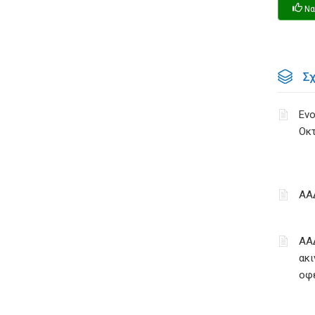
Να
Σ
Ενο
Οκ
ΑΑ
ΑΑ
ακι
οφ