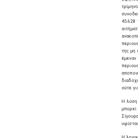
τρίμην
συνοδεύ
45.628 
αιτήμα
ανακοπ
περιου
της μη 
έμεναν
περιου
αποποι
διαδοχ
ούτε γι
Η λύση
μπορεί 
Σίγουρα
υφίσταν
Η λογι