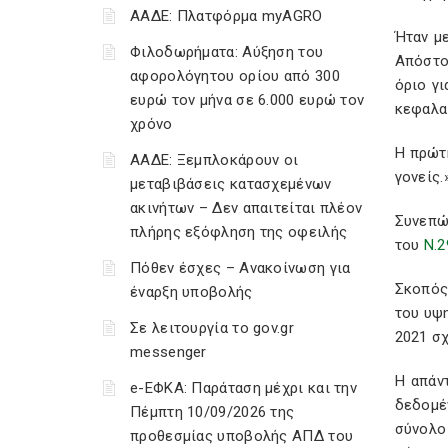
ΑΑΔΕ: Πλατφόρμα myAGRO
Ήταν με
Φιλοδωρήματα: Αύξηση του
Απόστο
αφορολόγητου ορίου από 300
όριο γ
ευρώ τον μήνα σε 6.000 ευρώ τον
κεφαλα
χρόνο
Η πρώτ
ΑΑΔΕ: Ξεμπλοκάρουν οι
γονείς.
μεταβιβάσεις κατασχεμένων
ακινήτων – Δεν απαιτείται πλέον
Συνεπώ
πλήρης εξόφληση της οφειλής
του
Ν.2
Πόθεν έσχες – Ανακοίνωση για
Σκοπός
έναρξη υποβολής
του υψη
Σε λειτουργία το gov.gr
2021 σχ
messenger
Η απάν
e-ΕΦΚΑ: Παράταση μέχρι και την
δεδομέ
Πέμπτη 10/09/2026 της
σύνολο
προθεσμίας υποβολής ΑΠΔ του