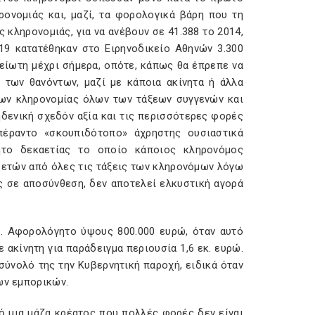
ρονομιάς και, μαζί, τα φορολογικά βάρη που τη
 κληρονομιάς, για να ανέβουν σε 41.388 το 2014,
2019 κατατέθηκαν στο Ειρηνοδικείο Αθηνών 3.300
είωτη μέχρι σήμερα, οπότε, κάπως θα έπρεπε να
 των θανόντων, μαζί με κάποια ακίνητα ή άλλα
εων κληρονομίας όλων των τάξεων συγγενών και
μηδενική σχεδόν αξία και τις περισσότερες φορές
πέραντο «σκουπιδότοπο» άχρηστης ουσιαστικά
νητο δεκαετίας το οποίο κάποιος κληρονόμος
 ετών από όλες τις τάξεις των κληρονόμων λόγω
ς σε αποσύνθεση, δεν αποτελεί ελκυστική αγορά
ύ. Αφορολόγητο ύψους 800.000 ευρώ, όταν αυτό
 ακίνητη για παράδειγμα περιουσία 1,6 εκ. ευρώ.
σύνολό της την Κυβερνητική παροχή, ειδικά όταν
ων εμπορικών.
ό μια μάζα κρέατος που πολλές φορές δεν είναι