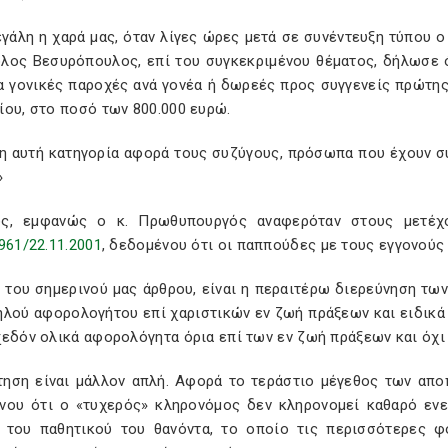
γάλη η χαρά μας, όταν λίγες ώρες μετά σε συνέντευξη τύπου 
λος Βεσυρόπουλος, επί του συγκεκριμένου θέματος, δήλωσε ό
ια γονικές παροχές ανά γονέα ή δωρεές προς συγγενείς πρώτης
ίου, στο ποσό των 800.000 ευρώ.
η αυτή κατηγορία αφορά τους συζύγους, πρόσωπα που έχουν σ
»
ς, εμφανώς ο κ. Πρωθυπουργός αναφερόταν στους μετέχο
961/22.11.2001
, δεδομένου ότι οι παππούδες με τους εγγονούς 
 του σημερινού μας άρθρου, είναι η περαιτέρω διερεύνηση τω
λού αφορολογήτου επί χαριστικών εν ζωή πράξεων και ειδικά γ
εδόν ολικά αφορολόγητα όρια επί των εν ζωή πράξεων και όχι
τηση είναι μάλλον απλή. Αφορά το τεράστιο μέγεθος των απ
νου ότι ο «τυχερός» κληρονόμος δεν κληρονομεί καθαρό ενερ
 του παθητικού του θανόντα, το οποίο τις περισσότερες φ