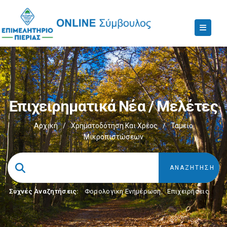
Επιχειρηματικά Νέα / Μελέτες
Αρχική
/
Χρηματοδότηση Και Χρέος
/
Ταμείο
Μικροπιστώσεων
Συχνές Αναζητήσεις:
Φορολογικη Ενημέρωση
,
Επιχειρήσεις