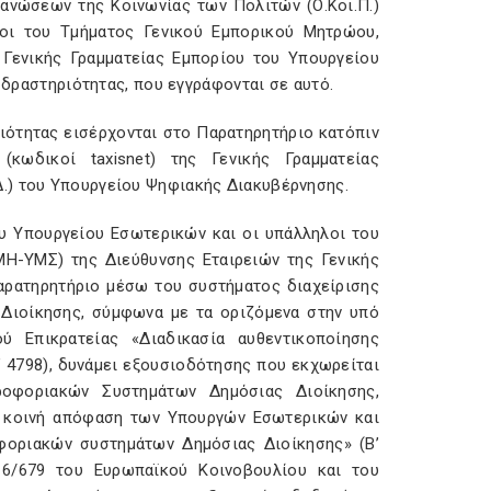
γανώσεων της Κοινωνίας των Πολιτών (Ο.Κοι.Π.)
οι του Τμήματος Γενικού Εμπορικού Μητρώου,
Γενικής Γραμματείας Εμπορίου του Υπουργείου
ς δραστηριότητας, που εγγράφονται σε αυτό.
ηριότητας εισέρχονται στο Παρατηρητήριο κατόπιν
κωδικοί taxisnet) της Γενικής Γραμματείας
.) του Υπουργείου Ψηφιακής Διακυβέρνησης.
ου Υπουργείου Εσωτερικών και οι υπάλληλοι του
Η-ΥΜΣ) της Διεύθυνσης Εταιρειών της Γενικής
αρατηρητήριο μέσω του συστήματος διαχείρισης
Διοίκησης, σύμφωνα με τα οριζόμενα στην υπό
ύ Επικρατείας «Διαδικασία αυθεντικοποίησης
 4798), δυνάμει εξουσιοδότησης που εκχωρείται
οφοριακών Συστημάτων Δημόσιας Διοίκησης,
κοινή απόφαση των Υπουργών Εσωτερικών και
φοριακών συστημάτων Δημόσιας Διοίκησης» (Β’
16/679 του Ευρωπαϊκού Κοινοβουλίου και του