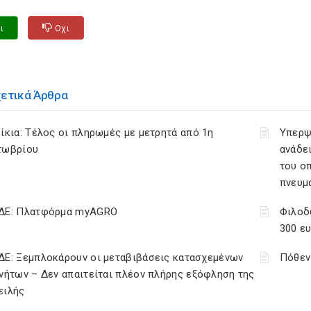
ι
Οχι
χετικά Άρθρα
ίκια: Τέλος οι πληρωμές με μετρητά από 1η
Υπερψ
τωβρίου
ανάδει
του ο
πνευμ
ΔΕ: Πλατφόρμα myAGRO
Φιλοδ
300 ε
ΔΕ: Ξεμπλοκάρουν οι μεταβιβάσεις κατασχεμένων
Πόθεν
νήτων – Δεν απαιτείται πλέον πλήρης εξόφληση της
ειλής