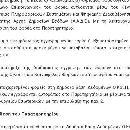
μπλήρωση. Τα πεδία α) «Επωνυμία», β) «Αριθμός Φορολογικού Μ
ωνο Επικοινωνίας» του φορέα αντλούνται μέσω του Κέντρ
τείας Πληροφοριακών Συστημάτων και Ψηφιακής Διακυβέρνησης
τητης Αρχής Δημοσίων Εσόδων (Α.Α.Δ.Ε.). Με τη λειτουργ
ριση του φορέα στο Παρατηρητήριο.
όμιμος εκπρόσωπος εγγεγραμμένου φορέα ή εξουσιοδοτημένο 
α οποτεδήποτε προκειμένου να μεταβάλει κάποιο στοιχείο ή
 του.
ποστήριξη της διαδικασίας εγγραφής των φορέων στο Παρ
νσης Ο.Κοι.Π. και Κοινωφελών Φορέων του Υπουργείου Εσωτερ
καταχωρισμένοι φορείς στη Δημόσια Βάση Δεδομένων Ο.Κοι.Π.
ικών εγγράφονται αυτομάτως στο Παρατηρητήριο με μέριμνα τ
υργείου Εσωτερικών, με την επιφύλαξη της παρ. 2.
δεση του Παρατηρητηρίου
ατηρητήριο διασυνδέεται με τη Δημόσια Βάση Δεδομένων Ο.Κο