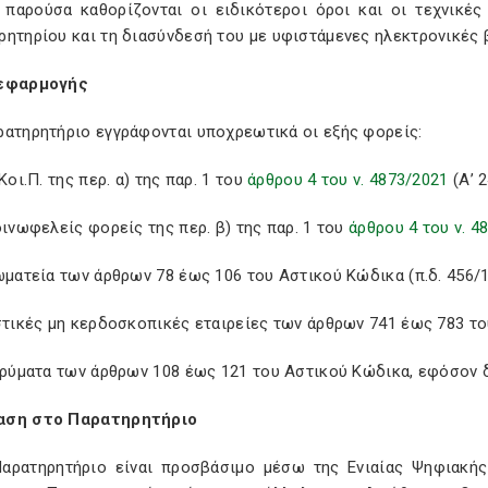
 παρούσα καθορίζονται οι ειδικότεροι όροι και οι τεχνικές
ρητηρίου και τη διασύνδεσή του με υφιστάμενες ηλεκτρονικές
 εφαρμογής
ρατηρητήριο εγγράφονται υποχρεωτικά οι εξής φορείς:
.Κοι.Π. της περ. α) της παρ. 1 του
άρθρου 4 του ν. 4873/2021
(Α’ 2
οινωφελείς φορείς της περ. β) της παρ. 1 του
άρθρου 4 του ν. 4
ωματεία των άρθρων 78 έως 106 του Αστικού Κώδικα (π.δ. 456/1
στικές μη κερδοσκοπικές εταιρείες των άρθρων 741 έως 783 τ
δρύματα των άρθρων 108 έως 121 του Αστικού Κώδικα, εφόσον δε
αση στο Παρατηρητήριο
Παρατηρητήριο είναι προσβάσιμο μέσω της Ενιαίας Ψηφιακής