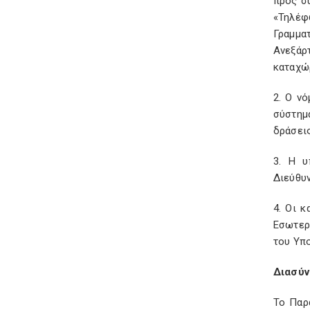
προς συ
«Τηλέφ
Γραμμα
Ανεξάρ
καταχώ
2. Ο ν
σύστημ
δράσεις
3. Η υ
Διεύθυ
4. Οι 
Εσωτερ
του Υπο
Διασύν
Το Παρ