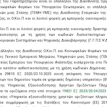
ς του Παρατηρητηρίου είναι οι υπάλληλοι της Διεύθυνσης Ορ
ινωφελών Φορέων του Υπουργείου Εσωτερικών, οι υπάλληλ
ιών μιας Στάσης (ΓΕΜΗ-ΥΜΣ) της Διεύθυνσης Εταιρειών της 
ης, οι Ο.Κοι.Π. και οι λοιποί φορείς μη εμπορικής οικονομική
.Κοι.Π. και οι λοιποί φορείς μη εμπορικής οικονομικής δραστ
ικοποίησης με τη χρήση των κωδικών διαπιστευτηρίων (
οριακών Συστημάτων και Ψηφιακής Διακυβέρνησης (Γ.Γ.Π.Σ.Ψ.Δ
υπάλληλοι της Διεύθυνσης Ο.Κοι.Π. και Κοινωφελών Φορέων τ
ος Γενικού Εμπορικού Μητρώου, Υπηρεσιών μιας Στάσης (ΓΕΜ
τείας Εμπορίου του Υπουργείου Ανάπτυξης εισέρχονται στο Π
ν κατόπιν αυθεντικοποίησης με τη χρήση κωδικών Δημόσιας 
ία 29810 ΕΞ 2020/23.10.2020 κοινή απόφαση του Υπουργο
λων του δημοσίου τομέα σε ψηφιακές δημόσιες υπηρεσίες» (Β’
ης Υπηρεσίας Εξουσιοδότησης Χρηστών Οριζόντιων Πληρ
α τα οριζόμενα στην υπό στοιχεία
19821 ΕΞ 2023/20.04.2023
τείας «Υπηρεσία εξουσιοδότησης χρηστών οριζόντιων πληρο
 σε συμμόρφωση με τις διατάξεις του Κανονισμού (ΕΕ) 20