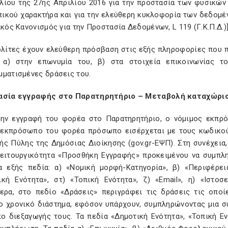
λίου της 27ης Απριλίου 2016 για την προστασία των φυσικώ
ικού χαρακτήρα και για την ελεύθερη κυκλοφορία των δεδομέν
ικός Κανονισμός για την Προστασία Δεδομένων, L 119 (Γ.Κ.Π.Δ.)
πολίτες έχουν ελεύθερη πρόσβαση στις εξής πληροφορίες που π
 α) στην επωνυμία του, β) στα στοιχεία επικοινωνίας τ
μματισμένες δράσεις του.
ασία εγγραφής στο Παρατηρητήριο – Μεταβολή καταχώρι
 την εγγραφή του φορέα στο Παρατηρητήριο, ο νόμιμος εκπ
 εκπρόσωπο του φορέα πρόσωπο εισέρχεται με τους κωδικού
ής Πύλης της Δημόσιας Διοίκησης (gov.gr-ΕΨΠ). Στη συνέχεια,
λειτουργικότητα «Προσθήκη Εγγραφής» προκειμένου να συμπλη
τα εξής πεδία: α) «Νομική μορφή-Κατηγορία», β) «Περιφέρει
ική Ενότητα», στ) «Τοπική Ενότητα», ζ) «Email», η) «Ιστοσ
τερα, στο πεδίο «Δράσεις» περιγράφει τις δράσεις τις οπο
ο χρονικό διάστημα, εφόσον υπάρχουν, συμπληρώνοντας μια σύν
πο διεξαγωγής τους. Τα πεδία «Δημοτική Ενότητα», «Τοπική Εν