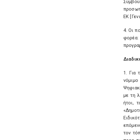
Συμβου
προσωπ
ΕΚ [Γεν
4. Οι 
φορέα:
προγρα
Διαδικ
1. Για
νόμιμο
Ψηφιακ
με τη 
ήτοι, 
«Δημοτ
Ειδικό
επόμεν
τον τό