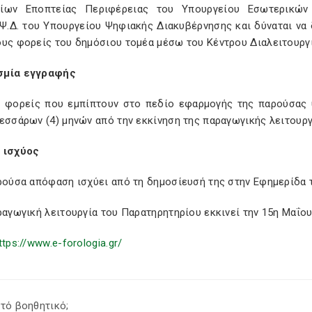
ίων Εποπτείας Περιφέρειας του Υπουργείου Εσωτερικών
.Ψ.Δ. του Υπουργείου Ψηφιακής Διακυβέρνησης και δύναται να 
υς φορείς του δημόσιου τομέα μέσω του Κέντρου Διαλειτουργικ
σμία εγγραφής
ι φορείς που εμπίπτουν στο πεδίο εφαρμογής της παρούσας 
εσσάρων (4) μηνών από την εκκίνηση της παραγωγικής λειτουργ
 ισχύος
αρούσα απόφαση ισχύει από τη δημοσίευσή της στην Εφημερίδα
ραγωγική λειτουργία του Παρατηρητηρίου εκκινεί την 15η Μαΐου
ttps://www.e-forologia.gr/
τό βοηθητικό;