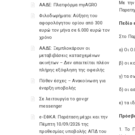
Με την
ΑΑΔΕ: Πλατφόρμα myAGRO
Παρατη
Φιλοδωρήματα: Αύξηση του
αφορολόγητου ορίου από 300
Πεδίο
ευρώ τον μήνα σε 6.000 ευρώ τον
Στο Πα
χρόνο
ΑΑΔΕ: Ξεμπλοκάρουν οι
α) Οι Ο
μεταβιβάσεις κατασχεμένων
ακινήτων – Δεν απαιτείται πλέον
β) οι κ
πλήρης εξόφληση της οφειλής
γ) τα σ
Πόθεν έσχες – Ανακοίνωση για
έναρξη υποβολής
δ) οι α
Σε λειτουργία το gov.gr
ε) τα ι
messenger
Πρόσβ
e-ΕΦΚΑ: Παράταση μέχρι και την
Πέμπτη 10/09/2026 της
1. Το 
προθεσμίας υποβολής ΑΠΔ του