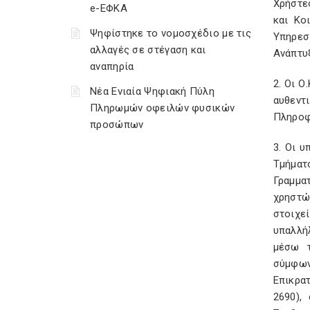
Χρήστε
e-ΕΦΚΑ
και Κο
Ψηφίστηκε το νομοσχέδιο με τις
Υπηρεσ
αλλαγές σε στέγαση και
Ανάπτυξ
αναπηρία
2. Οι Ο
Νέα Ενιαία Ψηφιακή Πύλη
αυθεντ
Πληρωμών οφειλών φυσικών
Πληροφ
προσώπων
3. Οι 
Τμήματ
Γραμμα
χρηστώ
στοιχε
υπαλλή
μέσω τ
σύμφων
Επικρα
2690),