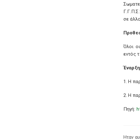
Σωματε
Γ.Γ.Π.Σ
σε άλλο
Προθε
Όλοι ο
εντός τ
Έναρξη
1. Η π
2. Η πα
Πηγή:
h
Ηταν αυ