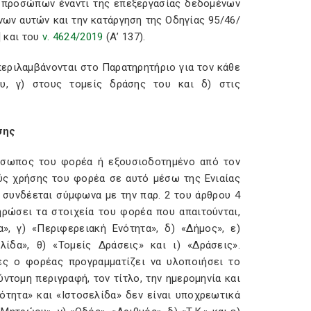
ν προσώπων έναντι της επεξεργασίας δεδομένων
ων αυτών και την κατάργηση της Οδηγίας 95/46/
] και του
ν. 4624/2019
(Α’ 137).
εριλαμβάνονται στο Παρατηρητήριο για τον κάθε
ου, γ) στους τομείς δράσης του και δ) στις
σης
ρόσωπος του φορέα ή εξουσιοδοτημένο από τον
ς χρήσης του φορέα σε αυτό μέσω της Ενιαίας
 συνδέεται σύμφωνα με την παρ. 2 του άρθρου 4
ρώσει τα στοιχεία του φορέα που απαιτούνται,
α», γ) «Περιφερειακή Ενότητα», δ) «Δήμος», ε)
ελίδα», θ) «Τομείς Δράσεις» και ι) «Δράσεις».
ίες ο φορέας προγραμματίζει να υλοποιήσει το
τομη περιγραφή, τον τίτλο, την ημερομηνία και
ότητα» και «Ιστοσελίδα» δεν είναι υποχρεωτικά