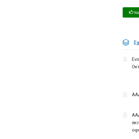
Να
Σ
Ενο
Οκ
ΑΑ
ΑΑ
ακι
οφ