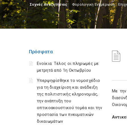
Συχνές Αναζητήσεις:
Φορολογικη Ενημέρωση
,
Επιχ
Πρόσφατα
Ενοίκια: Τέλος οι πληρωμές με
μετρητά από 1η Οκτωβρίου
Υπερψηφίσθηκε το νομοσχέδιο
για τη διαχείριση και ανάδειξη
Με τη
της πολιτιστικής κληρονομιάς,
διασύν
την ανάπτυξη του
Οικονο
οπτικοακουστικού τομέα και την
προστασία των πνευματικών
Αντικε
δικαιωμάτων