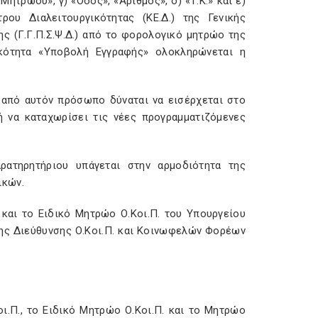
ητρώου», γ) «Οδός», «Αριθμός», δ) «Τ.Κ.» και ε)
ου Διαλειτουργικότητας (ΚΕ.Δ.) της Γενικής
 (Γ.Γ.Π.Σ.Ψ.Δ.) από το φορολογικό μητρώο της
ικότητα «Υποβολή Εγγραφής» ολοκληρώνεται η
από αυτόν πρόσωπο δύναται να εισέρχεται στο
 να καταχωρίσει τις νέες προγραμματιζόμενες
ατηρητήριου υπάγεται στην αρμοδιότητα της
ικών.
 και το Ειδικό Μητρώο Ο.Κοι.Π. του Υπουργείου
ης Διεύθυνσης Ο.Κοι.Π. και Κοινωφελών Φορέων
ι.Π., το Ειδικό Μητρώο Ο.Κοι.Π. και το Μητρώο