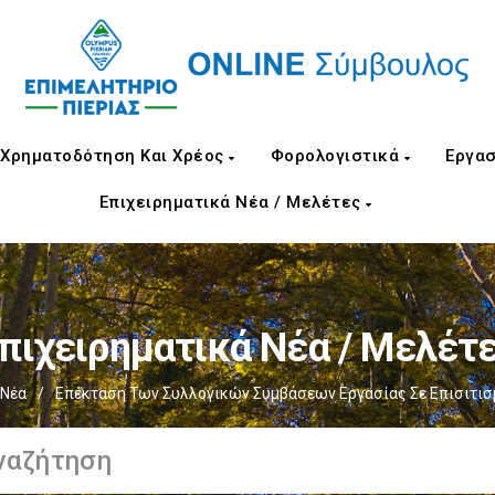
Χρηματοδότηση Και Χρέος
Φορολογιστικά
Εργασ
Επιχειρηματικά Νέα / Μελέτες
πιχειρηματικά Νέα / Μελέτ
 Νέα
/
Επέκταση Των Συλλογικών Συμβάσεων Εργασίας Σε Επισιτισ