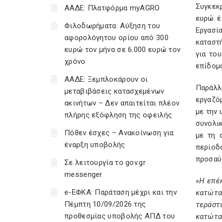
Συγκεκ
ΑΑΔΕ: Πλατφόρμα myAGRO
ευρώ έ
Φιλοδωρήματα: Αύξηση του
Εργασί
αφορολόγητου ορίου από 300
καταστή
ευρώ τον μήνα σε 6.000 ευρώ τον
για το
χρόνο
επίδομ
ΑΑΔΕ: Ξεμπλοκάρουν οι
Παράλλ
μεταβιβάσεις κατασχεμένων
εργαζό
ακινήτων – Δεν απαιτείται πλέον
με την
πλήρης εξόφληση της οφειλής
συνολι
Πόθεν έσχες – Ανακοίνωση για
με τη 
έναρξη υποβολής
περίοδο
προσαύ
Σε λειτουργία το gov.gr
messenger
«
Η επέ
e-ΕΦΚΑ: Παράταση μέχρι και την
κατώτα
Πέμπτη 10/09/2026 της
τεράστ
προθεσμίας υποβολής ΑΠΔ του
κατώτατ