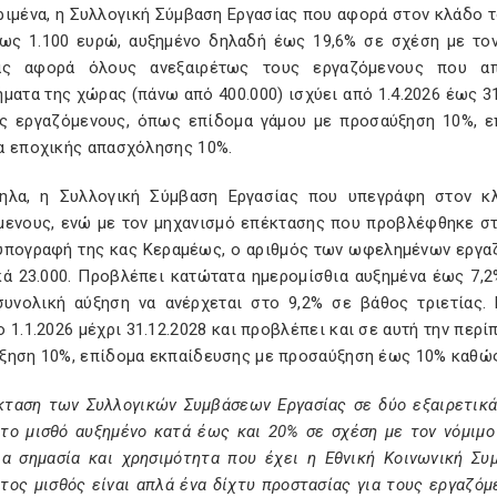
ριμένα, η Συλλογική Σύμβαση Εργασίας που αφορά στον κλάδο τ
ως 1.100 ευρώ, αυξημένο δηλαδή έως 19,6% σε σχέση με τον
ας αφορά όλους ανεξαιρέτως τους εργαζόμενους που απα
ματα της χώρας (πάνω από 400.000) ισχύει από 1.4.2026 έως 3
υς εργαζόμενους, όπως επίδομα γάμου με προσαύξηση 10%, ε
α εποχικής απασχόλησης 10%.
ηλα, η Συλλογική Σύμβαση Εργασίας που υπεγράφη στον 
μενους, ενώ με τον μηχανισμό επέκτασης που προβλέφθηκε στ
 υπογραφή της κας Κεραμέως, ο αριθμός των ωφελημένων εργαζ
κά 23.000. Προβλέπει κατώτατα ημερομίσθια αυξημένα έως 7,
συνολική αύξηση να ανέρχεται στο 9,2% σε βάθος τριετίας.
 1.1.2026 μέχρι 31.12.2028 και προβλέπει και σε αυτή την πε
ξηση 10%, επίδομα εκπαίδευσης με προσαύξηση έως 10% καθώς 
κταση των Συλλογικών Συμβάσεων Εργασίας σε δύο εξαιρετικά
το μισθό αυξημένο κατά έως και 20% σε σχέση με τον νόμιμο 
ια σημασία και χρησιμότητα που έχει η Εθνική Κοινωνική Σ
ος μισθός είναι απλά ένα δίχτυ προστασίας για τους εργαζόμ