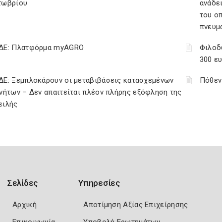
τωβρίου
ανάδει
του ο
πνευμ
ΔΕ: Πλατφόρμα myAGRO
Φιλοδ
300 ε
ΔΕ: Ξεμπλοκάρουν οι μεταβιβάσεις κατασχεμένων
Πόθεν
νήτων – Δεν απαιτείται πλέον πλήρης εξόφληση της
ειλής
Σελίδες
Υπηρεσίες
Αρχική
Αποτίμηση Αξίας Επιχείρησης