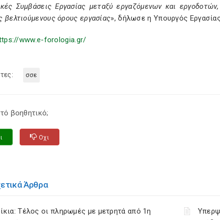
ικές Συμβάσεις Εργασίας μεταξύ εργαζόμενων και εργοδοτών,
ς βελτιούμενους όρους εργασίας
», δήλωσε η Υπουργός Εργασία
ttps://www.e-forologia.gr/
τες:
σσε
τό βοηθητικό;
ι
Οχι
χετικά Άρθρα
ίκια: Τέλος οι πληρωμές με μετρητά από 1η
Υπερψ