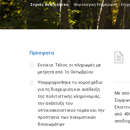
Συχνές Αναζητήσεις:
Φορολογικη Ενημέρωση
,
Επιχ
Πρόσφατα
Ενοίκια: Τέλος οι πληρωμές με
μετρητά από 1η Οκτωβρίου
Υπερψηφίσθηκε το νομοσχέδιο
για τη διαχείριση και ανάδειξη
Με από
της πολιτιστικής κληρονομιάς,
Συμφων
την ανάπτυξη του
Επισιτ
οπτικοακουστικού τομέα και την
από 40
προστασία των πνευματικών
αποδοχ
δικαιωμάτων