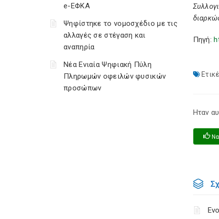
e-ΕΦΚΑ
Συλλογ
διαρκώ
Ψηφίστηκε το νομοσχέδιο με τις
αλλαγές σε στέγαση και
Πηγή:
h
αναπηρία
Νέα Ενιαία Ψηφιακή Πύλη
Ετικέ
Πληρωμών οφειλών φυσικών
προσώπων
Ηταν αυ
Να
Σ
Ενο