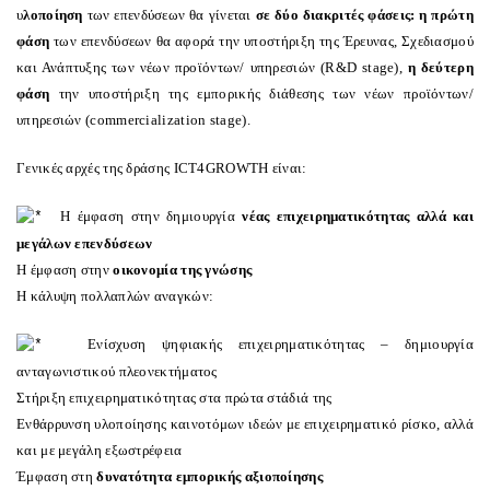
υ
λοποίηση
των επενδύσεων θα γίνεται
σε δύο διακριτές φάσεις: η πρώτη
φάση
των επενδύσεων θα αφορά την
υποστήριξη της Έρευνας, Σχεδιασμού
και Ανάπτυξης των νέων προϊόντων/ υπηρεσιών (R&D stage),
η δεύτερη
φάση
την
υποστήριξη της εμπορικής διάθεσης των νέων προϊόντων/
υπηρεσιών (commercialization stage).
Γενικές αρχές της δράσης
ICT
4
GROWTH
είναι:
Η έμφαση στην δημιουργία
νέας επιχειρηματικότητας αλλά και
μεγάλων επενδύσεων
Η έμφαση στην
οικονομία της γνώσης
Η κάλυψη πολλαπλών αναγκών:
Ενίσχυση ψηφιακής επιχειρηματικότητας – δημιουργία
ανταγωνιστικού πλεονεκτήματος
Στήριξη επιχειρηματικότητας στα πρώτα στάδιά της
Ενθάρρυνση υλοποίησης καινοτόμων ιδεών με επιχειρηματικό ρίσκο, αλλά
και με μεγάλη εξωστρέφεια
Έμφαση στη
δυνατότητα εμπορικής αξιοποίησης