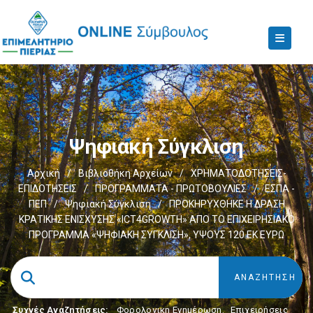
Ψηφιακή Σύγκλιση
Αρχική
/
Βιβλιοθήκη Αρχείων
/
ΧΡΗΜΑΤΟΔΟΤΗΣΕΙΣ-
ΕΠΙΔΟΤΗΣΕΙΣ
/
ΠΡΟΓΡΑΜΜΑΤΑ - ΠΡΩΤΟΒΟΥΛΙΕΣ
/
ΕΣΠΑ -
ΠΕΠ
/
Ψηφιακή Σύγκλιση
/
ΠΡΟΚΗΡΥΧΘΗΚΕ Η ΔΡΑΣΗ
ΚΡΑΤΙΚΗΣ ΕΝΙΣΧΥΣΗΣ «ICT4GROWTH» ΑΠΟ ΤΟ ΕΠΙΧΕΙΡΗΣΙΑΚΟ
ΠΡΟΓΡΑΜΜΑ «ΨΗΦΙΑΚΗ ΣΥΓΚΛΙΣΗ», ΥΨΟΥΣ 120 ΕΚ ΕΥΡΩ
Συχνές Αναζητήσεις:
Φορολογικη Ενημέρωση
,
Επιχειρήσεις