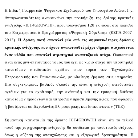
Η Ειδική Γραμματεία Ψηφιακού Σχεδιασμού του Υπουργείου Ανάπτυξης,
Ανταγωνιστικότητας ανακοινώνει την προκήρυξη της δράσης κρατικής
ενίσχυσης «ICT4GROWTH», προϋπολογισμού 120 εκ ευρώ, στο πλαίσιο
του Επιχειρησιακού Προγράμματος «Ψηφιακή Σύγκλιση» (ΕΣΠΑ 2007-
2013).
Η δράση αυτή αποτελεί μία από τις σημαντικότερες δράσεις
κρατικής ενίσχυσης που έχουν ανακοινωθεί μέχρι σήμερα στοχεύοντας
έναν κλάδο που αποτελεί στρατηγικό αναπτυξιακό στόχο.
Ουσιαστικά
είναι ένας μίνι-επενδυτικός νόμος που έχει ως κύριο στόχο την υποστήριξη
καινοτόμων επενδυτικών σχεδίων στον τομέα των Τεχνολογιών
Πληροφορικής και Επικοινωνιών, με ιδιαίτερη έμφαση στις υπηρεσίες.
Πιο συγκεκριμένα, βασικός σκοπός της είναι η ενίσχυση επενδυτικών
σχεδίων για το σχεδιασμό, την ανάπτυξη και την εμπορική διάθεση
καινοτόμων προϊόντων και υπηρεσιών προστιθέμενης αξίας, που αφορούν
ή βασίζονται σε Τεχνολογίες Πληροφορικής και Επικοινωνιών (ΤΠΕ).
Σημαντική καινοτομία της δράσης
ICT
4
GROWTH
είναι ότι το τελικό
ποσό της χορηγούμενης ενίσχυσης θα συνδέεται με ποσοτικούς στόχους,
όπως η αύξηση της απασχόλησης και η εξαγωγική δραστηριότητα. Η