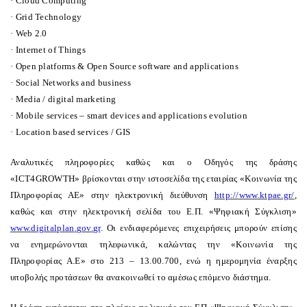
·
Cloud Computing
·
Grid Technology
·
Web 2.0
·
Internet of Things
·
Open platforms & Open Source software and applications
·
Social Networks and business
·
Media / digital marketing
·
Mobile services – smart devices and applications evolution
·
Location based services / GIS
Αναλυτικές πληροφορίες καθώς και ο Οδηγός της δράσης
«
ICT
4
GROWTH
» βρίσκονται στην ιστοσελίδα της εταιρίας «Κοινωνία της
Πληροφορίας ΑΕ» στην ηλεκτρονική διεύθυνση
http://www.ktpae.gr/
,
καθώς και στην ηλεκτρονική σελίδα του Ε.Π. «Ψηφιακή Σύγκλιση»
www.
digitalplan
.
gov
.
gr
. Οι ενδιαφερόμενες επιχειρήσεις μπορούν επίσης
να ενημερώνονται τηλεφωνικά, καλώντας την «Κοινωνία της
Πληροφορίας Α.Ε» στο 213 – 13.00.700, ενώ η ημερομηνία έναρξης
υποβολής προτάσεων θα ανακοινωθεί το αμέσως επόμενο διάστημα.