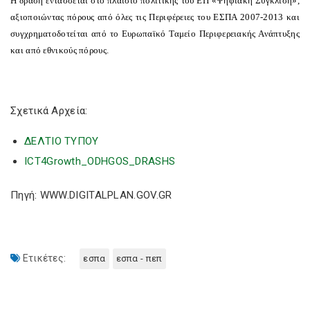
Η δράση εντάσσεται στο πλαίσιο πολιτικής του ΕΠ «Ψηφιακή Σύγκλιση»,
αξιοποιώντας πόρους από όλες τις Περιφέρειες του ΕΣΠΑ 2007-2013 και
συγχρηματοδοτείται από το Ευρωπαϊκό Ταμείο Περιφερειακής Ανάπτυξης
και από εθνικούς πόρους.
Σχετικά Αρχεία:
ΔΕΛΤΙΟ ΤΥΠΟΥ
ICT4Growth_ODHGOS_DRASHS
Πηγή: WWW.DIGITALPLAN.GOV.GR
Ετικέτες:
εσπα
εσπα - πεπ