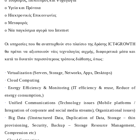
o
Τουρισμός, Πολιτισμός και Ψυχαγωγία
o
Υγεία και Πρόνοια
o
Ηλεκτρονικές Επικοινωνίες
o
Μεταφορές
o
Νέα παγκόσμια αγορά του Internet
Οι υπηρεσίες που θα αναπτυχθούν στο πλαίσιο της δράσης
ICT
4
GROWTH
θα πρέπει να αξιοποιούν νέες τεχνολογίες αιχμής, διαφορετικά μέσα και
κατά το δυνατόν περισσότερους τρόπους διάθεσης, όπως:
·
Virtualization (Servers, Storage, Networks, Apps, Desktops)
·
Cloud Computing
·
Energy Efficiency & Monitoring (IT efficiency & reuse, Reduce of
energy consumption,)
·
Unified Communications (Technology issues (Mobile platforms /
Integration of corporate and social media streams), Organizational issues)
·
Big Data (Unstructured Data, Duplication of Data, Storage – thin
provisioning, Security, Backup – Storage Resource Management,
Compression etc)