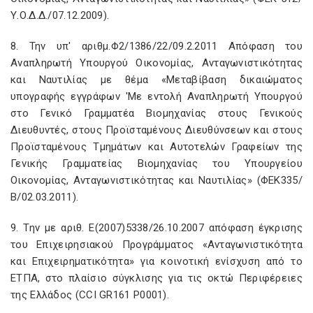
Υ.Ο.Δ.Δ./07.12.2009).
8. Την υπ' αριθμ.Φ2/1386/22/09.2.2011 Απόφαση του
Αναπληρωτή Υπουργού Οικονομίας, Ανταγωνιστικότητας
και Ναυτιλίας με θέμα «Μεταβίβαση δικαιώματος
υπογραφής εγγράφων 'Με εντολή Αναπληρωτή Υπουργού
στο Γενικό Γραμματέα Βιομηχανίας στους Γενικούς
Διευθυντές, στους Προϊσταμένους Διευθύνσεων και στους
Προϊσταμένους Τμημάτων και Αυτοτελών Γραφείων της
Γενικής Γραμματείας Βιομηχανίας του Υπουργείου
Οικονομίας, Ανταγωνιστικότητας και Ναυτιλίας» (ΦΕΚ335/
Β/02.03.2011).
9. Την με αριθ. Ε(2007)5338/26.10.2007 απόφαση έγκρισης
του Επιχειρησιακού Προγράμματος «Ανταγωνιστικότητα
και Επιχειρηματικότητα» για κοινοτική ενίσχυση από το
ΕΤΠΑ, στο πλαίσιο σύγκλισης για τις οκτώ Περιφέρειες
της Ελλάδος (CCI GR161 Ρ0001).