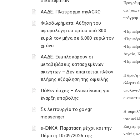
δικαιωμάτων
Προγράμμ
αιτήσεων
ΑΑΔΕ: Πλατφόρμα myAGRO
πρόγραμ
Φιλοδωρήματα: Αύξηση του
αφορολόγητου ορίου από 300
•Περιφέρ
ευρώ τον μήνα σε 6.000 ευρώ τον
•Περιφέρ
χρόνο
•Περιφέρ
Αιγαίο, 
ΑΑΔΕ: Ξεμπλοκάρουν οι
•Περιφέρ
μεταβιβάσεις κατασχεμένων
ακινήτων – Δεν απαιτείται πλέον
Η δράση 
πλήρης εξόφληση της οφειλής
ελληνικώ
Πόθεν έσχες – Ανακοίνωση για
υπολογισ
έναρξη υποβολής
ουσιαστι
Σε λειτουργία το gov.gr
H συμπλή
messenger
ιστοσελίδ
Επιχειρη
e-ΕΦΚΑ: Παράταση μέχρι και την
καθώς κα
Πέμπτη 10/09/2026 της