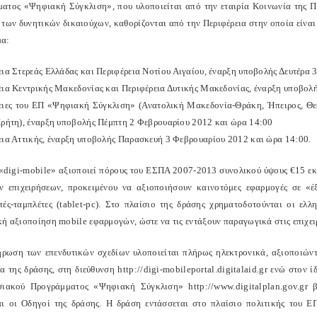
ατος «Ψηφιακή Σύγκλιση», που υλοποιείται από την εταιρία Κοινωνία της Π
 των δυνητικών δικαιούχων, καθορίζονται από την Περιφέρεια στην οποία είναι
μα:
εια Στερεάς Ελλάδας και Περιφέρεια Νοτίου Αιγαίου, έναρξη υποβολής Δευτέρα 
εια Κεντρικής Μακεδονίας και Περιφέρεια Δυτικής Μακεδονίας, έναρξη υποβολ
ειες του ΕΠ «Ψηφιακή Σύγκλιση» (Ανατολική Μακεδονία-Θράκη, Ήπειρος, Θεσ
Κρήτη), έναρξη υποβολής Πέμπτη 2 Φεβρουαρίου 2012 και ώρα 14:00
εια Αττικής, έναρξη υποβολής Παρασκευή 3 Φεβρουαρίου 2012 και ώρα 14:00.
«digi-mobile» αξιοποιεί πόρους του ΕΣΠΑ 2007-2013 συνολικού ύψους €15 εκα
ν επιχειρήσεων, προκειμένου να αξιοποιήσουν καινοτόμες εφαρμογές σε «έ
τές-ταμπλέτες (tablet-pc). Στο πλαίσιο της δράσης χρηματοδοτούνται οι ελλ
κή αξιοποίηση mobile εφαρμογών, ώστε να τις εντάξουν παραγωγικά στις επιχει
ρωση των επενδυτικών σχεδίων υλοποιείται πλήρως ηλεκτρονικά, αξιοποιώντα
α της δράσης, στη διεύθυνση http://digi-mobileportal.digitalaid.gr ενώ στον
σιακού Προγράμματος «Ψηφιακή Σύγκλιση» http://www.digitalplan.gov.gr β
ι οι Οδηγοί της δράσης. Η δράση εντάσσεται στο πλαίσιο πολιτικής του Ε