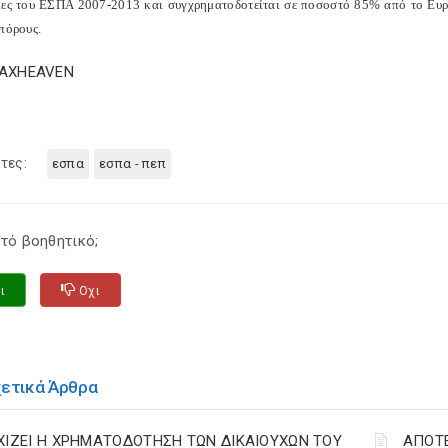
ιες του ΕΣΠΑ 2007-2013 και συγχρηματοδοτείται σε ποσοστό 85% από το Ευ
πόρους.
TAXHEAVEN
τες:
εσπα
εσπα - πεπ
τό βοηθητικό;
ι
Οχι
χετικά Άρθρα
ΧΙΖΕΙ Η ΧΡΗΜΑΤΟΔΟΤΗΣΗ ΤΩΝ ΔΙΚΑΙΟΥΧΩΝ ΤΟΥ
ΑΠΟΤΕ