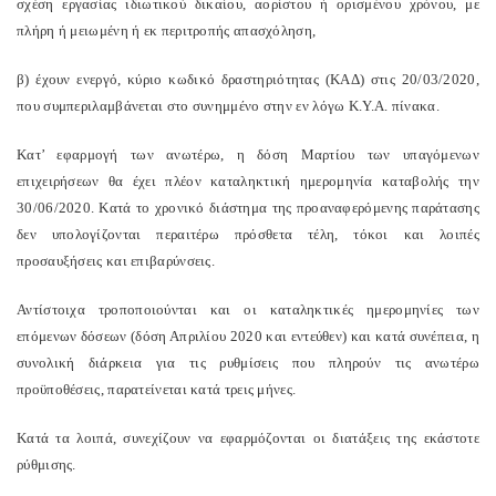
σχέση εργασίας ιδιωτικού δικαίου, αορίστου ή ορισμένου χρόνου, με
πλήρη ή μειωμένη ή εκ περιτροπής απασχόληση,
β) έχουν ενεργό, κύριο κωδικό δραστηριότητας (ΚΑΔ) στις 20/03/2020,
που συμπεριλαμβάνεται στο συνημμένο στην εν λόγω Κ.Υ.Α. πίνακα.
Κατ’ εφαρμογή των ανωτέρω, η δόση Μαρτίου των υπαγόμενων
επιχειρήσεων θα έχει πλέον καταληκτική ημερομηνία καταβολής την
30/06/2020. Κατά το χρονικό διάστημα της προαναφερόμενης παράτασης
δεν υπολογίζονται περαιτέρω πρόσθετα τέλη, τόκοι και λοιπές
προσαυξήσεις και επιβαρύνσεις.
Αντίστοιχα τροποποιούνται και οι καταληκτικές ημερομηνίες των
επόμενων δόσεων (δόση Απριλίου 2020 και εντεύθεν) και κατά συνέπεια, η
συνολική διάρκεια για τις ρυθμίσεις που πληρούν τις ανωτέρω
προϋποθέσεις, παρατείνεται κατά τρεις μήνες.
Κατά τα λοιπά, συνεχίζουν να εφαρμόζονται οι διατάξεις της εκάστοτε
ρύθμισης.