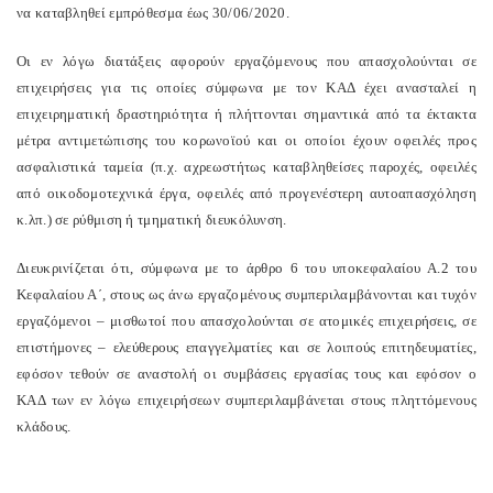
να καταβληθεί εμπρόθεσμα έως 30/06/2020.
Οι εν λόγω διατάξεις αφορούν εργαζόμενους που απασχολούνται σε
επιχειρήσεις για τις οποίες σύμφωνα με τον ΚΑΔ έχει ανασταλεί η
επιχειρηματική δραστηριότητα ή πλήττονται σημαντικά από τα έκτακτα
μέτρα αντιμετώπισης του κορωνοϊού και οι οποίοι έχουν οφειλές προς
ασφαλιστικά ταμεία (π.χ. αχρεωστήτως καταβληθείσες παροχές, οφειλές
από οικοδομοτεχνικά έργα, οφειλές από προγενέστερη αυτοαπασχόληση
κ.λπ.) σε ρύθμιση ή τμηματική διευκόλυνση.
Διευκρινίζεται ότι, σύμφωνα με το άρθρο 6 του υποκεφαλαίου Α.2 του
Κεφαλαίου Α΄, στους ως άνω εργαζομένους συμπεριλαμβάνονται και τυχόν
εργαζόμενοι – μισθωτοί που απασχολούνται σε ατομικές επιχειρήσεις, σε
επιστήμονες – ελεύθερους επαγγελματίες και σε λοιπούς επιτηδευματίες,
εφόσον τεθούν σε αναστολή οι συμβάσεις εργασίας τους και εφόσον ο
ΚΑΔ των εν λόγω επιχειρήσεων συμπεριλαμβάνεται στους πληττόμενους
κλάδους.