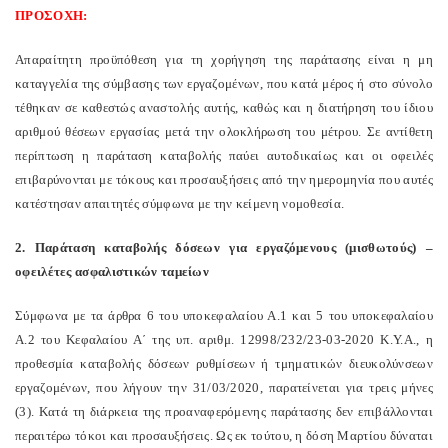
ΠΡΟΣΟΧΗ:
Απαραίτητη προϋπόθεση για τη χορήγηση της παράτασης είναι η μη
καταγγελία της σύμβασης των εργαζομένων, που κατά μέρος ή στο σύνολο
τέθηκαν σε καθεστώς αναστολής αυτής, καθώς και η διατήρηση του ίδιου
αριθμού θέσεων εργασίας μετά την ολοκλήρωση του μέτρου. Σε αντίθετη
περίπτωση η παράταση καταβολής παύει αυτοδικαίως και οι οφειλές
επιβαρύνονται με τόκους και προσαυξήσεις από την ημερομηνία που αυτές
κατέστησαν απαιτητές σύμφωνα με την κείμενη νομοθεσία.
2. Παράταση καταβολής δόσεων για εργαζόμενους (μισθωτούς) –
οφειλέτες ασφαλιστικών ταμείων
Σύμφωνα με τα άρθρα 6 του υποκεφαλαίου Α.1 και 5 του υποκεφαλαίου
Α.2 του Κεφαλαίου Α΄ της υπ. αριθμ. 12998/232/23-03-2020 Κ.Υ.Α., η
προθεσμία καταβολής δόσεων ρυθμίσεων ή τμηματικών διευκολύνσεων
εργαζομένων, που λήγουν την 31/03/2020, παρατείνεται για τρεις μήνες
(3). Κατά τη διάρκεια της προαναφερόμενης παράτασης δεν επιβάλλονται
περαιτέρω τόκοι και προσαυξήσεις. Ως εκ τούτου, η δόση Μαρτίου δύναται