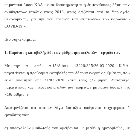
σημαντικά βάσει ΚΑΔ κύριας δραστηριότητας ή δευτερεύουσας βάσει των
ακαθάριστων εσόδων έτους 2018, όπως ορίζονται από το Υπουργείο
Οικονομικών, για την αντιμετώπιση των επιπτώσεων του κορωνοϊού
COVID-19.».
Πιο συγκεκριμένα:
1. Παράταση καταβολής δόσεων ρύθμισης οφειλετών – εργοδοτών
Με την υπ΄ αριθμ. Δ.15/Δ’/οικ. 13226/325/26-03-2020 Κ.Υ.Α.
παρατείνεται η προθεσμία καταβολής των δόσεων ενεργών ρυθμίσεων, που
είναι απαιτητές έως 31/03/2020 κατά τρεις (3) μήνες. Αντίστοιχα
παρατείνεται και η προθεσμία όλων των επόμενων μηνιαίων δόσεων της
κάθε ρύθμισης.
Διευκρινίζεται ότι στις εν λόγω διατάξεις υπάγονται επιχειρήσεις ή
εργοδότες που:
α) απασχολούν μισθωτούς που αμείβονται με μισθό ή ημερομίσθιο, με