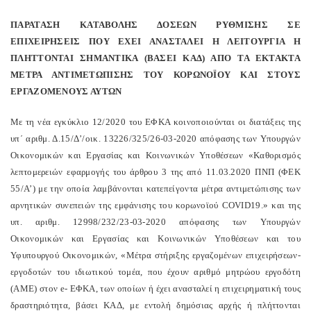
ΠΑΡΑΤΑΣΗ ΚΑΤΑΒΟΛΗΣ ΔΟΣΕΩΝ ΡΥΘΜΙΣΗΣ ΣΕ
ΕΠΙΧΕΙΡΗΣΕΙΣ ΠΟΥ ΕΧΕΙ ΑΝΑΣΤΑΛΕΙ Η ΛΕΙΤΟΥΡΓΙΑ Η
ΠΛΗΤΤΟΝΤΑΙ ΣΗΜΑΝΤΙΚΑ (ΒΑΣΕΙ ΚΑΔ) ΑΠΟ ΤΑ ΕΚΤΑΚΤΑ
ΜΕΤΡΑ ΑΝΤΙΜΕΤΩΠΙΣΗΣ ΤΟΥ ΚΟΡΩΝΟΪΟΥ ΚΑΙ ΣΤΟΥΣ
ΕΡΓΑΖΟΜΕΝΟΥΣ ΑΥΤΩΝ
Με τη νέα εγκύκλιο 12/2020 του ΕΦΚΑ κοινοποιούνται οι διατάξεις της
υπ΄ αριθμ. Δ.15/Δ’/οικ. 13226/325/26-03-2020 απόφασης των Υπουργών
Οικονομικών και Εργασίας και Κοινωνικών Υποθέσεων «Καθορισμός
λεπτομερειών εφαρμογής του άρθρου 3 της από 11.03.2020 ΠΝΠ (ΦΕΚ
55/Α’) με την οποία λαμβάνονται κατεπείγοντα μέτρα αντιμετώπισης των
αρνητικών συνεπειών της εμφάνισης του κορωνοϊού COVID19.» και της
υπ. αριθμ. 12998/232/23-03-2020 απόφασης των Υπουργών
Οικονομικών και Εργασίας και Κοινωνικών Υποθέσεων και του
Υφυπουργού Οικονομικών, «Μέτρα στήριξης εργαζομένων επιχειρήσεων-
εργοδοτών του ιδιωτικού τομέα, που έχουν αριθμό μητρώου εργοδότη
(ΑΜΕ) στον e- ΕΦΚΑ, των οποίων ή έχει ανασταλεί η επιχειρηματική τους
δραστηριότητα, βάσει ΚΑΔ, με εντολή δημόσιας αρχής ή πλήττονται