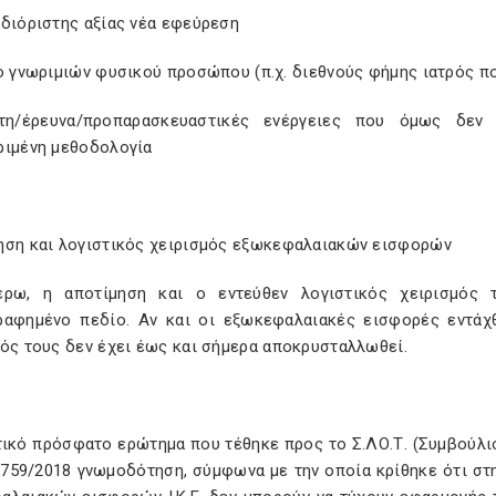
σδιόριστης αξίας νέα εφεύρεση
ο γνωριμιών φυσικού προσώπου (π.χ. διεθνούς φήμης ιατρός π
τη/έρευνα/προπαρασκευαστικές ενέργειες που όμως δεν 
ριμένη μεθοδολογία
ηση και λογιστικός χειρισμός εξωκεφαλαιακών εισφορών
έρω, η αποτίμηση και ο εντεύθεν λογιστικός χειρισμό
ραφημένο πεδίο. Αν και οι εξωκεφαλαιακές εισφορές εντάχθ
μός τους δεν έχει έως και σήμερα αποκρυσταλλωθεί.
ικό πρόσφατο ερώτημα που τέθηκε προς το Σ.ΛΟ.Τ. (Συμβούλιο
1759/2018 γνωμοδότηση, σύμφωνα με την οποία κρίθηκε ότι στ