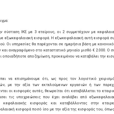
ιγμα:
ην σύσταση ΙΚΕ με 3 εταίρους, οι 2 συμμετέχουν με κεφαλαι
 με εξωκεφαλαιακή εισφορά. Η εξωκεφαλαιακή αυτή εισφορά σ
κού. Οι υπηρεσίες θα παρέχονται σε ημερήσια βάση με κανονι
 και αναγραφόμενο στο καταστατικό μηνιαίο μισθό € 2.000. Ο 
ι οποιαδήποτε αποζημίωση, προκειμένου να καταβάλει την εισφο
πει να επισημάνουμε ότι, ως προς τον λογιστικό χειρισ
ών, με την αξία των εκτελούμενων εργασιών ή των παρεχ
νται οι εισφορές αυτές, θεωρείται ότι καταβάλλεται το εταιρι
άσει τις υποχρεώσεις που έχει αναλάβει από εξωκεφαλαια
α κεφαλαιακής εισφοράς και καταβάλλοντας στην εται
αλαιακή εισφορά ποσό ίσο με την αξία της εισφοράς του, όπω