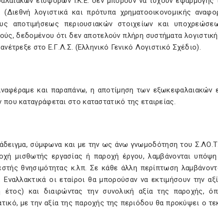
αλαιακών εισφορών Ι.Κ.Ε. δεν μπορούν να τύχουν εφαρμογής τα
Α. (Διεθνή λογιστικά και πρότυπα χρηματοοικονομικής αναφο
υς αποτιμήσεως περιουσιακών στοιχείων και υποχρεώσε
ούς, δεδομένου ότι δεν αποτελούν πλήρη συστήματα λογιστική
 ανέτρεξε στο Ε.Γ.Λ.Σ. (Ελληνικό Γενικό Λογιστικό Σχέδιο).
ναφέραμε και παραπάνω, η αποτίμηση των εξωκεφαλαιακών 
 που καταγράφεται στο καταστατικό της εταιρείας.
ράδειγμα, σύμφωνα και με την ως άνω γνωμοδότηση του Σ.ΛΟ.Τ.
οχή μισθωτής εργασίας ή παροχή έργου, λαμβάνονται υπόψη 
εστής θνησιμότητας κ.λπ. Σε κάθε άλλη περίπτωση λαμβάνοντ
. Εναλλακτικά οι εταίροι θα μπορούσαν να εκτιμήσουν την α
ή έτος) και διαιρώντας την συνολική αξία της παροχής, 
τικό, με την αξία της παροχής της περιόδου θα προκύψει ο τ