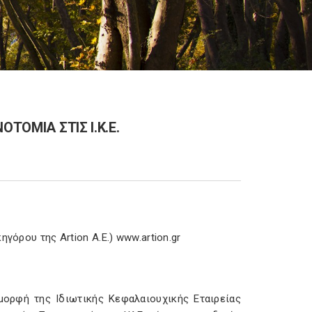
ΤΟΜΙΑ ΣΤΙΣ Ι.Κ.Ε.
γόρου της Artion A.E.) www.artion.gr
μορφή της Ιδιωτικής Κεφαλαιουχικής Εταιρείας