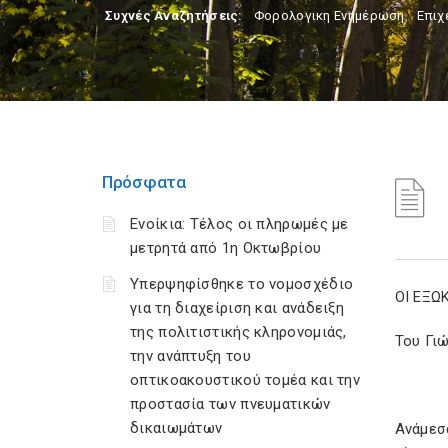
Συχνές Αναζητήσεις:
Φορολογικη Ενημέρωση
,
Επιχ
Πρόσφατα
Ενοίκια: Τέλος οι πληρωμές με
μετρητά από 1η Οκτωβρίου
Υπερψηφίσθηκε το νομοσχέδιο
ΟΙ ΕΞΩ
για τη διαχείριση και ανάδειξη
της πολιτιστικής κληρονομιάς,
Του Γιώ
την ανάπτυξη του
οπτικοακουστικού τομέα και την
προστασία των πνευματικών
δικαιωμάτων
Ανάμεσ