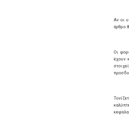
Αν οι 
άρθρο 8
Οι φορ
έχουν 
στοιχε
προσδιο
Τονίζε
καλύπτ
κεφαλα