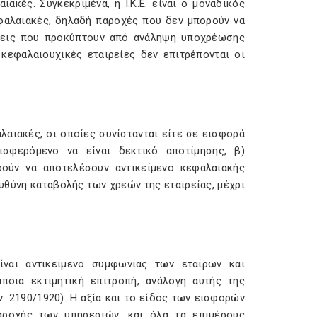
ακές. Συγκεκριμένα, η Ι.Κ.Ε. είναι ο μοναδικός
εφαλαιακές, δηλαδή παροχές που δεν μπορούν να
ήσεις που προκύπτουν από ανάληψη υποχρέωσης
κεφαλαιουχικές εταιρείες δεν επιτρέπονται οι
αλαιακές, οι οποίες συνίστανται είτε σε εισφορά
σφερόμενο να είναι δεκτικό αποτίμησης, β)
ρούν να αποτελέσουν αντικείμενο κεφαλαιακής
ευθύνη καταβολής των χρεών της εταιρείας, μέχρι
ίναι αντικείμενο συμφωνίας των εταίρων και
ποια εκτιμητική επιτροπή, ανάλογη αυτής της
ν. 2190/1920). Η αξία και το είδος των εισφορών
αροχής των υπηρεσιών, και όλα τα επιμέρους