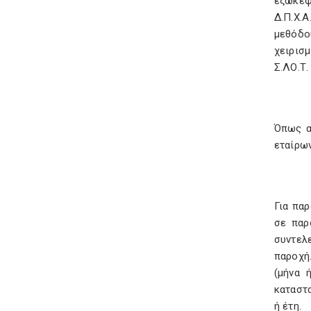
εξωκεφ
Δ.Π.Χ.
μεθόδο
χειρισμ
Σ.ΛΟ.Τ.
Όπως α
εταίρων
Για πα
σε παρ
συντελ
παροχή
(μήνα 
καταστα
ή έτη.