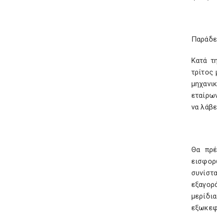
Παράδε
Κατά τ
τρίτος
μηχανι
εταίρων
να λάβε
Θα πρέ
εισφορ
συνίστα
εξαγορ
μερίδι
εξωκεφ