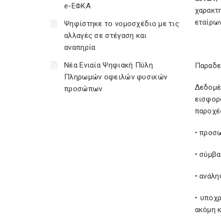
e-ΕΦΚΑ
χαρακτ
εταίρων
Ψηφίστηκε το νομοσχέδιο με τις
αλλαγές σε στέγαση και
αναπηρία
Νέα Ενιαία Ψηφιακή Πύλη
Παραδε
Πληρωμών οφειλών φυσικών
Δεδομέ
προσώπων
εισφορ
παροχές
• προσ
• σύμβα
• ανάλ
• υποχ
ακόμη κ