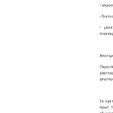
• απρο
• δίκτυ
• μελέ
συγκεκ
Αποτίμ
Περαιτ
χαρτογ
χειρισ
Σε σχετ
πρωτ. 