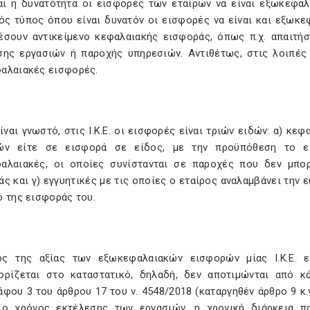
αι η δυνατότητα οι εισφορές των εταίρων να είναι εξωκεφαλαι
κός τύπος όπου είναι δυνατόν οι εισφορές να είναι και εξωκ
έσουν αντικείμενο κεφαλαιακής εισφοράς, όπως π.χ. απαιτ
σης εργασιών ή παροχής υπηρεσιών. Αντιθέτως, στις λοιπές 
αλαιακές εισφορές.
ναι γνωστό, στις Ι.Κ.Ε. οι εισφορές είναι τριών ειδών: α) κεφ
ών είτε σε εισφορά σε είδος, με την προϋπόθεση το ει
αλαιακές, οι οποίες συνίστανται σε παροχές που δεν μπο
ς και γ) εγγυητικές με τις οποίες ο εταίρος αναλαμβάνει την 
ό της εισφοράς του.
ς της αξίας των εξωκεφαλαιακών εισφορών μίας Ι.Κ.Ε. ε
ορίζεται στο καταστατικό, δηλαδή, δεν αποτιμώνται από κά
φου 3 του άρθρου 17 του ν. 4548/2018 (καταργηθέν άρθρο 9 κ.
 ο χρόνος εκτέλεσης των εργασιών, η χρονική διάρκεια π