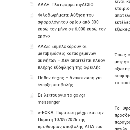
είναι κ
ΑΑΔΕ: Πλατφόρμα myAGRO
εταιρι
Φιλοδωρήματα: Αύξηση του
αποτελ
αφορολόγητου ορίου από 300
εκτέλε
ευρώ τον μήνα σε 6.000 ευρώ τον
εξωκεφ
χρόνο
ΑΑΔΕ: Ξεμπλοκάρουν οι
μεταβιβάσεις κατασχεμένων
Όπως εί
ακινήτων – Δεν απαιτείται πλέον
μετρητ
πλήρης εξόφληση της οφειλής
εξωκεφ
εισφορά
Πόθεν έσχες – Ανακοίνωση για
το ποσ
έναρξη υποβολής
Σε λειτουργία το gov.gr
messenger
Το ύψο
e-ΕΦΚΑ: Παράταση μέχρι και την
προσδι
Πέμπτη 10/09/2026 της
παραγρά
προθεσμίας υποβολής ΑΠΔ του
αυτών,