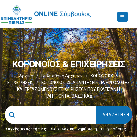
ΚΟΡΟΝΟΪΟΣ & ΕΠΙΧΕΙΡΗΣΕΙΣ
Αρχική
/
Βιβλιοθήκη Αρχείων
/
ΚΟΡΟΝΟΪΟΣ &
ΕΠΙΧΕΙΡΗΣΕΙΣ
/
ΚΟΡΩΝΟΪΟΣ: 35 ΑΠΑΝΤΗΣΕΙΣ ΓΙΑ ΕΡΓΟΔΟΤΕΣ
ΚΑΙ ΕΡΓΑΖΟΜΕΝΟΥΣ ΕΠΙΧΕΙΡΗΣΕΩΝ ΠΟΥ ΕΚΛΕΙΣΑΝ Η
ΠΛΗΤΤΟΝΤΑΙ ΒΑΣΕΙ ΚΑΔ
Συχνές Αναζητήσεις:
Φορολογικη Ενημέρωση
,
Επιχειρήσεις