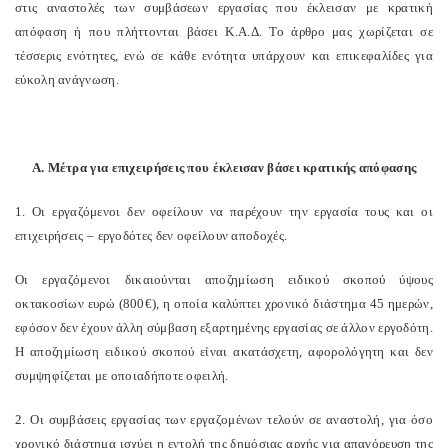
στις αναστολές των συμβάσεων εργασίας που έκλεισαν με κρατική
απόφαση ή που πλήττονται βάσει Κ.Α.Δ. Το άρθρο μας χωρίζεται σε
τέσσερις ενότητες, ενώ σε κάθε ενότητα υπάρχουν και επικεφαλίδες για
εύκολη ανάγνωση.
Α. Μέτρα για επιχειρήσεις που έκλεισαν βάσει κρατικής απόφασης
1. Οι εργαζόμενοι δεν οφείλουν να παρέχουν την εργασία τους και οι
επιχειρήσεις – εργοδότες δεν οφείλουν αποδοχές.
Οι εργαζόμενοι δικαιούνται αποζημίωση ειδικού σκοπού ύψους
οκτακοσίων ευρώ (800€), η οποία καλύπτει χρονικό διάστημα 45 ημερών,
εφόσον δεν έχουν άλλη σύμβαση εξαρτημένης εργασίας σε άλλον εργοδότη.
Η αποζημίωση ειδικού σκοπού είναι ακατάσχετη, αφορολόγητη και δεν
συμψηφίζεται με οποιαδήποτε οφειλή.
2. Οι συμβάσεις εργασίας των εργαζομένων τελούν σε αναστολή, για όσο
χρονικό διάστημα ισχύει η εντολή της δημόσιας αρχής για απαγόρευση της