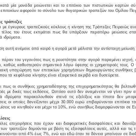
 κατά μία μονάδα μειώνεται και το επιτόκιο των πιστωτικών καρτών 
ς επιτοκίων αφορούν το σύνολο των θυγατρικών τραπεζών του Ομίλου Πε
ες τράπεζες
 με έγκυρους τραπεζικούς κύκλους η κίνηση της Τράπεζας Πειραιώς ανα
ο τέλος του έτους εκτιμάται πως θα υπάρξουν περαιτέρω μειώσεις σ
ά ιδρύματα.
ση αυτή ανέμενε από καιρό η αγορά μετά μάλιστα την αντίστοιχη μείωση
πέραν του γεγονότος πως η ρευστότητα στην αγορά παραμένει ισχνή, οι
ό, καθώς καθυστερούν σημαντικά λόγω ύφεσης οι χρηματοροές τους. Ο 
διακή υποχώρηση των επιτοκίων χορηγήσεων δημιουργώντας συνθήκες β
που τα κεφάλαια κίνησης είναι εξαιρετικά ακριβά και δυσεύρετα.
αι πως οι συνθήκες χρηματοδότησης της επιχειρηματικότητας θα βελτιω
ρές με δικές τους εκδόσεις. Ωστόσο αυτό δεν αναμένεται να γίνει πριν α
κά ιδρύματα παρακολουθούν στενά τις εξελίξεις και τίποτα δεν μπορ
σεις οι οποίες δανείζονται μέχρι 30.000 ευρώ επιβαρύνονται επιτόκια τ
ίσεις να κινηθούν και μέχρι το 10%, ενώ συνήθως διαμορφώνονται σε Eu
ίσεις
άλες επιχειρήσεις που έχουν και διαφορετικές διασφαλίσεις και δανεί
 των τραπεζών δομούνται με βάση τις εξασφαλίσεις αυτές, αλλά και τις 
 κινούνται από 4% έως 7%, ενώ και εδώ όταν τα δάνεια μπαίνουν σε δια