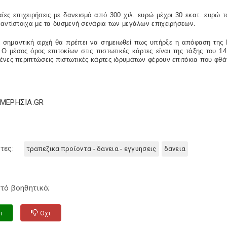
αίες επιχειρήσεις με δανεισμό από 300 χιλ. ευρώ μέχρι 30 εκατ. ευρώ
αντίστοιχα με τα δυσμενή σενάρια των μεγάλων επιχειρήσεων.
ρα σημαντική αρχή θα πρέπει να σημειωθεί πως υπήρξε η απόφαση της 
Ο μέσος όρος επιτοκίων στις πιστωτικές κάρτες είναι της τάξης του 1
νες περιπτώσεις πιστωτικές κάρτες ιδρυμάτων φέρουν επιτόκια που φθά
ΗΜΕΡΗΣΙΑ.GR
τες:
τραπεζικα προϊοντα - δανεια - εγγυησεις
δανεια
τό βοηθητικό;
ι
Οχι