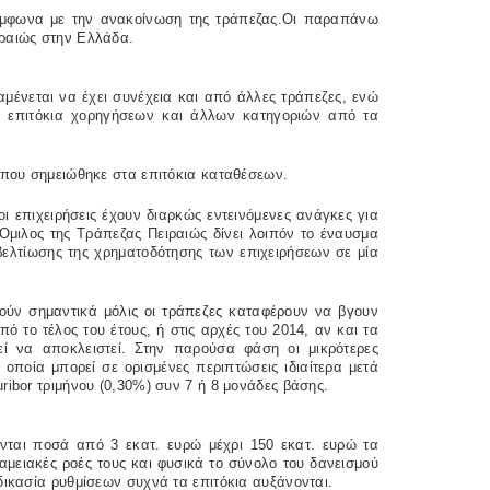
σύμφωνα με την ανακοίνωση της τράπεζας.Οι παραπάνω
ιραιώς στην Ελλάδα.
μένεται να έχει συνέχεια και από άλλες τράπεζες, ενώ
τα επιτόκια χορηγήσεων και άλλων κατηγοριών από τα
 που σημειώθηκε στα επιτόκια καταθέσεων.
 επιχειρήσεις έχουν διαρκώς εντεινόμενες ανάγκες για
Ομιλος της Τράπεζας Πειραιώς δίνει λοιπόν το έναυσμα
ελτίωσης της χρηματοδότησης των επιχειρήσεων σε μία
θούν σημαντικά μόλις οι τράπεζες καταφέρουν να βγουν
πό το τέλος του έτους, ή στις αρχές του 2014, αν και τα
εί να αποκλειστεί. Στην παρούσα φάση οι μικρότερες
α οποία μπορεί σε ορισμένες περιπτώσεις ιδιαίτερα μετά
ribor τριμήνου (0,30%) συν 7 ή 8 μονάδες βάσης.
ζονται ποσά από 3 εκατ. ευρώ μέχρι 150 εκατ. ευρώ τα
ταμειακές ροές τους και φυσικά το σύνολο του δανεισμού
δικασία ρυθμίσεων συχνά τα επιτόκια αυξάνονται.