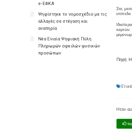
e-ΕΦΚΑ
Στις μεσ
Ψηφίστηκε το νομοσχέδιο με τις
επίπεδα 
αλλαγές σε στέγαση και
Ιδιαίτε
αναπηρία
καρτών. 
μεμονωμέ
Νέα Ενιαία Ψηφιακή Πύλη
Πληρωμών οφειλών φυσικών
προσώπων
Πηγή: 
Ετικέ
Ηταν αυ
Να