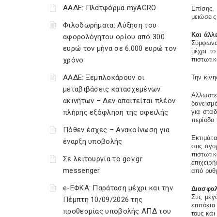
ΑΑΔΕ: Πλατφόρμα myAGRO
Επίσης,
μειώσει
Φιλοδωρήματα: Αύξηση του
Και άλλ
αφορολόγητου ορίου από 300
Σύμφωνα
ευρώ τον μήνα σε 6.000 ευρώ τον
μέχρι τ
χρόνο
πιστωτικ
ΑΑΔΕ: Ξεμπλοκάρουν οι
Την κίνη
μεταβιβάσεις κατασχεμένων
Αλλωστε 
ακινήτων – Δεν απαιτείται πλέον
δανεισμ
πλήρης εξόφληση της οφειλής
για στα
περίοδο 
Πόθεν έσχες – Ανακοίνωση για
Εκτιμάτ
έναρξη υποβολής
στις αγο
πιστωτι
Σε λειτουργία το gov.gr
επιχειρή
messenger
από ρυθμ
e-ΕΦΚΑ: Παράταση μέχρι και την
Διασφαλ
Στις μεγ
Πέμπτη 10/09/2026 της
επιτόκια
προθεσμίας υποβολής ΑΠΔ του
τους και