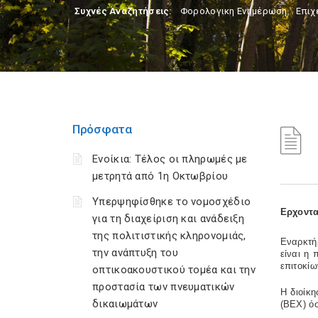
Συχνές Αναζητήσεις:
Φορολογικη Ενημέρωση
,
Επιχ
Πρόσφατα
Ενοίκια: Τέλος οι πληρωμές με
μετρητά από 1η Οκτωβρίου
Υπερψηφίσθηκε το νομοσχέδιο
Ερχοντα
για τη διαχείριση και ανάδειξη
της πολιτιστικής κληρονομιάς,
Εναρκτήρ
την ανάπτυξη του
είναι η
επιτοκίω
οπτικοακουστικού τομέα και την
προστασία των πνευματικών
Η διοίκ
δικαιωμάτων
(ΒΕΧ) όσ