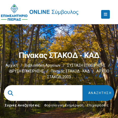
Πίνακας ΣΤΑΚΟΔ - ΚΑΔ
Αρχική
/
Βιβλιοθήκη Αρχείων
/
ΣΥΣΤΑΣΗ ΕΠΙΧΕΙΡΗΣΗΣ
/
ΙΔΡΥΣΗ ΕΠΙΧΕΙΡΗΣΗΣ
/
Πίνακας ΣΤΑΚΟΔ - ΚΑΔ
/
ΑΡΧΕΙΟ
ΣΤΑΚΟΔ-2003
Συχνές Αναζητήσεις:
Φορολογικη Ενημέρωση
,
Επιχειρήσεις