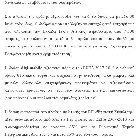
διαδικασιών αναβάθμισης των συστημάτων.
Στο πλαίσιο της δράσης digi-mobile και κατά το διάστημα μεταξύ 30
Ιανουαρίου έως 10 Φεβρουαρίου υποβλήθηκαν επιτυχώς από επιχειρήσεις
από ολόκληρη την Ελλάδα (πλην Αττικής) περισσότερες από 7.800
αιτήσεις, υπερκαλύπτοντας κατά πολύ υψηλό ποσοστό τον διαθέσιμο
προϋπολογισμό των €12.000.000 που αντιστοιχεί στις συγκεκριμένες
Περιφέρειες (δημόσια χρηματοδότηση).
Η δράση
digi-mobile
αξιοποιεί πόρους του ΕΣΠΑ 2007-2013 συνολικού
ύψους
€15 εκατ. ευρώ
και στοχεύει στην
ενίσχυση πολύ μικρών και
μικρών ελληνικών επιχειρήσεων,
προκειμένου να αξιοποιήσουν
καινοτόμες εφαρμογές σε «έξυπνες» συσκευές κινητών επικοινωνιών
(smartphones) και υπολογιστές-ταμπλέτες (tablet-pc).
Η δράση εντάσσεται στο πλαίσιο πολιτικής του ΕΠ «Ψηφιακή Σύγκλιση»,
αξιοποιώντας πόρους από όλες τις Περιφέρειες του ΕΣΠΑ 2007-2013 και
συγχρηματοδοτείται σε ποσοστό 85% από το Ευρωπαϊκό Ταμείο
Περιφερειακής Ανάπτυξης και κατά 15% από εθνικούς πόρους.