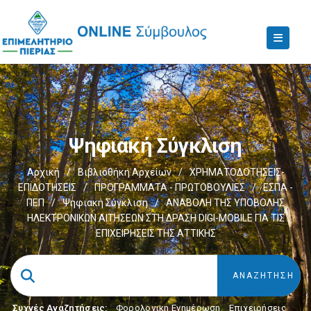
Ψηφιακή Σύγκλιση
Αρχική
/
Βιβλιοθήκη Αρχείων
/
ΧΡΗΜΑΤΟΔΟΤΗΣΕΙΣ-
ΕΠΙΔΟΤΗΣΕΙΣ
/
ΠΡΟΓΡΑΜΜΑΤΑ - ΠΡΩΤΟΒΟΥΛΙΕΣ
/
ΕΣΠΑ -
ΠΕΠ
/
Ψηφιακή Σύγκλιση
/
ΑΝΑΒΟΛΗ ΤΗΣ ΥΠΟΒΟΛΗΣ
ΗΛΕΚΤΡΟΝΙΚΩΝ ΑΙΤΗΣΕΩΝ ΣΤΗ ΔΡΑΣΗ DIGI-MOBILE ΓΙΑ ΤΙΣ
ΕΠΙΧΕΙΡΗΣΕΙΣ ΤΗΣ ΑΤΤΙΚΗΣ
Συχνές Αναζητήσεις:
Φορολογικη Ενημέρωση
,
Επιχειρήσεις