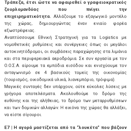
Τράπεζα, έτσι ώστε να αφαιρεθεί ο γραφειοκρατικός
ζουρλομανδύας που πνίγει την
επιχειρηματικότητα.
Αλλάζουμε το εξαγωγικό μοντέλο
της χώρας, δημιουργώντας έναν ενιαίο φορέα
εξωστρέφειας.
Αναπτύσσουμε Εθνική Στρατηγική για τα Logistics με
νομοθετικές ρυθμίσεις και συνέργειες όπως οι μεγάλοι
αυτοκινητόδρομοι, οι συμβάσεις παραχώρησης στα λιμάνια
και στα περιφερειακά αεροδρόμια. Σε συν εργασία με τον
Ο.Ο.Σ.Α. αίρουμε τα εμπόδια εισόδου και ενισχύουμε τον
ανταγωνισμό σε 4 βασικούς τομείς της οικονομίας
(τουρισμός, οικοδομικά υλικά, λιανεμπόριο, τρόφιμα).
Μαγικές συνταγές δεν υπάρχουν, ούτε εύκολες λύσεις με
γρήγορα αποτελέσματα. Ακολουθούμε το δρόμο της
ευθύνης και της αλήθειας, το δρόμο των μεταρρυθμίσεων
και των δομικών αλλαγών. Η εικόνα της χώρας θα αλλάξει,
να είστε σίγουροι.
E7 | Η αγορά μαστίζεται από τα “λουκέτα” που βάζουν