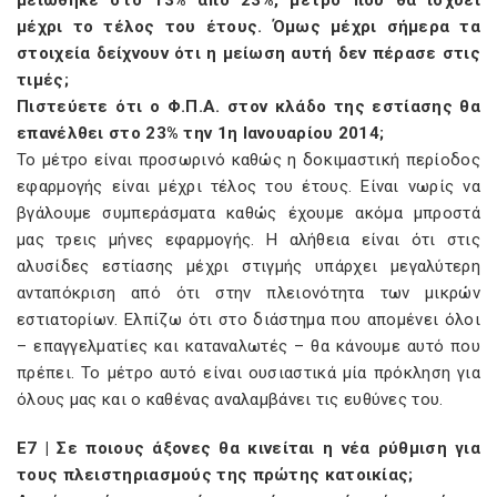
μειώθηκε στο 13% από 23%, μέτρο που θα ισχύει
μέχρι το τέλος του έτους. Όμως μέχρι σήμερα τα
στοιχεία δείχνουν ότι η μείωση αυτή δεν πέρασε στις
τιμές;
Πιστεύετε ότι ο Φ.Π.Α. στον κλάδο της εστίασης θα
επανέλθει στο 23% την 1η Ιανουαρίου 2014;
Το μέτρο είναι προσωρινό καθώς η δοκιμαστική περίοδος
εφαρμογής είναι μέχρι τέλος του έτους. Είναι νωρίς να
βγάλουμε συμπεράσματα καθώς έχουμε ακόμα μπροστά
μας τρεις μήνες εφαρμογής. Η αλήθεια είναι ότι στις
αλυσίδες εστίασης μέχρι στιγμής υπάρχει μεγαλύτερη
ανταπόκριση από ότι στην πλειονότητα των μικρών
εστιατορίων. Ελπίζω ότι στο διάστημα που απομένει όλοι
– επαγγελματίες και καταναλωτές – θα κάνουμε αυτό που
πρέπει. Το μέτρο αυτό είναι ουσιαστικά μία πρόκληση για
όλους μας και ο καθένας αναλαμβάνει τις ευθύνες του.
E7 | Σε ποιους άξονες θα κινείται η νέα ρύθμιση για
τους πλειστηριασμούς της πρώτης κατοικίας;