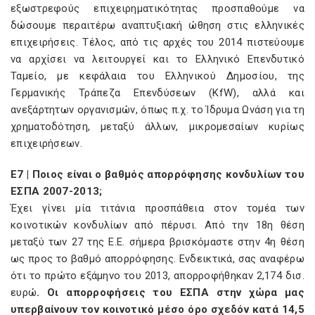
εξωστρεφούς επιχειρηματικότητας προσπαθούμε να
δώσουμε περαιτέρω αναπτυξιακή ώθηση στις ελληνικές
επιχειρήσεις. Τέλος, από τις αρχές του 2014 πιστεύουμε
να αρχίσει να λειτουργεί και το Ελληνικό Επενδυτικό
Ταμείο, με κεφάλαια του Ελληνικού Δημοσίου, της
Γερμανικής Τράπεζα Επενδύσεων (KfW), αλλά και
ανεξάρτητων οργανισμών, όπως π.χ. το Ίδρυμα Ωνάση για τη
χρηματοδότηση, μεταξύ άλλων, μικρομεσαίων κυρίως
επιχειρήσεων.
E7 | Ποιος είναι ο βαθμός απορρόφησης κονδυλίων του
ΕΣΠΑ 2007-2013;
Έχει γίνει μία τιτάνια προσπάθεια στον τομέα των
κοινοτικών κονδυλίων από πέρυσι. Από την 18η θέση
μεταξύ των 27 της Ε.Ε. σήμερα βρισκόμαστε στην 4η θέση
ως προς το βαθμό απορρόφησης. Ενδεικτικά, σας αναφέρω
ότι το πρώτο εξάμηνο του 2013, απορροφήθηκαν 2,174 δισ.
ευρώ
. Οι απορροφήσεις του ΕΣΠΑ στην χώρα μας
υπερβαίνουν τον κοινοτικό μέσο όρο σχεδόν κατά 14,5