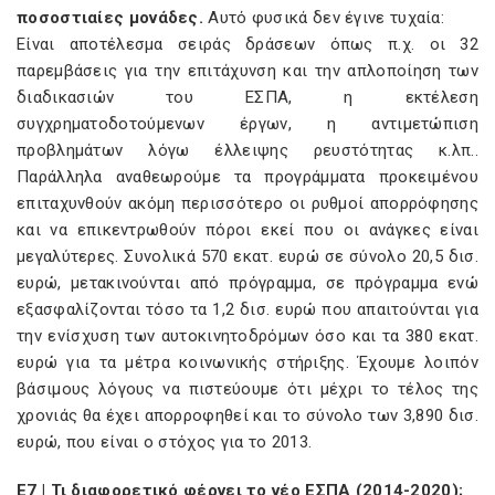
ποσοστιαίες μονάδες.
Αυτό φυσικά δεν έγινε τυχαία:
Είναι αποτέλεσμα σειράς δράσεων όπως π.χ. οι 32
παρεμβάσεις για την επιτάχυνση και την απλοποίηση των
διαδικασιών του ΕΣΠΑ, η εκτέλεση
συγχρηματοδοτούμενων έργων, η αντιμετώπιση
προβλημάτων λόγω έλλειψης ρευστότητας κ.λπ..
Παράλληλα αναθεωρούμε τα προγράμματα προκειμένου
επιταχυνθούν ακόμη περισσότερο οι ρυθμοί απορρόφησης
και να επικεντρωθούν πόροι εκεί που οι ανάγκες είναι
μεγαλύτερες. Συνολικά 570 εκατ. ευρώ σε σύνολο 20,5 δισ.
ευρώ, μετακινούνται από πρόγραμμα, σε πρόγραμμα ενώ
εξασφαλίζονται τόσο τα 1,2 δισ. ευρώ που απαιτούνται για
την ενίσχυση των αυτοκινητοδρόμων όσο και τα 380 εκατ.
ευρώ για τα μέτρα κοινωνικής στήριξης. Έχουμε λοιπόν
βάσιμους λόγους να πιστεύουμε ότι μέχρι το τέλος της
χρονιάς θα έχει απορροφηθεί και το σύνολο των 3,890 δισ.
ευρώ, που είναι ο στόχος για το 2013.
E7 | Τι διαφορετικό φέρνει το νέο ΕΣΠΑ (2014-2020);