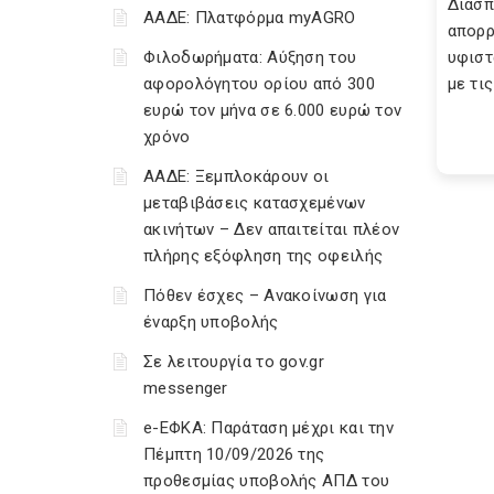
Διάσπ
ΑΑΔΕ: Πλατφόρμα myAGRO
απορρ
Φιλοδωρήματα: Αύξηση του
υφιστ
αφορολόγητου ορίου από 300
με τις
ευρώ τον μήνα σε 6.000 ευρώ τον
χρόνο
ΑΑΔΕ: Ξεμπλοκάρουν οι
μεταβιβάσεις κατασχεμένων
ακινήτων – Δεν απαιτείται πλέον
πλήρης εξόφληση της οφειλής
Πόθεν έσχες – Ανακοίνωση για
έναρξη υποβολής
Σε λειτουργία το gov.gr
messenger
e-ΕΦΚΑ: Παράταση μέχρι και την
Πέμπτη 10/09/2026 της
προθεσμίας υποβολής ΑΠΔ του