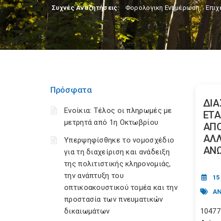
Συχνές Αναζητήσεις:
Φορολογικη Ενημέρωση
,
Επιχ
Πρόσφατα
ΔΙ
Ενοίκια: Τέλος οι πληρωμές με
ΕΤΑ
μετρητά από 1η Οκτωβρίου
ΑΠ
ΑΛΛ
Υπερψηφίσθηκε το νομοσχέδιο
ΑΝΩ
για τη διαχείριση και ανάδειξη
της πολιτιστικής κληρονομιάς,
την ανάπτυξη του
15
οπτικοακουστικού τομέα και την
ΑΝ
προστασία των πνευματικών
δικαιωμάτων
10477