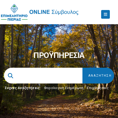
ΠΡΟΫΠΗΡΕΣΙΑ
Συχνές Αναζητήσεις:
Φορολογικη Ενημέρωση
,
Επιχειρήσεις