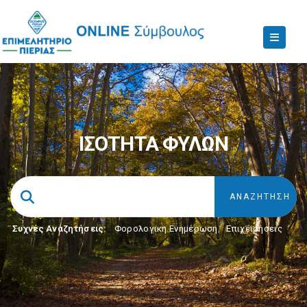
ΙΣΟΤΗΤΑ ΦΥΛΩΝ
Συχνές Αναζητήσεις:
Φορολογικη Ενημέρωση
,
Επιχειρήσεις