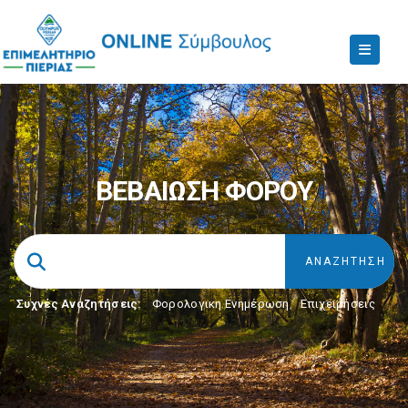
ΒΕΒΑΙΩΣΗ ΦΟΡΟΥ
Συχνές Αναζητήσεις:
Φορολογικη Ενημέρωση
,
Επιχειρήσεις