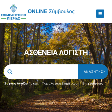
ΑΣΘΕΝΕΙΑ ΛΟΓΙΣΤΗ
Συχνές Αναζητήσεις:
Φορολογικη Ενημέρωση
,
Επιχειρήσεις