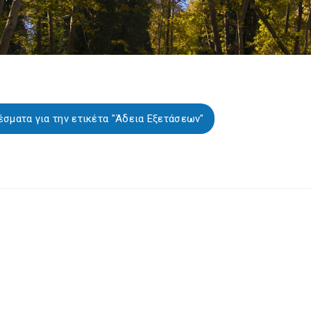
σματα για την ετικέτα "Άδεια Εξετάσεων"