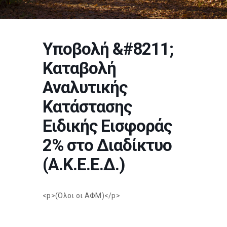
Υποβολή &#8211;
Καταβολή
Αναλυτικής
Κατάστασης
Ειδικής Εισφοράς
2% στο Διαδίκτυο
(Α.Κ.Ε.Ε.Δ.)
<p>(Όλοι οι ΑΦΜ)</p>