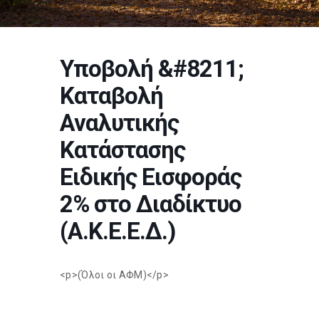
Υποβολή &#8211;
Καταβολή
Αναλυτικής
Κατάστασης
Ειδικής Εισφοράς
2% στο Διαδίκτυο
(Α.Κ.Ε.Ε.Δ.)
<p>(Όλοι οι ΑΦΜ)</p>