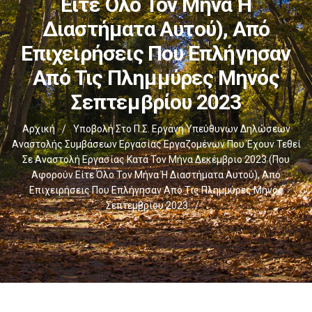
Είτε Όλο Τον Μήνα Ή
Διαστήματα Αυτού), Από
Επιχειρήσεις Που Επλήγησαν
Από Τις Πλημμύρες Μηνός
Σεπτεμβρίου 2023
Αρχική
/
Υποβολή Στο Π.Σ. Εργάνη Υπεύθυνων Δηλώσεων
Αναστολής Συμβάσεων Εργασίας Εργαζομένων Που Έχουν Τεθεί
Σε Αναστολή Εργασίας Κατά Τον Μήνα Δεκέμβριο 2023 (που
Αφορούν Είτε Όλο Τον Μήνα Ή Διαστήματα Αυτού), Από
Επιχειρήσεις Που Επλήγησαν Από Τις Πλημμύρες Μηνός
Σεπτεμβρίου 2023
/