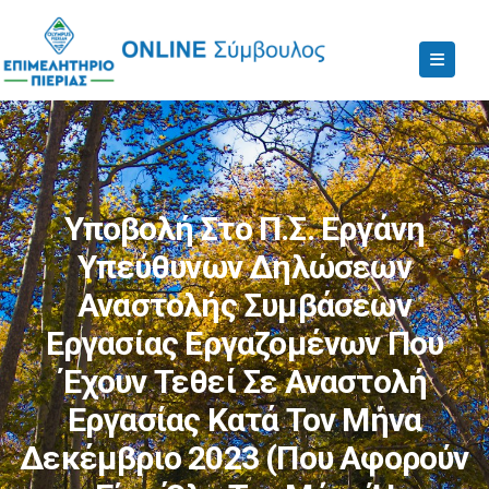
Υποβολή Στο Π.Σ. Εργάνη
Υπεύθυνων Δηλώσεων
Αναστολής Συμβάσεων
Εργασίας Εργαζομένων Που
Έχουν Τεθεί Σε Αναστολή
Εργασίας Κατά Τον Μήνα
Δεκέμβριο 2023 (που Αφορούν