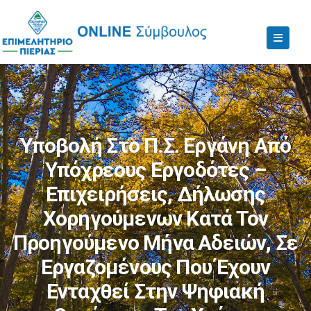
Υποβολή Στο Π.Σ. Εργάνη Από
Υπόχρεους Εργοδότες –
Επιχειρήσεις, Δήλωσης
Χορηγούμενων Κατά Τον
Προηγούμενο Μήνα Αδειών, Σε
Εργαζομένους Που Έχουν
Ενταχθεί Στην Ψηφιακή