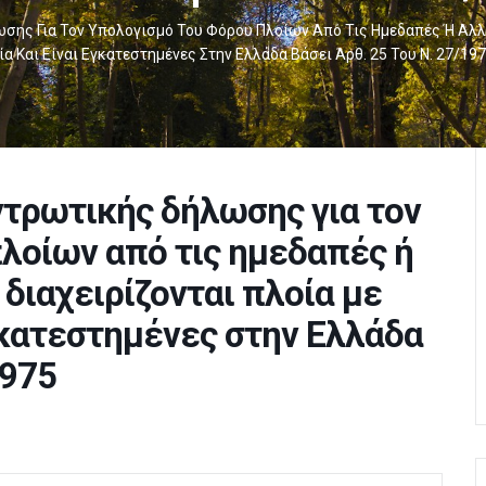
ης Για Τον Υπολογισμό Του Φόρου Πλοίων Από Τις Ημεδαπές Ή Αλλο
ία Και Είναι Εγκατεστημένες Στην Ελλάδα Βάσει Άρθ. 25 Του Ν. 27/19
τρωτικής δήλωσης για τον
λοίων από τις ημεδαπές ή
διαχειρίζονται πλοία με
γκατεστημένες στην Ελλάδα
1975