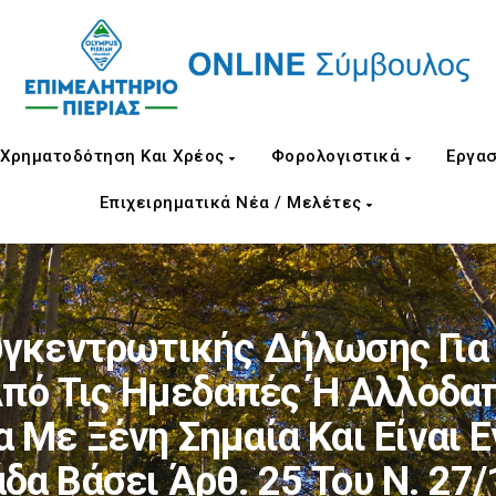
Χρηματοδότηση Και Χρέος
Φορολογιστικά
Εργασ
Επιχειρηματικά Νέα / Μελέτες
υγκεντρωτικής Δήλωσης Για 
πό Τις Ημεδαπές Ή Αλλοδαπ
α Με Ξένη Σημαία Και Είναι
δα Βάσει Άρθ. 25 Του Ν. 27