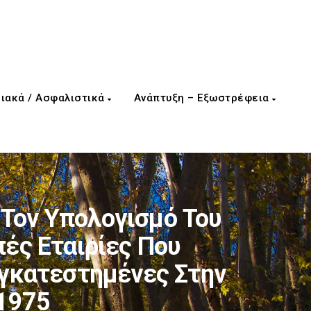
ιακά / Ασφαλιστικά
Ανάπτυξη – Εξωστρέφεια
Τον Υπολογισμό Του
ές Εταιρίες Που
 Εγκατεστημένες Στην
/1975