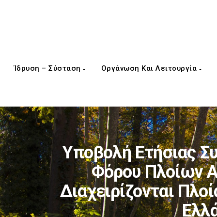
Ίδρυση – Σύσταση
Οργάνωση Και Λειτουργία
Υποβολή Ετήσιας Σ
Φόρου Πλοίων Α
Διαχειρίζονται Πλοί
Ελλά