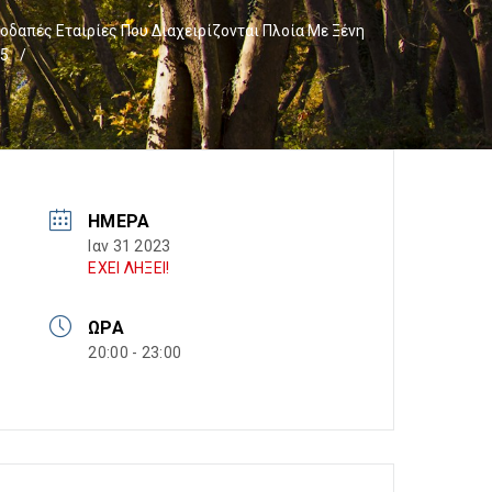
δαπές Εταιρίες Που Διαχειρίζονται Πλοία Με Ξένη
75
/
ΗΜΈΡΑ
Ιαν 31 2023
ΕΧΕΙ ΛΗΞΕΙ!
ΏΡΑ
20:00 - 23:00