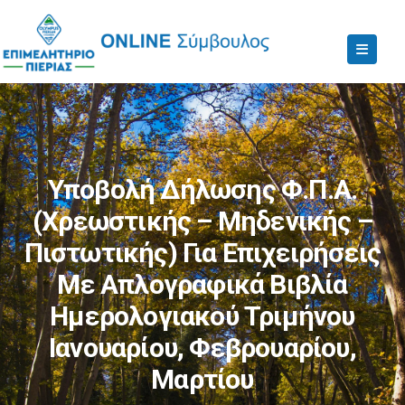
Υποβολή Δήλωσης Φ.Π.Α.
(χρεωστικής – Μηδενικής –
Πιστωτικής) Για Επιχειρήσεις
Με Απλογραφικά Βιβλία
Ημερολογιακού Τριμήνου
Ιανουαρίου, Φεβρουαρίου,
Μαρτίου