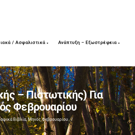
ιακά / Ασφαλιστικά
Ανάπτυξη – Εξωστρέφεια
ής – Πιστωτικής) Για
νός Φεβρουαρίου
ραφικά Βιβλία, Μηνός Φεβρουαρίου
/