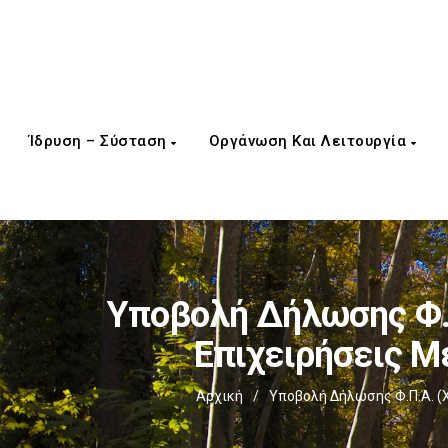
Ίδρυση – Σύσταση
Οργάνωση Και Λειτουργία
Υποβολή Δήλωσης Φ.Π
Επιχειρήσεις Μ
Αρχική
/
Υποβολή Δήλωσης Φ.Π.Α. (