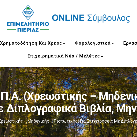
Χρηματοδότηση Και Χρέος
Φορολογιστικά
Εργασ
Επιχειρηματικά Νέα / Μελέτες
.Α. (χρεωστικής – Μηδενικ
ε Διπλογραφικά Βιβλία, Μη
χρεωστικής – Μηδενικής – Πιστωτικής) Για Επιχειρήσεις Με Διπλογ