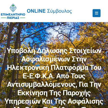
Υποβολή Δήλωσης Στοιχείων
Ασφαλισμένων Στην
Ηλεκτρονική Πλατφόρμα Του
E-Ε.Φ.Κ.Α. Από Τους
Αντισυμβαλλόμενους, Για Την
Εκκίνηση Της Παροχής
Υπηρεσιών Και Της Ασφάλισης