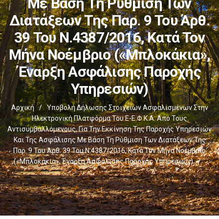
Με Βάση Τη Ρύθμιση Των
Διατάξεων Της Παρ. 9 Του Άρθ.
39 Του Ν.4387/2016, Κατά Τον
Μήνα Νοέμβριο («μπλοκάκια»,
Έναρξη Ασφάλισης Παροχής
Υπηρεσιών)
Αρχική
/
Υποβολή Δήλωσης Στοιχείων Ασφαλισμένων Στην
Ηλεκτρονική Πλατφόρμα Του E-Ε.Φ.Κ.Α. Από Τους
Αντισυμβαλλόμενους, Για Την Εκκίνηση Της Παροχής Υπηρεσιών
Και Της Ασφάλισης Με Βάση Τη Ρύθμιση Των Διατάξεων Της
Παρ. 9 Του Άρθ. 39 Του Ν.4387/2016, Κατά Τον Μήνα Νοέμβριο
(«μπλοκάκια», Έναρξη Ασφάλισης Παροχής Υπηρεσιών)
/