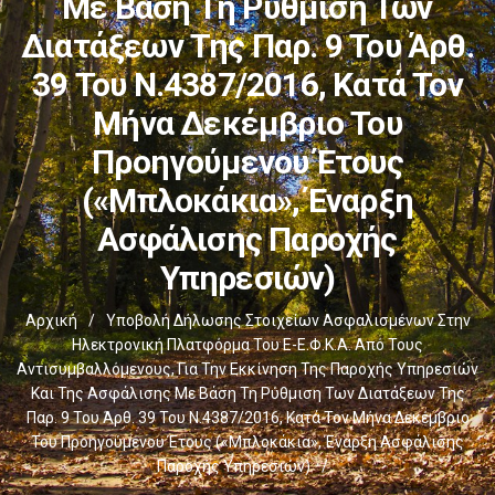
Με Βάση Τη Ρύθμιση Των
Διατάξεων Της Παρ. 9 Του Άρθ.
39 Του Ν.4387/2016, Κατά Τον
Μήνα Δεκέμβριο Του
Προηγούμενου Έτους
(«μπλοκάκια», Έναρξη
Ασφάλισης Παροχής
Υπηρεσιών)
Αρχική
/
Υποβολή Δήλωσης Στοιχείων Ασφαλισμένων Στην
Ηλεκτρονική Πλατφόρμα Του E-Ε.Φ.Κ.Α. Από Τους
Αντισυμβαλλόμενους, Για Την Εκκίνηση Της Παροχής Υπηρεσιών
Και Της Ασφάλισης Με Βάση Τη Ρύθμιση Των Διατάξεων Της
Παρ. 9 Του Άρθ. 39 Του Ν.4387/2016, Κατά Τον Μήνα Δεκέμβριο
Του Προηγούμενου Έτους («μπλοκάκια», Έναρξη Ασφάλισης
Παροχής Υπηρεσιών)
/