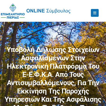
Υποβολή Δήλωσης Στοιχείων
Ασφαλισμένων Στην
Ηλεκτρονική Πλατφόρμα Του
E-Ε.Φ.Κ.Α. Από Τους
Αντισυμβαλλόμενους, Για Την
Εκκίνηση Της Παροχής
Υπηρεσιών Και Της Ασφάλισης