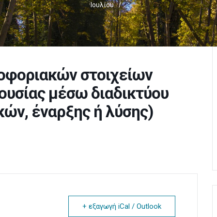
Ιουλίου
/
οφοριακών στοιχείων
ουσίας μέσω διαδικτύου
κών, έναρξης ή λύσης)
+ εξαγωγή iCal / Outlook