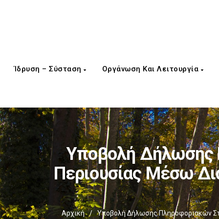
Ίδρυση – Σύσταση
Οργάνωση Και Λειτουργία
Υποβολή Δήλωσης 
Περιουσίας Μέσω Δι
Αρχική
/
Υποβολή Δήλωσης Πληροφοριακών Στο