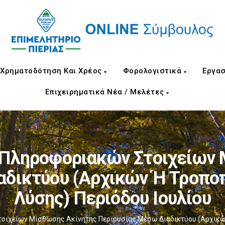
Χρηματοδότηση Και Χρέος
Φορολογιστικά
Εργασ
Επιχειρηματικά Νέα / Μελέτες
Πληροφοριακών Στοιχείων 
αδικτύου (αρχικών Ή Τροποπ
Λύσης) Περιόδου Ιουλίου
ιχείων Μίσθωσης Ακίνητης Περιουσίας Μέσω Διαδικτύου (αρχικών