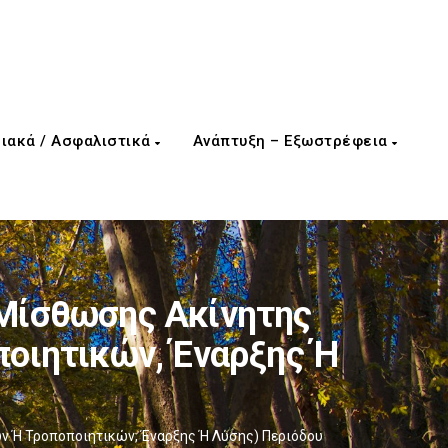
ιακά / Ασφαλιστικά
Ανάπτυξη – Εξωστρέφεια
Μίσθωσης Ακίνητης
οιητικών, Έναρξης Ή
 Ή Τροποποιητικών, Έναρξης Ή Λύσης) Περιόδου