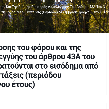
υ Και Της Ειδικής Εισφοράς Αλληλεγγύης Του Άρθρου 43Α Του Ν. 4
τή Εργασία Και Συντάξεις (περιόδου Δεκεμβρίου Προηγούμενου Έτου
σης του φόρου και της
εγγύης του άρθρου 43Α του
ρατούνται στο εισόδημα από
ντάξεις (περιόδου
ου έτους)