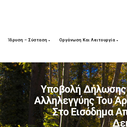
Ίδρυση – Σύσταση
Οργάνωση Και Λειτουργία
Υποβολή Δήλωσης 
Αλληλεγγύης Του Άρ
Στο Εισόδημα Απ
Δε