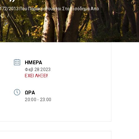
172/2013 Που Παρακρατούνται Στο Εισόδημα Από
ς)
/
ΗΜΈΡΑ
Φεβ 28 2023
ΕΧΕΙ ΛΗΞΕΙ!
ΏΡΑ
20:00 - 23:00