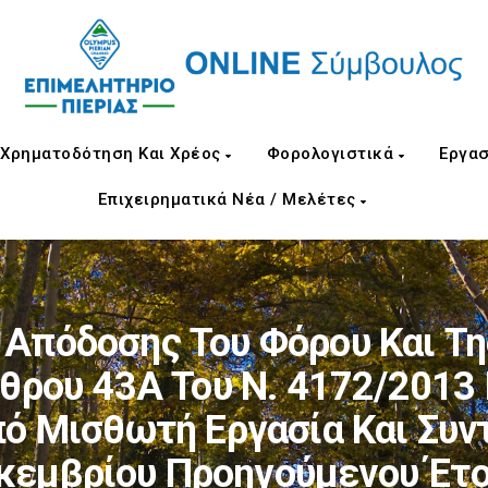
Χρηματοδότηση Και Χρέος
Φορολογιστικά
Εργασ
Επιχειρηματικά Νέα / Μελέτες
Απόδοσης Του Φόρου Και Της
θρου 43Α Του Ν. 4172/2013
ό Μισθωτή Εργασία Και Συν
κεμβρίου Προηγούμενου Έτο