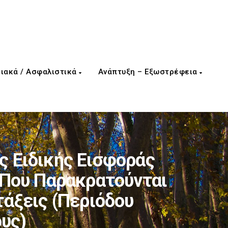
ιακά / Ασφαλιστικά
Ανάπτυξη – Εξωστρέφεια
 Ειδικής Εισφοράς
 Που Παρακρατούνται
τάξεις (περιόδου
υς)