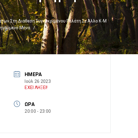
ων Στη Διάθεση Συγκεκριμένου Πελάτη Σε Άλλο Κ-Μ
οηγούμενο Μήνα
/
ΗΜΈΡΑ
Ιούλ 26 2023
ΕΧΕΙ ΛΗΞΕΙ!
ΏΡΑ
20:00 - 23:00