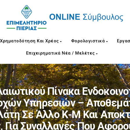
Χρηματοδότηση Και Χρέος
Φορολογιστικά
Εργασ
Επιχειρηματικά Νέα / Μελέτες
αιωτικού Πίνακα Ενδοκοιν
οχών Υπηρεσιών – Αποθεμά
λάτη Σε Άλλο Κ-Μ Και Αποκ
 Για Συναλλαγές Που Αφορο