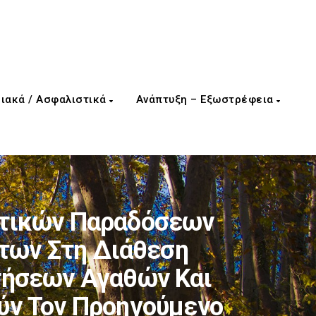
ιακά / Ασφαλιστικά
Ανάπτυξη – Εξωστρέφεια
οτικών Παραδόσεων
των Στη Διάθεση
τήσεων Αγαθών Και
ύν Τον Προηγούμενο