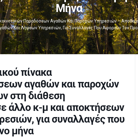
Μήνα
κοινοτικών Παραδόσεων Αγαθών Και Παροχών Υπηρεσιών – Αποθεμάτ
γαθών Και Λήψεων Υπηρεσιών, Για Συναλλαγές Που Αφορούν Τον Πρ
κού πίνακα
σεων αγαθών και παροχών
ν στη διάθεση
ε άλλο κ-μ και αποκτήσεων
εσιών, για συναλλαγές που
νο μήνα