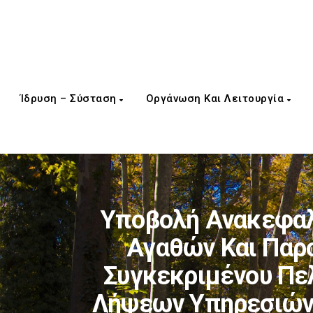
Ίδρυση – Σύσταση
Οργάνωση Και Λειτουργία
Υποβολή Ανακεφαλ
Αγαθών Και Παρ
Συγκεκριμένου Πε
Λήψεων Υπηρεσιών,